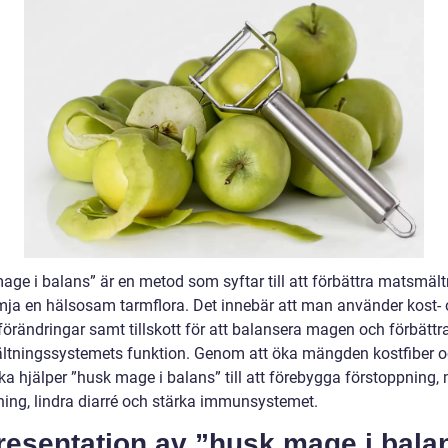
age i balans” är en metod som syftar till att förbättra matsmäl
mja en hälsosam tarmflora. Det innebär att man använder kost-
sförändringar samt tillskott för att balansera magen och förbättr
tningssystemets funktion. Genom att öka mängden kostfiber 
ka hjälper ”husk mage i balans” till att förebygga förstoppning,
ning, lindra diarré och stärka immunsystemet.
resentation av ”husk mage i bala