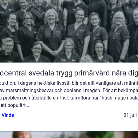
Vårdcentral svedala trygg primärvård nära di
duktion: I dagens hektiska livsstil blir det allt vanligare att männ
r av matsmältningsbesvär och obalans i magen. För att bekämp
 problem och återställa en frisk tarmflora har ”husk mage i bal
 ett populärt ...
 Vinde
01 jul