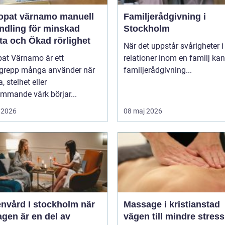
at värnamo manuell
Familjerådgivning i
ndling för minskad
Stockholm
ta och Ökad rörlighet
När det uppstår svårigheter i
pat Värnamo är ett
relationer inom en familj kan
grepp många använder när
familjerådgivning...
, stelhet eller
mmande värk börjar...
 2026
08 maj 2026
vård I stockholm när
Massage i kristianstad
gen är en del av
vägen till mindre stres