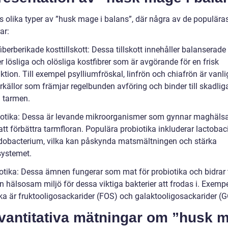
ns olika typer av ”husk mage i balans”, där några av de populära
ar:
iberberikade kosttillskott: Dessa tillskott innehåller balanserade
 lösliga och olösliga kostfibrer som är avgörande för en frisk
tion. Till exempel psylliumfröskal, linfrön och chiafrön är vanl
rkällor som främjar regelbunden avföring och binder till skadlig
 tarmen.
iotika: Dessa är levande mikroorganismer som gynnar maghäls
t förbättra tarmfloran. Populära probiotika inkluderar lactobaci
idobacterium, vilka kan påskynda matsmältningen och stärka
ystemet.
otika: Dessa ämnen fungerar som mat för probiotika och bidrar ti
n hälsosam miljö för dessa viktiga bakterier att frodas i. Exemp
ika är fruktooligosackarider (FOS) och galaktooligosackarider (
Kvantitativa mätningar om ”husk 