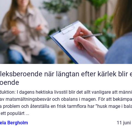
roende när längtan efter kärlek blir ett
roende
duktion: I dagens hektiska livsstil blir det allt vanligare att männ
r av matsmältningsbesvär och obalans i magen. För att bekämp
 problem och återställa en frisk tarmflora har ”husk mage i bal
 ett populärt ...
ela Bergholm
11 juni