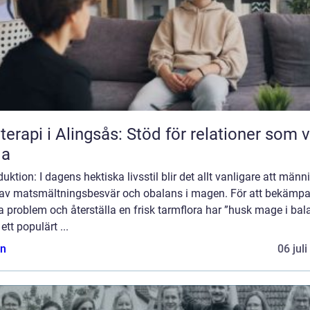
terapi i Alingsås: Stöd för relationer som vi
la
duktion: I dagens hektiska livsstil blir det allt vanligare att männ
r av matsmältningsbesvär och obalans i magen. För att bekämp
 problem och återställa en frisk tarmflora har ”husk mage i bal
 ett populärt ...
n
06 jul