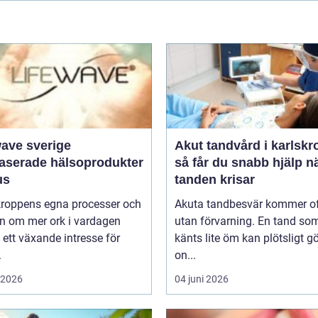
wave sverige
Akut tandvård i karlskr
baserade hälsoprodukter
så får du snabb hjälp n
us
tanden krisar
 kroppens egna processer och
Akuta tandbesvär kommer o
n om mer ork i vardagen
utan förvarning. En tand so
 ett växande intresse för
känts lite öm kan plötsligt g
.
on...
i 2026
04 juni 2026