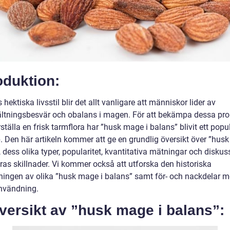
oduktion:
 hektiska livsstil blir det allt vanligare att människor lider av
tningsbesvär och obalans i magen. För att bekämpa dessa pr
ställa en frisk tarmflora har ”husk mage i balans” blivit ett popu
. Den här artikeln kommer att ge en grundlig översikt över ”hus
 dess olika typer, popularitet, kvantitativa mätningar och disku
ras skillnader. Vi kommer också att utforska den historiska
ingen av olika ”husk mage i balans” samt för- och nackdelar 
nvändning.
versikt av ”husk mage i balans”: