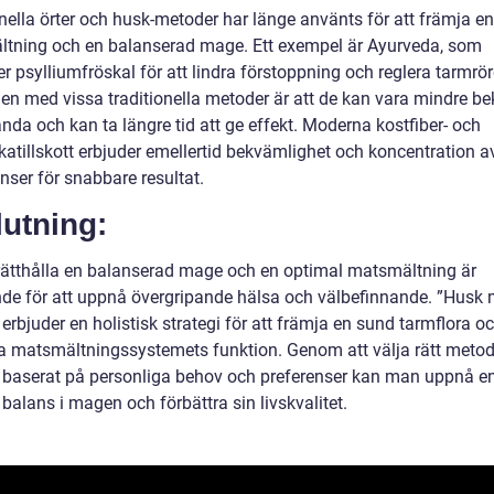
onella örter och husk-metoder har länge använts för att främja e
tning och en balanserad mage. Ett exempel är Ayurveda, som
 psylliumfröskal för att lindra förstoppning och reglera tarmrör
en med vissa traditionella metoder är att de kan vara mindre 
nda och kan ta längre tid att ge effekt. Moderna kostfiber- och
katillskott erbjuder emellertid bekvämlighet och koncentration a
nser för snabbare resultat.
utning:
rätthålla en balanserad mage och en optimal matsmältning är
de för att uppnå övergripande hälsa och välbefinnande. ”Husk 
erbjuder en holistisk strategi för att främja en sund tarmflora o
ra matsmältningssystemets funktion. Genom att välja rätt meto
 baserat på personliga behov och preferenser kan man uppnå e
balans i magen och förbättra sin livskvalitet.