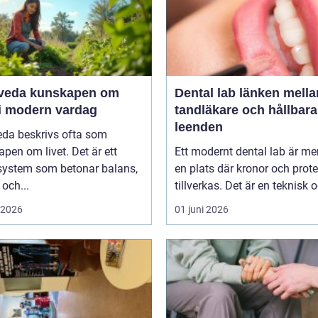
unskapen om
Dental lab länken mellan
 i modern vardag
tandläkare och hållbara
leenden
eda beskrivs ofta som
pen om livet. Det är ett
Ett modernt dental lab är me
system som betonar balans,
en plats där kronor och prot
 och...
tillverkas. Det är en teknisk o
i 2026
01 juni 2026