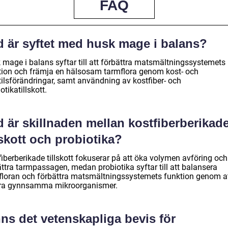
FAQ
d är syftet med husk mage i balans?
 mage i balans syftar till att förbättra matsmältningssystemets
tion och främja en hälsosam tarmflora genom kost- och
tilsförändringar, samt användning av kostfiber- och
otikatillskott.
 är skillnaden mellan kostfiberberikad
lskott och probiotika?
iberberikade tillskott fokuserar på att öka volymen avföring och
ttra tarmpassagen, medan probiotika syftar till att balansera
floran och förbättra matsmältningssystemets funktion genom a
föra gynnsamma mikroorganismer.
ns det vetenskapliga bevis för