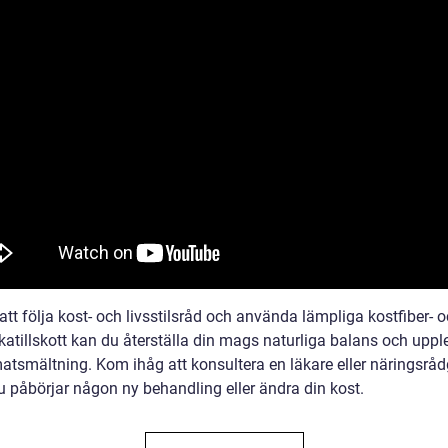
tt följa kost- och livsstilsråd och använda lämpliga kostfiber- 
katillskott kan du återställa din mags naturliga balans och uppl
matsmältning. Kom ihåg att konsultera en läkare eller näringsråd
u påbörjar någon ny behandling eller ändra din kost.