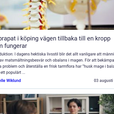
 i köping vägen tillbaka till en kropp
 fungerar
duktion: I dagens hektiska livsstil blir det allt vanligare att männ
r av matsmältningsbesvär och obalans i magen. För att bekämp
 problem och återställa en frisk tarmflora har ”husk mage i bal
 ett populärt ...
elle Wiklund
03 augusti