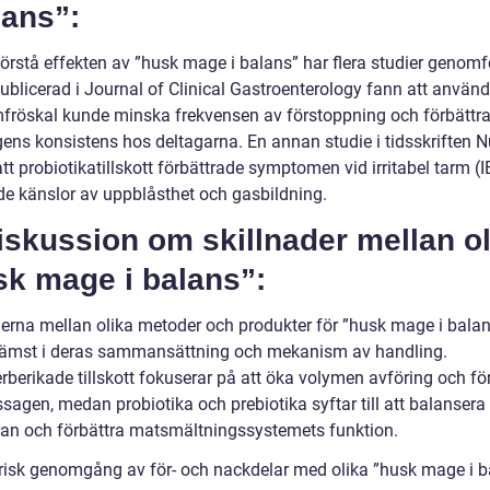
lans”:
förstå effekten av ”husk mage i balans” har flera studier genomf
publicerad i Journal of Clinical Gastroenterology fann att använ
mfröskal kunde minska frekvensen av förstoppning och förbättr
gens konsistens hos deltagarna. En annan studie i tidsskriften N
tt probiotikatillskott förbättrade symptomen vid irritabel tarm (
e känslor av uppblåsthet och gasbildning.
iskussion om skillnader mellan o
sk mage i balans”:
derna mellan olika metoder och produkter för ”husk mage i bala
främst i deras sammansättning och mekanism av handling.
rberikade tillskott fokuserar på att öka volymen avföring och fö
sagen, medan probiotika och prebiotika syftar till att balansera
ran och förbättra matsmältningssystemets funktion.
orisk genomgång av för- och nackdelar med olika ”husk mage i b