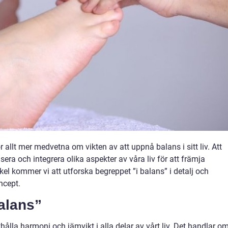
 allt mer medvetna om vikten av att uppnå balans i sitt liv. Att
era och integrera olika aspekter av våra liv för att främja
kel kommer vi att utforska begreppet ”i balans” i detalj och
ncept.
alans”
thålla harmoni och jämvikt i alla delar av vårt liv. Det handlar o