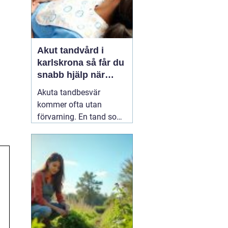
Akut tandvård i
karlskrona så får du
snabb hjälp när
tanden krisar
Akuta tandbesvär
kommer ofta utan
förvarning. En tand som
har känts lite öm kan
plötsligt göra så ont att
du knappt kan sova. En
fyllning kan lossna
lagom till helgen, eller en
tand kan skadas vid en
olycka. I sådana lägen
söker många på
04 juni
2026