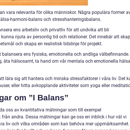
kan vara relevanta för olika människor. Några populära former a
 hälsa-harmoni-balans och stresshanteringsbalans.
sera ens arbetsliv och privatliv för att undvika att bli
kunna njuta av personlig tid och relationer. Det innebär att ska
etsmål och skapa en realistisk tidslinje för projekt.
 balansera ens fysiska, emotionella och andliga välbefinnande.
ng, äta hälsosamt, ta hand om vår mentala och emotionella häls
 lära sig att hantera och minska stressfaktorer i våra liv. Det 
user, eller hitta avkopplande aktiviteter som yoga eller meditati
ngar om ”I Balans”
da oss av kvantitativa mätningar som till exempel
från andra. Dessa mätningar kan ge oss en inblick i hur väl vi
våra liv och vilka områden som kan behöva mer uppmärksamhet.