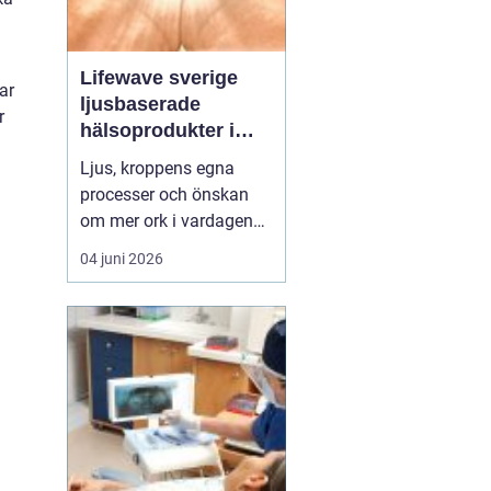
Lifewave sverige
ar
ljusbaserade
r
hälsoprodukter i
fokus
Ljus, kroppens egna
processer och önskan
om mer ork i vardagen
möts i ett växande
04 juni 2026
intresse för fototerapi
och hälsopatchar. I
Sverige söker många
efter skonsamma
metoder som kan stödja
återhämtning, energi och
allmänt välbefinnande
utan ingrepp eller...