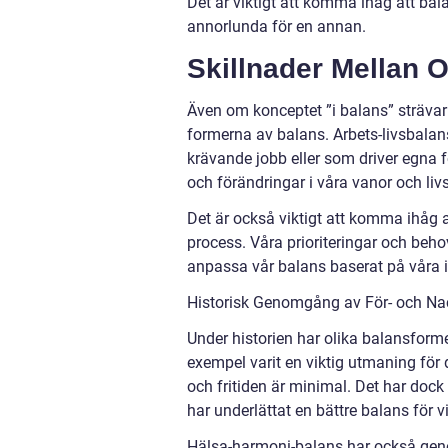
Det är viktigt att komma ihåg att bal
annorlunda för en annan.
Skillnader Mellan O
Även om konceptet ”i balans” strävar
formerna av balans. Arbets-livsbala
krävande jobb eller som driver egna
och förändringar i våra vanor och livs
Det är också viktigt att komma ihåg a
process. Våra prioriteringar och behov
anpassa vår balans baserat på våra i
Historisk Genomgång av För- och Nac
Under historien har olika balansformer
exempel varit en viktig utmaning för
och fritiden är minimal. Det har dock
har underlättat en bättre balans för v
Hälsa-harmoni-balans har också geno