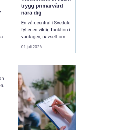
trygg primärvård
v
nära dig
En vårdcentral i Svedala
fyller en viktig funktion i
vardagen, oavsett om
pa
det handlar om akuta
01 juli 2026
infektioner, långvariga
sjukdomar eller frågor
a
kring barnhälsa och
graviditet. När vården
samlas under ett tak blir
kan
vägen mellan olika
on.
mottagningar kortare...