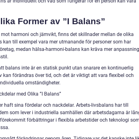
ans är individuellt och vad som fungerar för en person kan vara
lika Former av ”I Balans”
 mot harmoni och jämvikt, finns det skillnader mellan de olika
ns kan till exempel vara mer utmanande för personer som har
 företag, medan hälsa-harmoni-balans kan kräva mer anpassnin
stil.
tt balans inte är en statisk punkt utan snarare en kontinuerlig
 kan förändras över tid, och det är viktigt att vara flexibel och
ndividuella omständigheter.
kdelar med Olika ”I Balans”
 haft sina fördelar och nackdelar. Arbets-livsbalans har till
 dem som lever i industriella samhällen där arbetsdagarna är lå
 förekommit förbättringar i flexibla arbetstider och teknologi so
issa.
mgått förändringar genom åren. Tidigare var det kanske inte li