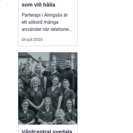
som vill hålla
Parterapi i Alingsås är
ett sökord många
använder när relationen
börjar skava och
06 juli 2026
vardagen känns mer
som kamp än
samarbete. När
konflikter upprepas,
tystnaden växer eller
avståndet kä...
Vårdcentral svedala