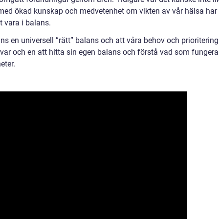
 med ökad kunskap och medvetenhet om vikten av vår hälsa har
tt vara i balans.
finns en universell ”rätt” balans och att våra behov och prioritering
l var och en att hitta sin egen balans och förstå vad som fungera
eter.