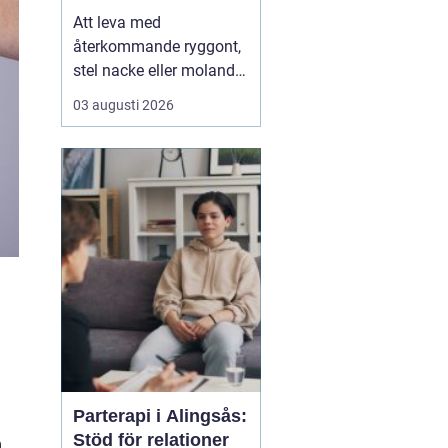
Att leva med
återkommande ryggont,
stel nacke eller molande
värk i axlar och höfter
03 augusti 2026
sliter på både ork och
humör. Många väntar
länge innan de söker
hjälp, fast problemen
ofta går att påverka. En
naprapat i Köping kan
hjälpa till att hitta
orsaken bak...
Parterapi i Alingsås:
Stöd för relationer
m