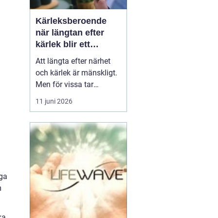
Kärleksberoende
när längtan efter
kärlek blir ett
beroende
Att längta efter närhet
och kärlek är mänskligt.
g
Men för vissa tar
längtan över helt.
11 juni 2026
Relationer, förälskelser
och fantasier om den
rätta blir viktigare än
jobb, vänner, hälsa och
till och med den egna
säkerheten. Då handlar
nga
det inte längre bara om
m
s...
ka