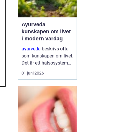
Ayurveda
kunskapen om livet
i modern vardag
ayurveda
beskrivs ofta
som kunskapen om livet.
Det är ett hälsosystem
som betonar balans,
01 juni 2026
helhet och samspelet
mellan kropp, sinne och
omgivning. I stället för
att bara fokusera på
symtom försöker
ayurve...