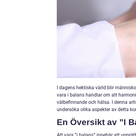
I dagens hektiska värld blir människor
vara i balans handlar om att harmonis
välbefinnande och hälsa. I denna arti
undersöka olika aspekter av detta ko
En Översikt av ”I B
Att vara ”i balans” innebär att upprät