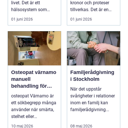
livet. Det är ett
kronor och proteser
hälsosystem som
tillverkas. Det är en
betonar balans, helhet
teknisk och ...
01 juni 2026
01 juni 2026
och...
Osteopat värnamo
Familjerådgivning
manuell
i Stockholm
behandling för
När det uppstår
minskad smärta
osteopat Värnamo är
svårigheter i relationer
och Ökad rörlighet
ett sökbegrepp många
inom en familj kan
använder när smärta,
familjerådgivning...
stelhet eller
återkommande värk
10 maj 2026
08 maj 2026