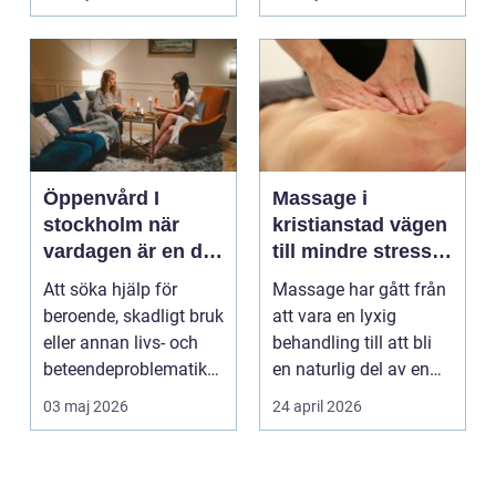
börjar...
Öppenvård I
Massage i
stockholm när
kristianstad vägen
vardagen är en del
till mindre stress
av behandlingen
och mer energi i
Att söka hjälp för
Massage har gått från
vardagen
beroende, skadligt bruk
att vara en lyxig
eller annan livs- och
behandling till att bli
beteendeproblematik
en naturlig del av en
är ett stort st...
hållbar livsst...
03 maj 2026
24 april 2026