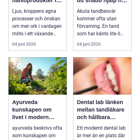
hälsoprodukter i
du snabb hjälp när
fokus
tanden krisar
Ljus, kroppens egna
Akuta tandbesvär
processer och önskan
kommer ofta utan
om mer ork i vardagen
förvarning. En tand
möts i ett växande
som har känts lite öm
intresse för fotot...
kan plötsligt göra så
04 juni 2026
04 juni 2026
on...
Ayurveda
Dental lab länken
kunskapen om
mellan tandläkare
livet i modern
och hållbara
vardag
leenden
ayurveda beskrivs ofta
Ett modernt dental lab
som kunskapen om
är mer än en plats där