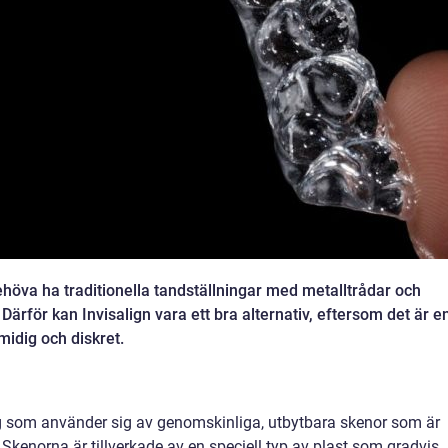
höva ha traditionella tandställningar med metalltrådar och
ärför kan Invisalign vara ett bra alternativ, eftersom det är e
midig och diskret.
ng som använder sig av genomskinliga, utbytbara skenor som är
Skenorna är tillverkade av en speciell typ av plast som gradvis