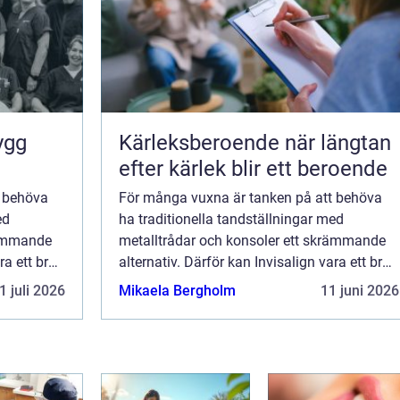
Kärleksberoende när längtan
efter kärlek blir ett beroende
t behöva
För många vuxna är tanken på att behöva
ed
ha traditionella tandställningar med
rämmande
metalltrådar och konsoler ett skrämmande
ra ett bra
alternativ. Därför kan Invisalign vara ett bra
alternativ, eftersom det är...
1 juli 2026
Mikaela Bergholm
11 juni 2026