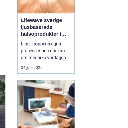
Lifewave sverige
ljusbaserade
hälsoprodukter i
fokus
Ljus, kroppens egna
processer och önskan
om mer ork i vardagen
möts i ett växande
04 juni 2026
intresse för fototerapi
och hälsopatchar. I
Sverige söker många
efter skonsamma
metoder som kan stödja
återhämtning, energi och
allmänt välbefinnande
utan ingrepp eller...