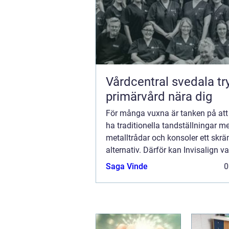
Vårdcentral svedala trygg
primärvård nära dig
För många vuxna är tanken på at
ha traditionella tandställningar m
metalltrådar och konsoler ett sk
alternativ. Därför kan Invisalign va
alternativ, eftersom det är...
Saga Vinde
0