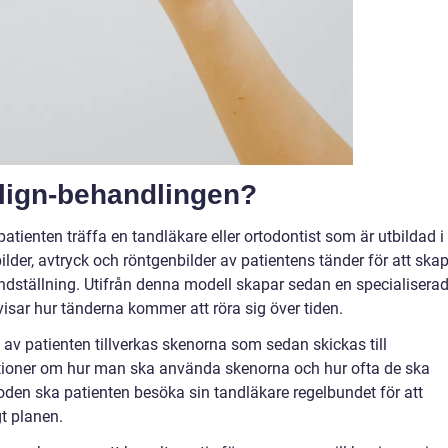
align-behandlingen?
ienten träffa en tandläkare eller ortodontist som är utbildad i
ilder, avtryck och röntgenbilder av patientens tänder för att ska
andställning. Utifrån denna modell skapar sedan en specialisera
sar hur tänderna kommer att röra sig över tiden.
v patienten tillverkas skenorna som sedan skickas till
uktioner om hur man ska använda skenorna och hur ofta de ska
oden ska patienten besöka sin tandläkare regelbundet för att
gt planen.