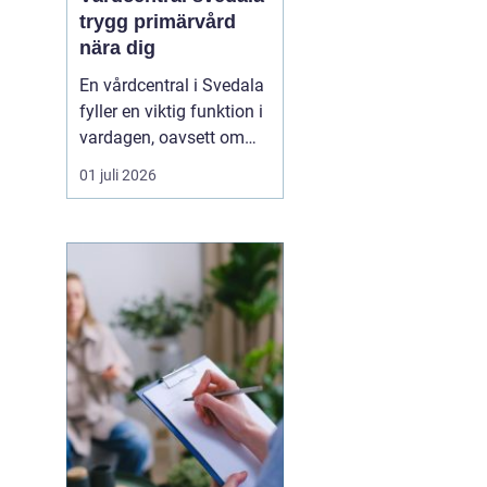
trygg primärvård
nära dig
En vårdcentral i Svedala
fyller en viktig funktion i
vardagen, oavsett om
det handlar om akuta
01 juli 2026
infektioner, långvariga
sjukdomar eller frågor
kring barnhälsa och
graviditet. När vården
samlas under ett tak blir
vägen mellan olika
mottagningar kortare...