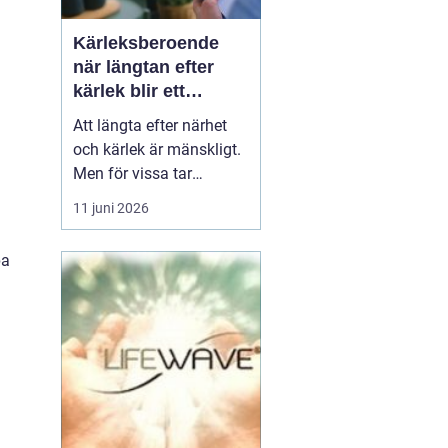
Kärleksberoende
när längtan efter
kärlek blir ett
beroende
Att längta efter närhet
och kärlek är mänskligt.
Men för vissa tar
längtan över helt.
11 juni 2026
Relationer, förälskelser
och fantasier om den
pa
rätta blir viktigare än
d
jobb, vänner, hälsa och
till och med den egna
säkerheten. Då handlar
det inte längre bara om
s...