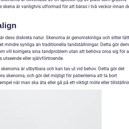
je skena är vanligtvis utformad för att bäras i två veckor innan d
align
r dess diskreta natur. Skenorna är genomskinliga och sitter tät
ket mindre synliga än traditionella tandställningar. Detta gör dem
 som vill korrigera sina tandproblem utan att behöva oroa sig för a
 utseende eller självförtroende.
 skenorna är utbytbara och kan tas ut vid behov. Detta gör det
ra skenorna, och gör det möjligt för patienterna att ta bort
exempel när man ska äta eller gå på ett viktigt möte eller tillställni