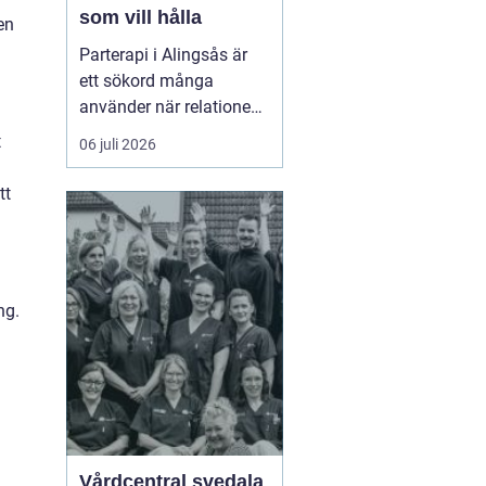
som vill hålla
en
Parterapi i Alingsås är
ett sökord många
använder när relationen
börjar skava och
t
06 juli 2026
vardagen känns mer
som kamp än
tt
samarbete. När
konflikter upprepas,
tystnaden växer eller
avståndet kä...
ng.
Vårdcentral svedala