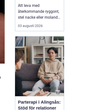
Att leva med
återkommande ryggont,
stel nacke eller molande
värk i axlar och höfter
03 augusti 2026
sliter på både ork och
humör. Många väntar
länge innan de söker
hjälp, fast problemen
ofta går att påverka. En
naprapat i Köping kan
hjälpa till att hitta
orsaken bak...
n
Parterapi i Alingsås:
Stöd för relationer