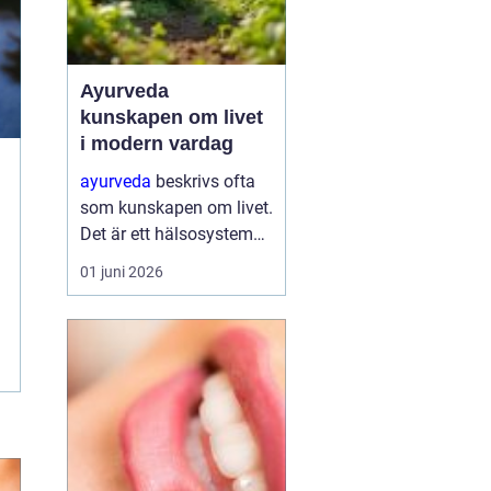
Ayurveda
kunskapen om livet
i modern vardag
ayurveda
beskrivs ofta
som kunskapen om livet.
Det är ett hälsosystem
som betonar balans,
01 juni 2026
helhet och samspelet
mellan kropp, sinne och
omgivning. I stället för
att bara fokusera på
symtom försöker
ayurve...