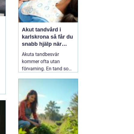
Akut tandvård i
karlskrona så får du
snabb hjälp när
tanden krisar
Akuta tandbesvär
kommer ofta utan
förvarning. En tand som
har känts lite öm kan
plötsligt göra så ont att
du knappt kan sova. En
fyllning kan lossna
lagom till helgen, eller en
tand kan skadas vid en
olycka. I sådana lägen
söker många på
04 juni
2026