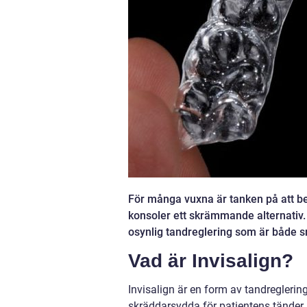
För många vuxna är tanken på att be
konsoler ett skrämmande alternativ. D
osynlig tandreglering som är både s
Vad är Invisalign?
Invisalign är en form av tandregleri
skräddarsydda för patientens tänder. 