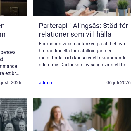
Parterapi i Alingsås: Stöd för
om
relationer som vill hålla
För många vuxna är tanken på att behöva
ha traditionella tandställningar med
t behöva
metalltrådar och konsoler ett skrämmande
ed
alternativ. Därför kan Invisalign vara ett bra
rämmande
alternativ, eftersom det är...
ra ett bra
gusti 2026
admin
06 juli 2026