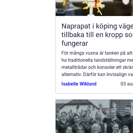
Naprapat i köping vägen
tillbaka till en kropp s
fungerar
För många vuxna är tanken på at
ha traditionella tandställningar m
metalltrådar och konsoler ett sk
alternativ. Därför kan Invisalign va
alternativ, eftersom det är...
Isabelle Wiklund
03 au