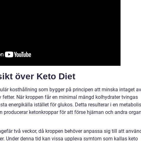
ikt över Keto Diet
populär kosthållning som bygger på principen att minska intaget a
 fetter. När kroppen får en minimal mängd kolhydrater tvingas
sta energikälla istället för glukos. Detta resulterar i en metaboli
n producerar ketonkroppar för att förse hjärnan och andra orga
ungefär två veckor, då kroppen behöver anpassa sig till att använ
rater. Under denna tid kan vissa uppleva symtom som kallas keto