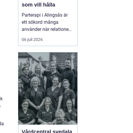
som vill hålla
Parterapi i Alingsås är
ett sökord många
använder när relationen
börjar skava och
06 juli 2026
vardagen känns mer
som kamp än
samarbete. När
konflikter upprepas,
tystnaden växer eller
avståndet kä...
v
sk
n
da
Vårdcentral svedala