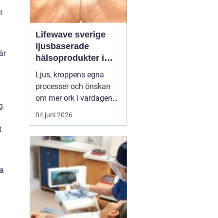
t
Lifewave sverige
ljusbaserade
är
hälsoprodukter i
fokus
Ljus, kroppens egna
processer och önskan
om mer ork i vardagen
g.
möts i ett växande
04 juni 2026
intresse för fototerapi
t
och hälsopatchar. I
Sverige söker många
efter skonsamma
metoder som kan stödja
ra
återhämtning, energi och
allmänt välbefinnande
utan ingrepp eller...