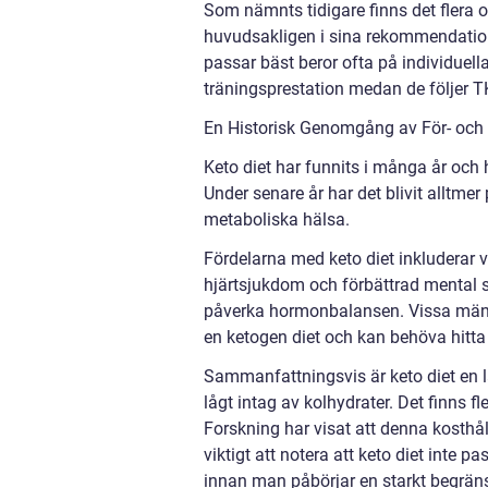
Som nämnts tidigare finns det flera ol
huvudsakligen i sina rekommendatione
passar bäst beror ofta på individuell
träningsprestation medan de följer T
En Historisk Genomgång av För- och
Keto diet har funnits i många år och 
Under senare år har det blivit alltmer 
metaboliska hälsa.
Fördelarna med keto diet inkluderar v
hjärtsjukdom och förbättrad mental s
påverka hormonbalansen. Vissa männi
en ketogen diet och kan behöva hitta
Sammanfattningsvis är keto diet en l
lågt intag av kolhydrater. Det finns fl
Forskning har visat att denna kosthål
viktigt att notera att keto diet inte pa
innan man påbörjar en starkt begrän