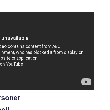
rsoner
ell