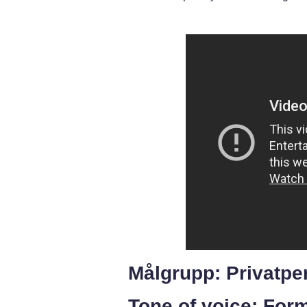
Målgrupp: Privatpe
Tone of voice: Form