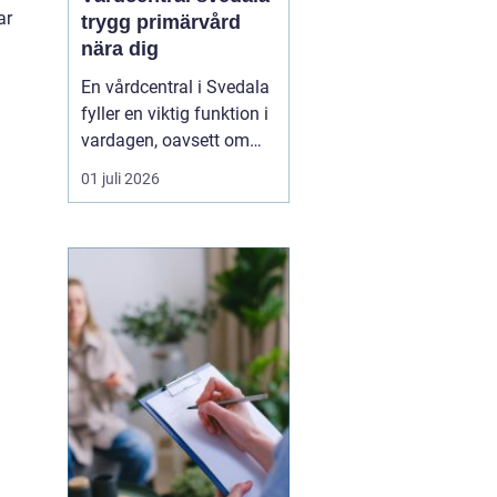
ar
trygg primärvård
nära dig
En vårdcentral i Svedala
fyller en viktig funktion i
vardagen, oavsett om
det handlar om akuta
01 juli 2026
infektioner, långvariga
sjukdomar eller frågor
kring barnhälsa och
graviditet. När vården
samlas under ett tak blir
vägen mellan olika
mottagningar kortare...