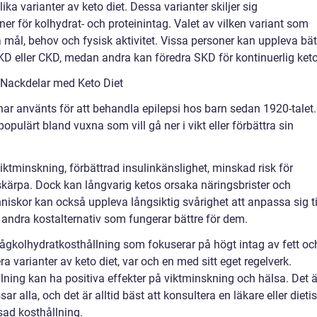
ika varianter av keto diet. Dessa varianter skiljer sig
r för kolhydrat- och proteinintag. Valet av vilken variant som
a mål, behov och fysisk aktivitet. Vissa personer kan uppleva bät
KD eller CKD, medan andra kan föredra SKD för kontinuerlig keto
 Nackdelar med Keto Diet
har använts för att behandla epilepsi hos barn sedan 1920-talet.
populärt bland vuxna som vill gå ner i vikt eller förbättra sin
iktminskning, förbättrad insulinkänslighet, minskad risk för
kärpa. Dock kan långvarig ketos orsaka näringsbrister och
skor kan också uppleva långsiktig svårighet att anpassa sig ti
 andra kostalternativ som fungerar bättre för dem.
ågkolhydratkosthållning som fokuserar på högt intag av fett oc
era varianter av keto diet, var och en med sitt eget regelverk.
lning kan ha positiva effekter på viktminskning och hälsa. Det ä
ssar alla, och det är alltid bäst att konsultera en läkare eller dietis
sad kosthållning.