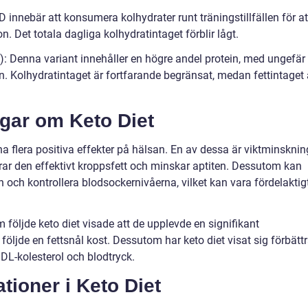
 innebär att konsumera kolhydrater runt träningstillfällen för at
n. Det totala dagliga kolhydratintaget förblir lågt.
): Denna variant innehåller en högre andel protein, med ungefär
n. Kolhydratintaget är fortfarande begränsat, medan fettintaget 
ngar om Keto Diet
ha flera positiva effekter på hälsan. En av dessa är viktminsknin
orar den effektivt kroppsfett och minskar aptiten. Dessutom kan
n och kontrollera blodsockernivåerna, vilket kan vara fördelaktig
följde keto diet visade att de upplevde en signifikant
ljde en fettsnål kost. Dessutom har keto diet visat sig förbätt
HDL-kolesterol och blodtryck.
tioner i Keto Diet