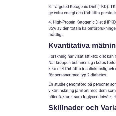
3. Targeted Ketogenic Diet (TKD): TKD
ge extra energi och förbättra prestatio
4. High-Protein Ketogenic Diet (HPKD
35% av den totala kaloriförbrukninge
måttligt.
Kvantitativa mätni
Forskning har visat att keto diet kan 
När kroppen befinner sig i ketos förl
keto diet förbättra insulinkänslighete
för personer med typ 2-diabetes.
En studie genomförd på personer som 
viktminskning jämfört med dem som fö
hälsofaktorer som triglyceridnivåer, 
Skillnader och Varia