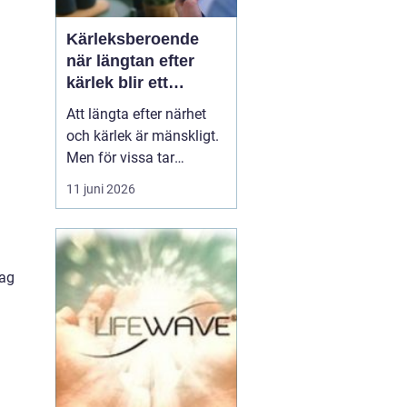
Kärleksberoende
när längtan efter
kärlek blir ett
beroende
Att längta efter närhet
och kärlek är mänskligt.
Men för vissa tar
längtan över helt.
11 juni 2026
Relationer, förälskelser
och fantasier om den
rätta blir viktigare än
jobb, vänner, hälsa och
dag
till och med den egna
säkerheten. Då handlar
det inte längre bara om
s...