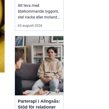
Att leva med
återkommande ryggont,
stel nacke eller molande
värk i axlar och höfter
03 augusti 2026
sliter på både ork och
humör. Många väntar
länge innan de söker
hjälp, fast problemen
ofta går att påverka. En
naprapat i Köping kan
hjälpa till att hitta
orsaken bak...
Parterapi i Alingsås:
Stöd för relationer