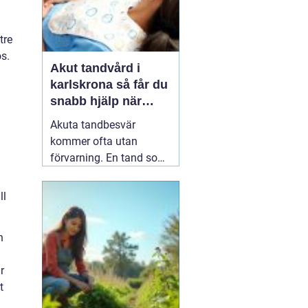
tre
s.
Akut tandvård i
karlskrona så får du
snabb hjälp när
tanden krisar
Akuta tandbesvär
kommer ofta utan
förvarning. En tand som
har känts lite öm kan
plötsligt göra så ont att
ll
du knappt kan sova. En
fyllning kan lossna
h
lagom till helgen, eller en
tand kan skadas vid en
r
olycka. I sådana lägen
t
söker många på
04 juni
2026