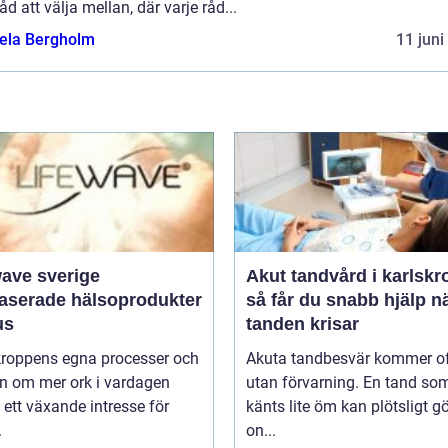
åd att välja mellan, där varje råd...
ela Bergholm
11 juni
wave sverige
Akut tandvård i karlskr
baserade hälsoprodukter
så får du snabb hjälp n
us
tanden krisar
 kroppens egna processer och
Akuta tandbesvär kommer o
n om mer ork i vardagen
utan förvarning. En tand so
 ett växande intresse för
känts lite öm kan plötsligt g
.
on...