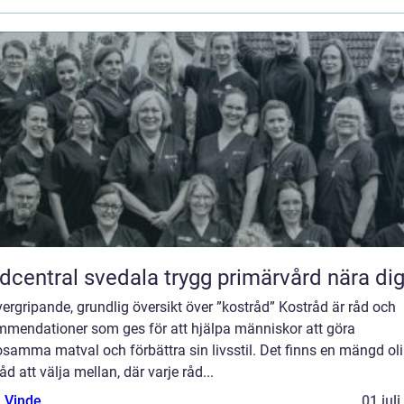
Vårdcentral svedala trygg primärvård nära di
ergripande, grundlig översikt över ”kostråd” Kostråd är råd och
mmendationer som ges för att hjälpa människor att göra
samma matval och förbättra sin livsstil. Det finns en mängd ol
åd att välja mellan, där varje råd...
 Vinde
01 jul