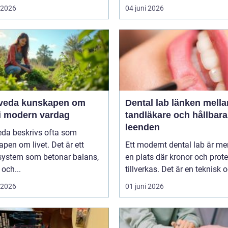
i 2026
04 juni 2026
unskapen om
Dental lab länken mellan
 i modern vardag
tandläkare och hållbara
leenden
eda beskrivs ofta som
pen om livet. Det är ett
Ett modernt dental lab är me
system som betonar balans,
en plats där kronor och prot
 och...
tillverkas. Det är en teknisk o
i 2026
01 juni 2026