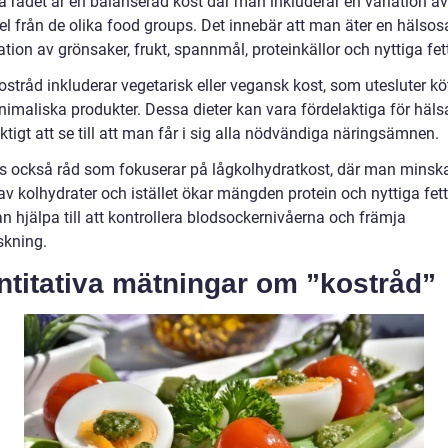
a rådet är en balanserad kost där man inkluderar en variation av
el från de olika food groups. Det innebär att man äter en hälso
ion av grönsaker, frukt, spannmål, proteinkällor och nyttiga fett
stråd inkluderar vegetarisk eller vegansk kost, som utesluter kö
nimaliska produkter. Dessa dieter kan vara fördelaktiga för häl
iktigt att se till att man får i sig alla nödvändiga näringsämnen.
ns också råd som fokuserar på lågkolhydratkost, där man minsk
av kolhydrater och istället ökar mängden protein och nyttiga fett
n hjälpa till att kontrollera blodsockernivåerna och främja
skning.
ntitativa mätningar om ”kostråd”