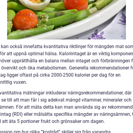
 kan också innefatta kvantitativa riktlinjer för mängden mat s
för att uppnå optimal hälsa. Kaloriintaget är en viktig komponen
över upprätthålla en balans mellan intaget och förbränningen f
 övervikt och öka metabolismen. Generella rekommendationer f
tag ligger oftast på cirka 2000-2500 kalorier per dag för en
ittlig vuxen.
vantitativa mätningar inkluderar näringsrekommendationer, dä
se till att man får i sig adekvat mängd vitaminer, mineraler och
ämnen. För att mäta detta kan man använda sig av rekommend
intag (RDI) eller målsätta specifika mängder av näringsämnen, ti
 att äta 5 portioner frukt och grönsaker om dagen.
ssion om hur olika ”kostråd” skiljer sig från varandra.