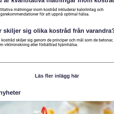
d är kvantitativa mätningar inom kostrå
titativa mätningar inom kostråd inkluderar kaloriintag och
ngsrekommendationer för att uppnå optimal hälsa.
 skiljer sig olika kostråd från varandra
a kostråd skiljer sig genom de principer och mål som de betonar,
m viktminskning eller förbättrad hjärnhälsa.
Läs fler inlägg här
 nyheter