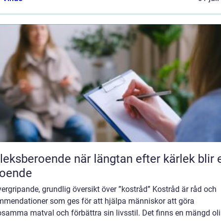
roende när längtan efter kärlek blir ett
roende
ergripande, grundlig översikt över ”kostråd” Kostråd är råd och
mmendationer som ges för att hjälpa människor att göra
samma matval och förbättra sin livsstil. Det finns en mängd ol