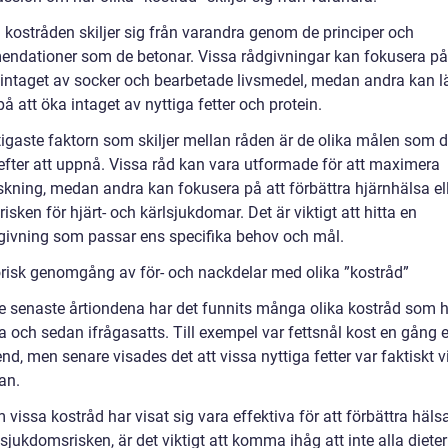
a kostråden skiljer sig från varandra genom de principer och
ndationer som de betonar. Vissa rådgivningar kan fokusera på
intaget av socker och bearbetade livsmedel, medan andra kan 
på att öka intaget av nyttiga fetter och protein.
tigaste faktorn som skiljer mellan råden är de olika målen som 
 efter att uppnå. Vissa råd kan vara utformade för att maximera
skning, medan andra kan fokusera på att förbättra hjärnhälsa el
isken för hjärt- och kärlsjukdomar. Det är viktigt att hitta en
givning som passar ens specifika behov och mål.
orisk genomgång av för- och nackdelar med olika ”kostråd”
e senaste årtiondena har det funnits många olika kostråd som ha
a och sedan ifrågasatts. Till exempel var fettsnål kost en gång 
d, men senare visades det att vissa nyttiga fetter var faktiskt v
an.
vissa kostråd har visat sig vara effektiva för att förbättra häl
jukdomsrisken, är det viktigt att komma ihåg att inte alla diete