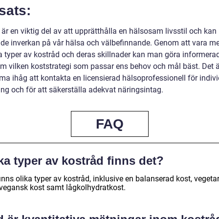
sats:
är en viktig del av att upprätthålla en hälsosam livsstil och kan
de inverkan på vår hälsa och välbefinnande. Genom att vara m
a typer av kostråd och deras skillnader kan man göra informera
om vilken koststrategi som passar ens behov och mål bäst. Det är
a ihåg att kontakta en licensierad hälsoprofessionell för indivi
ng och för att säkerställa adekvat näringsintag.
FAQ
ka typer av kostråd finns det?
inns olika typer av kostråd, inklusive en balanserad kost, vegeta
r vegansk kost samt lågkolhydratkost.