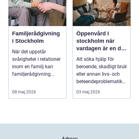
Familjerådgivning
Öppenvård I
i Stockholm
stockholm när
vardagen är en del
När det uppstår
av behandlingen
svårigheter i relationer
Att söka hjälp för
inom en familj kan
beroende, skadligt bruk
familjerådgivning...
eller annan livs- och
beteendeproblematik
är ett stort st...
08 maj 2026
03 maj 2026
Adress