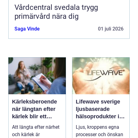
Vårdcentral svedala trygg
primärvård nära dig
Saga Vinde
01 juli 2026
Kärleksberoende
Lifewave sverige
när längtan efter
ljusbaserade
kärlek blir ett
hälsoprodukter i
beroende
fokus
Att längta efter närhet
Ljus, kroppens egna
och kärlek är
processer och önskan