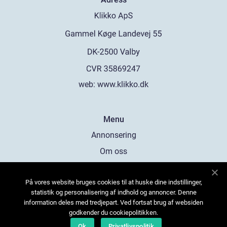
web:
www.klikko.dk
Menu
Annonsering
Om oss
Cookies
På vores website bruges cookies til at huske dine indstillinger,
Kontakta oss
statistik og personalisering af indhold og annoncer. Denne
Sitemap
information deles med tredjepart. Ved fortsat brug af websiden
godkender du cookiepolitikken.
Ok
Privatlivspolitik