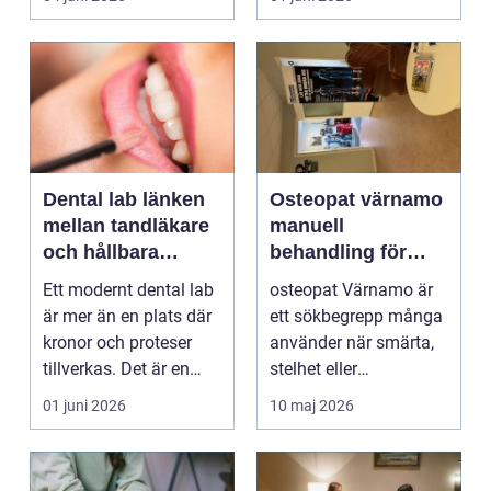
on...
och...
Dental lab länken
Osteopat värnamo
mellan tandläkare
manuell
och hållbara
behandling för
leenden
minskad smärta
Ett modernt dental lab
osteopat Värnamo är
och Ökad rörlighet
är mer än en plats där
ett sökbegrepp många
kronor och proteser
använder när smärta,
tillverkas. Det är en
stelhet eller
teknisk och ...
återkommande värk
01 juni 2026
10 maj 2026
börjar...