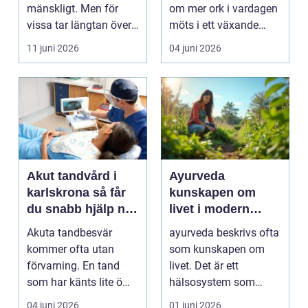
mänskligt. Men för
om mer ork i vardagen
vissa tar längtan över
möts i ett växande
helt. Relationer, fö...
intresse för fotot...
11 juni 2026
04 juni 2026
Akut tandvård i
Ayurveda
karlskrona så får
kunskapen om
du snabb hjälp när
livet i modern
tanden krisar
vardag
Akuta tandbesvär
ayurveda beskrivs ofta
kommer ofta utan
som kunskapen om
förvarning. En tand
livet. Det är ett
som har känts lite öm
hälsosystem som
kan plötsligt göra så
betonar balans, helhet
04 juni 2026
01 juni 2026