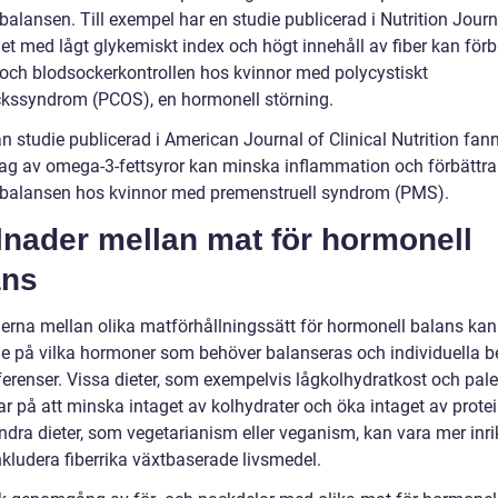
alansen. Till exempel har en studie publicerad i Nutrition Journ
iet med lågt glykemiskt index och högt innehåll av fiber kan förb
- och blodsockerkontrollen hos kvinnor med polycystiskt
kssyndrom (PCOS), en hormonell störning.
 studie publicerad i American Journal of Clinical Nutrition fann 
tag av omega-3-fettsyror kan minska inflammation och förbättra
alansen hos kvinnor med premenstruell syndrom (PMS).
lnader mellan mat för hormonell
ans
derna mellan olika matförhållningssätt för hormonell balans kan
e på vilka hormoner som behöver balanseras och individuella 
ferenser. Vissa dieter, som exempelvis lågkolhydratkost och pale
ar på att minska intaget av kolhydrater och öka intaget av prote
Andra dieter, som vegetarianism eller veganism, kan vara mer inr
nkludera fiberrika växtbaserade livsmedel.