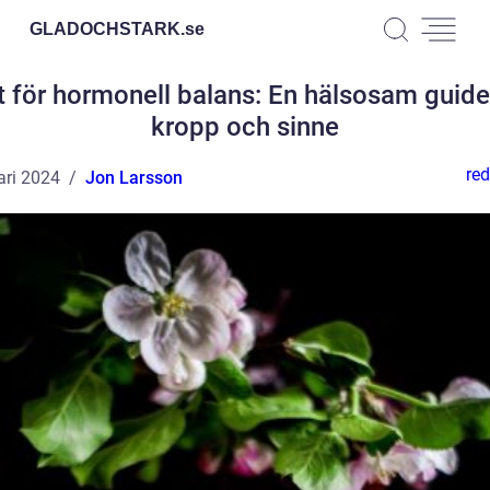
GLADOCHSTARK.
se
 för hormonell balans: En hälsosam guide
kropp och sinne
red
ari 2024
Jon Larsson