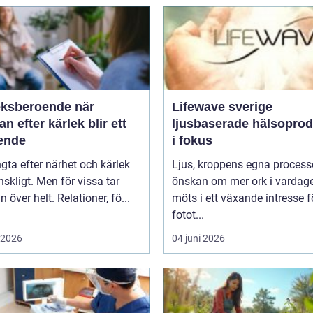
ksberoende när
Lifewave sverige
an efter kärlek blir ett
ljusbaserade hälsoprod
ende
i fokus
ngta efter närhet och kärlek
Ljus, kroppens egna process
skligt. Men för vissa tar
önskan om mer ork i vardag
n över helt. Relationer, fö...
möts i ett växande intresse f
fotot...
i 2026
04 juni 2026