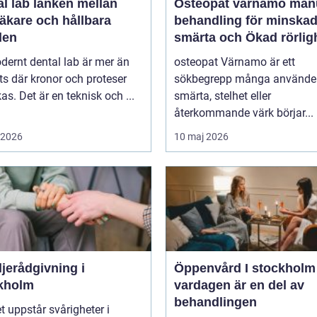
länken mellan
Osteopat värnamo manuell
äkare och hållbara
behandling för minska
den
smärta och Ökad rörlig
dernt dental lab är mer än
osteopat Värnamo är ett
ts där kronor och proteser
sökbegrepp många använder
rkas. Det är en teknisk och ...
smärta, stelhet eller
återkommande värk börjar...
i 2026
10 maj 2026
jerådgivning i
Öppenvård I stockholm nä
kholm
vardagen är en del av
behandlingen
t uppstår svårigheter i