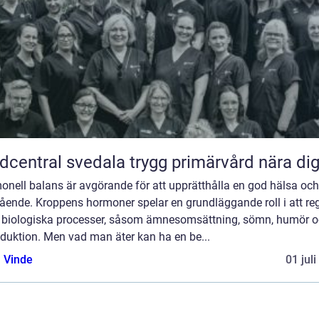
Vårdcentral svedala trygg primärvård nära di
onell balans är avgörande för att upprätthålla en god hälsa och
ående. Kroppens hormoner spelar en grundläggande roll i att re
a biologiska processer, såsom ämnesomsättning, sömn, humör 
duktion. Men vad man äter kan ha en be...
 Vinde
01 jul