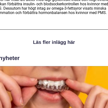
r kan förbättra insulin- och blodsockerkontrollen hos kvinnor me
. Dessutom har högt intag av omega-3-fettsyror visats minska
ammation och förbättra hormonbalansen hos kvinnor med PMS.
Läs fler inlägg här
 nyheter