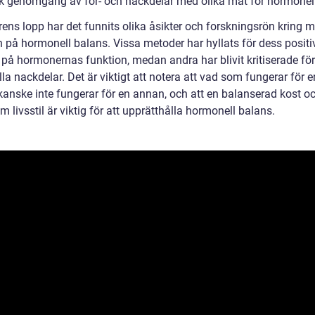
sk genomgång av för- och nackdelar med olika mat för hormonel
rens lopp har det funnits olika åsikter och forskningsrön kring 
n på hormonell balans. Vissa metoder har hyllats för dess positi
 på hormonernas funktion, medan andra har blivit kritiserade för
la nackdelar. Det är viktigt att notera att vad som fungerar för e
kanske inte fungerar för en annan, och att en balanserad kost o
 livsstil är viktig för att upprätthålla hormonell balans.