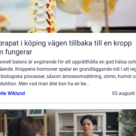
 i köping vägen tillbaka till en kropp
 fungerar
onell balans är avgörande för att upprätthålla en god hälsa och
ående. Kroppens hormoner spelar en grundläggande roll i att re
a biologiska processer, såsom ämnesomsättning, sömn, humör 
duktion. Men vad man äter kan ha en be...
elle Wiklund
03 augusti