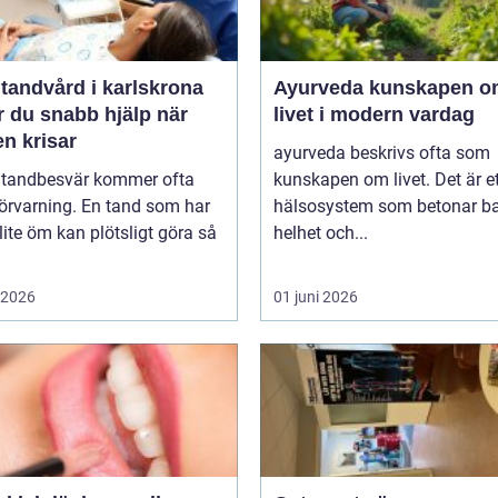
tandvård i karlskrona
Ayurveda kunskapen om
r du snabb hjälp när
livet i modern vardag
n krisar
ayurveda beskrivs ofta som
 tandbesvär kommer ofta
kunskapen om livet. Det är e
örvarning. En tand som har
hälsosystem som betonar ba
lite öm kan plötsligt göra så
helhet och...
i 2026
01 juni 2026