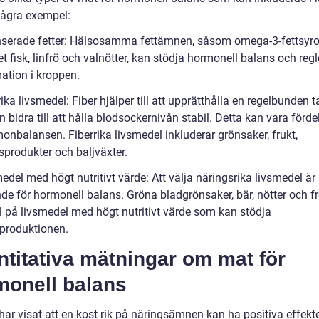
några exempel:
nserade fetter: Hälsosamma fettämnen, såsom omega-3-fettsyr
fet fisk, linfrö och valnötter, kan stödja hormonell balans och reg
ation i kroppen.
rika livsmedel: Fiber hjälper till att upprätthålla en regelbunden 
 bidra till att hålla blodsockernivån stabil. Detta kan vara förde
onbalansen. Fiberrika livsmedel inkluderar grönsaker, frukt,
sprodukter och baljväxter.
edel med högt nutritivt värde: Att välja näringsrika livsmedel är
de för hormonell balans. Gröna bladgrönsaker, bär, nötter och fr
 på livsmedel med högt nutritivt värde som kan stödja
roduktionen.
titativa mätningar om mat för
monell balans
har visat att en kost rik på näringsämnen kan ha positiva effekt