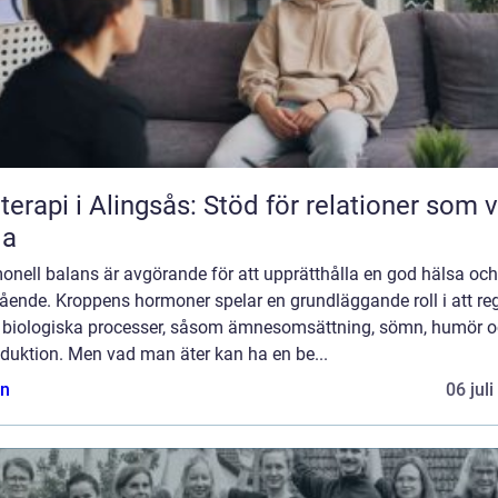
terapi i Alingsås: Stöd för relationer som vi
la
onell balans är avgörande för att upprätthålla en god hälsa och
ående. Kroppens hormoner spelar en grundläggande roll i att re
a biologiska processer, såsom ämnesomsättning, sömn, humör 
duktion. Men vad man äter kan ha en be...
n
06 jul