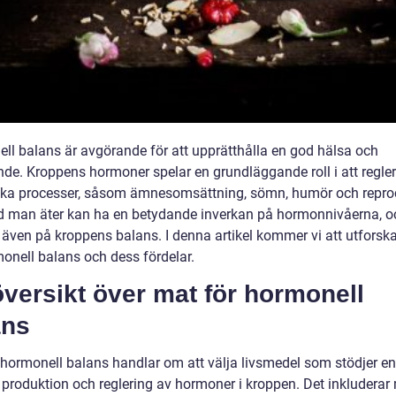
ll balans är avgörande för att upprätthålla en god hälsa och
de. Kroppens hormoner spelar en grundläggande roll i att regler
ska processer, såsom ämnesomsättning, sömn, humör och repro
 man äter kan ha en betydande inverkan på hormonnivåerna, o
även på kroppens balans. I denna artikel kommer vi att utforsk
monell balans och dess fördelar.
versikt över mat för hormonell
ans
 hormonell balans handlar om att välja livsmedel som stödjer en
 produktion och reglering av hormoner i kroppen. Det inkluderar