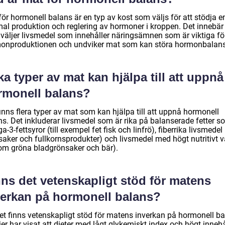
ör hormonell balans är en typ av kost som väljs för att stödja e
mal produktion och reglering av hormoner i kroppen. Det innebär 
väljer livsmedel som innehåller näringsämnen som är viktiga fö
onproduktionen och undviker mat som kan störa hormonbalan
ka typer av mat kan hjälpa till att uppnå
rmonell balans?
inns flera typer av mat som kan hjälpa till att uppnå hormonell
ns. Det inkluderar livsmedel som är rika på balanserade fetter s
-3-fettsyror (till exempel fet fisk och linfrö), fiberrika livsmede
saker och fullkornsprodukter) och livsmedel med högt nutritivt 
om gröna bladgrönsaker och bär).
ns det vetenskapligt stöd för matens
verkan på hormonell balans?
det finns vetenskapligt stöd för matens inverkan på hormonell ba
er har visat att dieter med lågt glykemiskt index och högt innehå