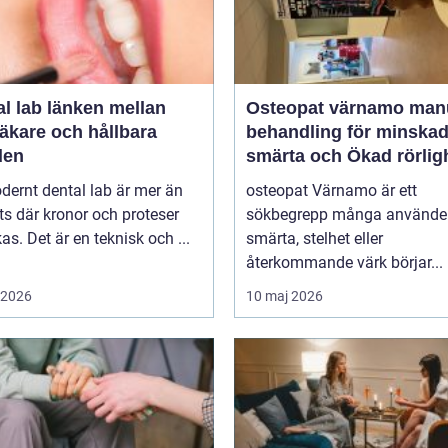
länken mellan
Osteopat värnamo manuell
äkare och hållbara
behandling för minska
den
smärta och Ökad rörlig
dernt dental lab är mer än
osteopat Värnamo är ett
ts där kronor och proteser
sökbegrepp många använder
rkas. Det är en teknisk och ...
smärta, stelhet eller
återkommande värk börjar...
i 2026
10 maj 2026