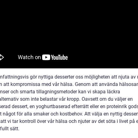
attningsvis gör nyttiga desserter oss möjligheten att njuta av
an att kompromissa med vår hälsa. Genom att använda hälso
enser och smarta tillagningsmetoder kan vi skapa läckra
lternativ som inte belastar vår kropp. Oavsett om du väljer en
erad dessert, en yoghurtbaserad efterrätt eller en proteinrik god
t något för alla smaker och kostbehov. Att välja en nyttig desser
att vi tar kontroll över vår hälsa och njuter av det söta i livet på e
ullt sätt.