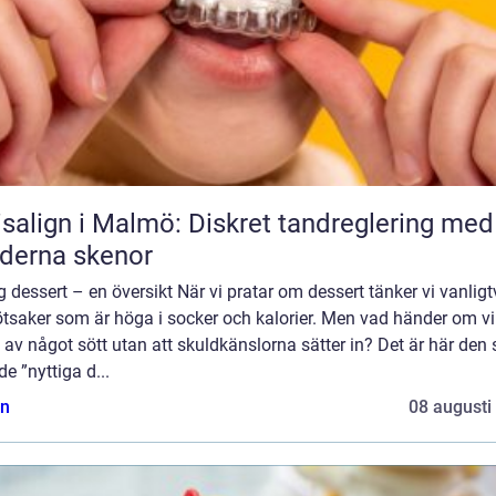
isalign i Malmö: Diskret tandreglering med
derna skenor
g dessert – en översikt När vi pratar om dessert tänker vi vanligt
ötsaker som är höga i socker och kalorier. Men vad händer om v
 av något sött utan att skuldkänslorna sätter in? Det är här den 
de ”nyttiga d...
n
08 augusti