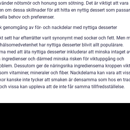
änder nötsmör och honung som sötning. Det är viktigt att vara
n om dessa skillnader för att hitta en nyttig dessert som passa
ella behov och preferenser.
sk genomgång av för- och nackdelar med nyttiga desserter
kt sett har efterrätter varit synonymt med socker och fett. Men 
älsomedvetenhet har nyttiga desserter blivit allt populärare.
na med att äta nyttiga desserter inkluderar att minska intaget a
a ingredienser och därmed minska risken för viktuppgång och
oblem. Dessutom ger de näringsrika ingredienserna kroppen vik
om vitaminer, mineraler och fiber. Nackdelarna kan vara att vis
or kanske inte tycker att smaken är densamma som hos en tradi
och vissa kan uppleva att de inte får samma tillfredsställelse.