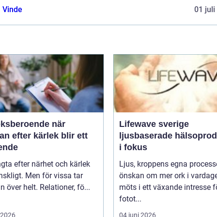
 Vinde
01 jul
ksberoende när
Lifewave sverige
an efter kärlek blir ett
ljusbaserade hälsoprod
ende
i fokus
ngta efter närhet och kärlek
Ljus, kroppens egna process
skligt. Men för vissa tar
önskan om mer ork i vardag
n över helt. Relationer, fö...
möts i ett växande intresse f
fotot...
i 2026
04 juni 2026