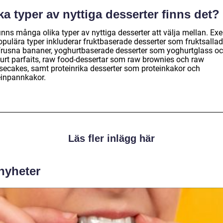
ka typer av nyttiga desserter finns det?
inns många olika typer av nyttiga desserter att välja mellan. Ex
opulära typer inkluderar fruktbaserade desserter som fruktsallad
frusna bananer, yoghurtbaserade desserter som yoghurtglass o
urt parfaits, raw food-dessertar som raw brownies och raw
secakes, samt proteinrika desserter som proteinkakor och
einpannkakor.
Läs fler inlägg här
 nyheter