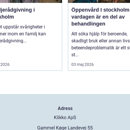
jerådgivning i
Öppenvård I stockholm nä
kholm
vardagen är en del av
behandlingen
t uppstår svårigheter i
oner inom en familj kan
Att söka hjälp för beroende,
erådgivning...
skadligt bruk eller annan livs
beteendeproblematik är ett s
st...
 2026
03 maj 2026
Adress