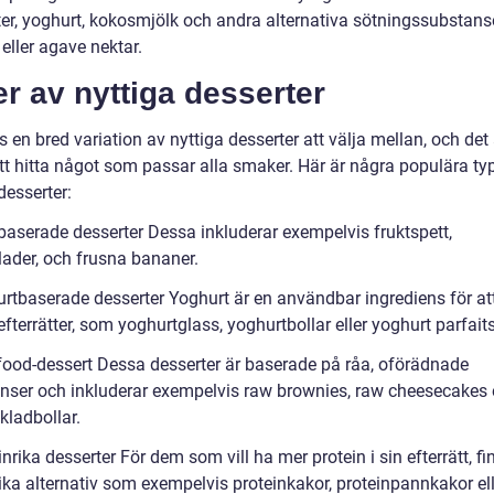
tter, yoghurt, kokosmjölk och andra alternativa sötningssubstan
eller agave nektar.
r av nyttiga desserter
s en bred variation av nyttiga desserter att välja mellan, och det 
att hitta något som passar alla smaker. Här är några populära ty
desserter:
tbaserade desserter Dessa inkluderar exempelvis fruktspett,
lader, och frusna bananer.
urtbaserade desserter Yoghurt är en användbar ingrediens för at
efterrätter, som yoghurtglass, yoghurtbollar eller yoghurt parfaits
food-dessert Dessa desserter är baserade på råa, oförädnade
enser och inkluderar exempelvis raw brownies, raw cheesecakes e
kladbollar.
inrika desserter För dem som vill ha mer protein i sin efterrätt, fi
ika alternativ som exempelvis proteinkakor, proteinpannkakor ell