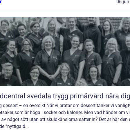
n
06 jul
Vårdcentral svedala trygg primärvård nära di
g dessert – en översikt När vi pratar om dessert tänker vi vanligt
ötsaker som är höga i socker och kalorier. Men vad händer om v
 av något sött utan att skuldkänslorna sätter in? Det är här den 
de ”nyttiga d...