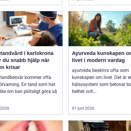
tandvård i karlskrona
Ayurveda kunskapen om
r du snabb hjälp när
livet i modern vardag
n krisar
ayurveda beskrivs ofta som
 tandbesvär kommer ofta
kunskapen om livet. Det är e
örvarning. En tand som har
hälsosystem som betonar ba
lite öm kan plötsligt göra så
helhet och...
i 2026
01 juni 2026