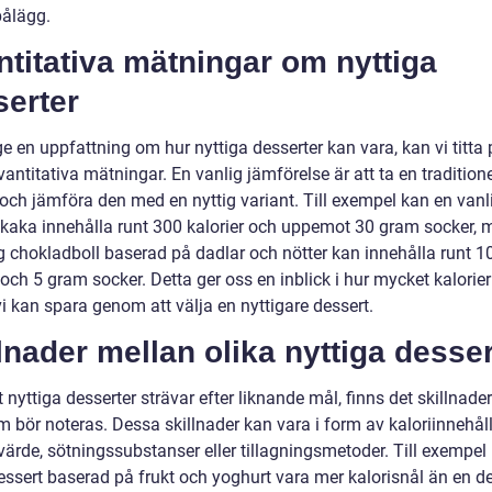
pålägg.
titativa mätningar om nyttiga
serter
ge en uppfattning om hur nyttiga desserter kan vara, kan vi titta
antitativa mätningar. En vanlig jämförelse är att ta en traditione
 och jämföra den med en nyttig variant. Till exempel kan en vanl
kaka innehålla runt 300 kalorier och uppemot 30 gram socker,
ig chokladboll baserad på dadlar och nötter kan innehålla runt 1
 och 5 gram socker. Detta ger oss en inblick i hur mycket kalorie
i kan spara genom att välja en nyttigare dessert.
lnader mellan olika nyttiga desser
t nyttiga desserter strävar efter liknande mål, finns det skillnade
 bör noteras. Dessa skillnader kan vara i form av kaloriinnehåll
värde, sötningssubstanser eller tillagningsmetoder. Till exempel
dessert baserad på frukt och yoghurt vara mer kalorisnål än en d