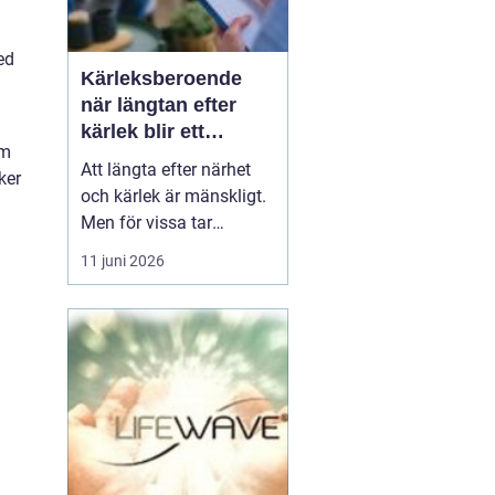
ed
Kärleksberoende
när längtan efter
kärlek blir ett
em
beroende
Att längta efter närhet
ker
och kärlek är mänskligt.
Men för vissa tar
längtan över helt.
11 juni 2026
Relationer, förälskelser
och fantasier om den
rätta blir viktigare än
jobb, vänner, hälsa och
till och med den egna
säkerheten. Då handlar
det inte längre bara om
s...