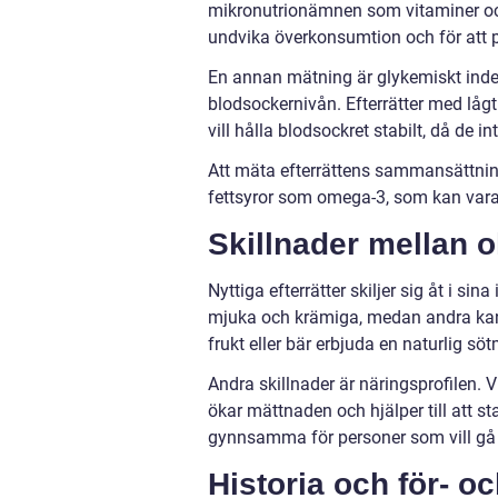
mikronutrionämnen som vitaminer och m
undvika överkonsumtion och för att p
En annan mätning är glykemiskt index
blodsockernivån. Efterrätter med lå
vill hålla blodsockret stabilt, då de in
Att mäta efterrättens sammansättning 
fettsyror som omega-3, som kan var
Skillnader mellan ol
Nyttiga efterrätter skiljer sig åt i si
mjuka och krämiga, medan andra kan 
frukt eller bär erbjuda en naturlig s
Andra skillnader är näringsprofilen. Vi
ökar mättnaden och hjälper till att st
gynnsamma för personer som vill gå ne
Historia och för- o