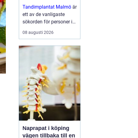
moderna skenor
Tandimplantat Malmö
är
ett av de vanligaste
sökorden för personer i
Skåne som vill få rakare
08 augusti 2026
tänder utan synlig
tandstäl...
Naprapat i köping
vägen tillbaka till en