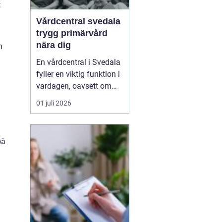
t
Vårdcentral svedala
trygg primärvård
nära dig
m
En vårdcentral i Svedala
fyller en viktig funktion i
vardagen, oavsett om
det handlar om akuta
01 juli 2026
infektioner, långvariga
sjukdomar eller frågor
kring barnhälsa och
på
graviditet. När vården
samlas under ett tak blir
vägen mellan olika
mottagningar kortare...