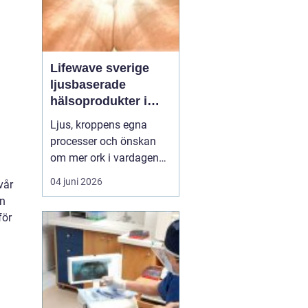
Lifewave sverige
ljusbaserade
hälsoprodukter i
fokus
Ljus, kroppens egna
processer och önskan
om mer ork i vardagen
möts i ett växande
04 juni 2026
vår
intresse för fototerapi
en
och hälsopatchar. I
för
Sverige söker många
efter skonsamma
metoder som kan stödja
återhämtning, energi och
allmänt välbefinnande
utan ingrepp eller...