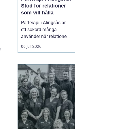
Stöd för relationer
som vill hålla
Parterapi i Alingsås är
ett sökord många
använder när relationen
börjar skava och
06 juli 2026
a
vardagen känns mer
som kamp än
samarbete. När
konflikter upprepas,
tystnaden växer eller
avståndet kä...
a