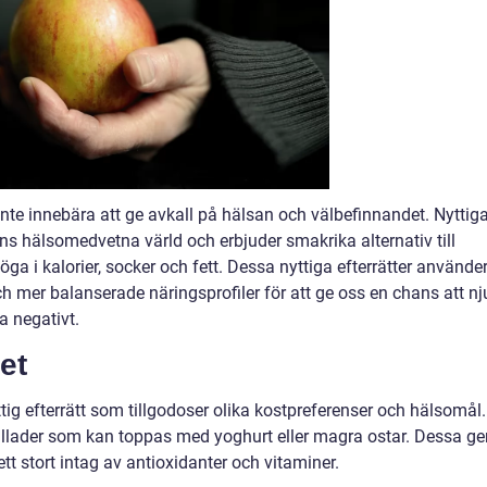
 inte innebära att ge avkall på hälsan och välbefinnandet. Nyttig
gens hälsomedvetna värld och erbjuder smakrika alternativ till
ga i kalorier, socker och fett. Dessa nyttiga efterrätter använde
 mer balanserade näringsprofiler för att ge oss en chans att nj
a negativt.
et
tig efterrätt som tillgodoser olika kostpreferenser och hälsomål.
sallader som kan toppas med yoghurt eller magra ostar. Dessa ge
tt stort intag av antioxidanter och vitaminer.