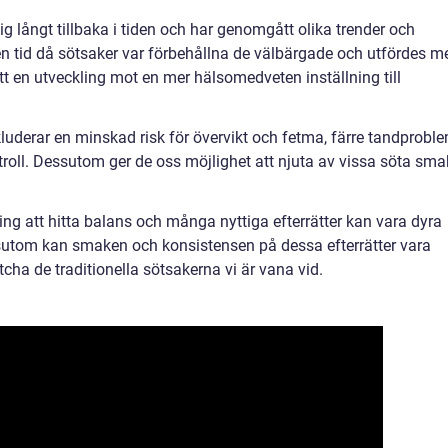
 sig långt tillbaka i tiden och har genomgått olika trender och
en tid då sötsaker var förbehållna de välbärgade och utfördes m
sett en utveckling mot en mer hälsomedveten inställning till
kluderar en minskad risk för övervikt och fetma, färre tandprobl
roll. Dessutom ger de oss möjlighet att njuta av vissa söta sma
ng att hitta balans och många nyttiga efterrätter kan vara dyra
essutom kan smaken och konsistensen på dessa efterrätter vara
tcha de traditionella sötsakerna vi är vana vid.