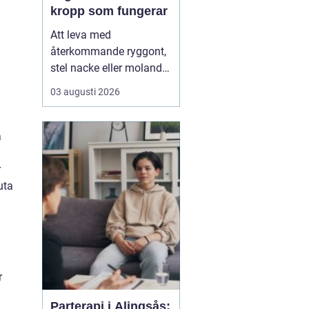
kropp som fungerar
Att leva med
återkommande ryggont,
stel nacke eller molande
värk i axlar och höfter
03 augusti 2026
sliter på både ork och
humör. Många väntar
länge innan de söker
a
hjälp, fast problemen
ofta går att påverka. En
r
naprapat i Köping kan
uta
hjälpa till att hitta
orsaken bak...
r
Parterapi i Alingsås: