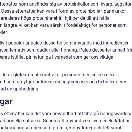
fterrätter som använder sig av proteinkällor som kvarg, äggvitor
 Dessa efterrätter kan vara i form av proteinbollar, pannkakor,
are deras höga proteininnehåll hjälper de till att hålla
längre, vilket kan vara särskilt fördelaktigt för personer som
ler.
 blivit populär är paleo-desserter som används med ingredienser
ssalternativ som dadlar eller honung. Paleo-desserter är helt fri
ras istället på naturliga livsmedel som ger oss viktiga
uderar glutenfria alternativ för personer med celiaki eller
ert som utnyttjar naturens råa ingredienser och behåller deras
ad av upphettning.
ngar
os efterrätter kan det vara användbart att titta på näringsvärden
raditionella sötsaker. Genom att använda en livsmedelsdatabas
makronäringsämnen som protein, kolhydrater och fett samt