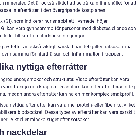
ineraler. Det är också viktigt att se på kaloriinnehållet för at
assa in efterrätten i den övergripande kostplanen.
 (GI), som indikerar hur snabbt ett livsmedel höjer
gt GI kan vara gynnsamma för personer med diabetes eller de so
te leder till kraftiga blodsockerstegringar.
av fetter är också viktigt, särskilt när det gäller hälsosamma
a gynnsamma för hjärthälsan och inflammation i kroppen.
ika nyttiga efterrätter
na ingredienser, smaker och strukturer. Vissa efterrätter kan vara
vara frasiga och krispiga. Dessutom kan efterrätter baserade 
ötma, medan andra efterrätter kan ha en mer komplex smakprofil.
ssa nyttiga efterrätter kan vara mer protein- eller fiberrika, vilket
abilisera blodsockret. Dessa typer av efterrätter kan vara särskilt
r i vikt eller minska suget efter sötsaker.
ch nackdelar