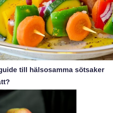
n guide till hälsosamma sötsaker
ätt?