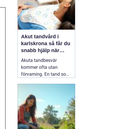
Akut tandvård i
karlskrona så får du
snabb hjälp när
tanden krisar
Akuta tandbesvär
kommer ofta utan
förvarning. En tand som
har känts lite öm kan
plötsligt göra så ont att
du knappt kan sova. En
fyllning kan lossna
lagom till helgen, eller en
tand kan skadas vid en
olycka. I sådana lägen