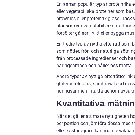
En annan populär typ är proteinrika e
eller vegetabiliska proteiner som bas.
brownies eller proteinrik glass. Tack v
blodsockernivån stabil och mättnaden 
försöker gå ner i vikt eller bygga musk
En tredje typ av nyttig efterrätt som
som nötter, frön och naturliga sötning
från processade ingredienser och base
näringsämnen och håller oss mätta.
Andra typer av nyttiga efterrätter inkl
glutenintolerans, samt raw food-dess
näringsämnen intakta genom avsakn
Kvantitativa mätni
När det gäller att mäta nyttigheten h
per portion och jämföra dessa med t
eller kostprogram kan man beräkna 