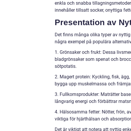
enkla och snabba tillagningsmetoder.
innehåller tillsatt socker, onyttiga fet
Presentation av Nyt
Det finns många olika typer av nytt
några exempel på populära alternativ
1. Grönsaker och frukt: Dessa livsmede
bladgrönsaker som spenat och brocco
sötpotatis.
2. Magert protein: Kyckling, fisk, ägg, 
bygga upp muskelmassa och främjar
3. Fullkornsprodukter: Maträtter base
långvarig energi och förbättrar matsm
4. Hälsosamma fetter: Nötter, frön, av
viktiga för hjärthälsan och absorption
Det är viktigt att notera att nyttig e