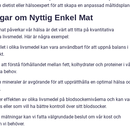
n dietist eller hälsoexpert för att skapa en anpassad måltidsplan
ngar om Nyttig Enkel Mat
mat påverkar vår hälsa är det värt att titta på kvantitativa
a livsmedel. Här är några exempel:
hållet i olika livsmedel kan vara användbart för att uppnå balans i
kt.
tt förstå förhållandet mellan fett, kolhydrater och proteiner i v
la behov.
mineraler är avgörande för att upprätthålla en optimal hälsa o
.
er effekten av olika livsmedel på blodsockernivåerna och kan va
ller som vill ha bättre kontroll över sitt blodsocker.
va mätningar kan vi fatta välgrundade beslut om vår kost och
n vi behöver.