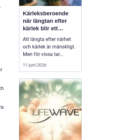
.
Kärleksberoende
när längtan efter
kärlek blir ett
beroende
Att längta efter närhet
och kärlek är mänskligt.
Men för vissa tar
längtan över helt.
11 juni 2026
Relationer, förälskelser
år
och fantasier om den
rätta blir viktigare än
ch
jobb, vänner, hälsa och
till och med den egna
säkerheten. Då handlar
ra
det inte längre bara om
s...