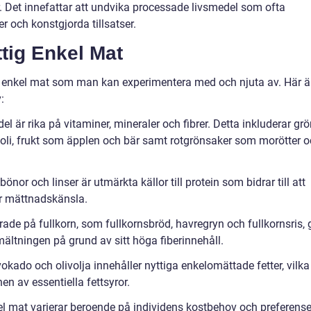
 Det innefattar att undvika processade livsmedel som ofta
ter och konstgjorda tillsatser.
tig Enkel Mat
ig enkel mat som man kan experimentera med och njuta av. Här ä
:
l är rika på vitaminer, mineraler och fibrer. Detta inkluderar gr
li, frukt som äpplen och bär samt rotgrönsaker som morötter 
bönor och linser är utmärkta källor till protein som bidrar till att
 mättnadskänsla.
rade på fullkorn, som fullkornsbröd, havregryn och fullkornsris, 
ältningen på grund av sitt höga fiberinnehåll.
okado och olivolja innehåller nyttiga enkelomättade fetter, vilka
en av essentiella fettsyror.
nkel mat varierar beroende på individens kostbehov och preferense