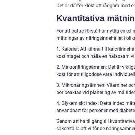
Det är därför klokt att rådgöra med e
Kvantitativa mätni
För att bättre förstå hur nyttig enkel 
mätningar av näringsinnehållet i olik
1. Kalorier: Att känna till kaloriinne
kostintaget och hålla en hälsosam vi
2. Makronäringsämnen: Det är viktigt a
kost för att tillgodose våra individuel
3. Mikronäringsämnen: Vitaminer och 
bör beaktas vid planering av måltider
4. Glykemiskt index: Detta index mät
användbart för personer med diabetes e
Genom att ha tillgång till kvantitati
säkerställa att vi får de näringsämne