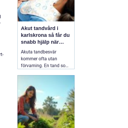
d
v
Akut tandvård i
karlskrona så får du
snabb hjälp när
tanden krisar
Akuta tandbesvär
t-
kommer ofta utan
förvarning. En tand som
har känts lite öm kan
plötsligt göra så ont att
du knappt kan sova. En
fyllning kan lossna
lagom till helgen, eller en
tand kan skadas vid en
olycka. I sådana lägen
söker många på
04 juni
2026