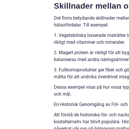
Skillnader mellan o
Det finns betydande skillnader mellan
hälsofördelar. Till exempel:
1. Vegetabiliska baserade maträtter te
rikligt med vitaminer och mineraler.
2. Magert protein är viktigt för at
balanseras med andra näringsämnen
3. Fullkornsprodukter ger fiber och 
måtta för att undvika överdrivet intag
Dessa exempel visar på hur vissa typ
och mål.
En Historisk Genomgång av För- och
Att förstå de historiska för- och nack
kostalternativ har blivit populära. His
påverkat vår syn på hälsosam matla