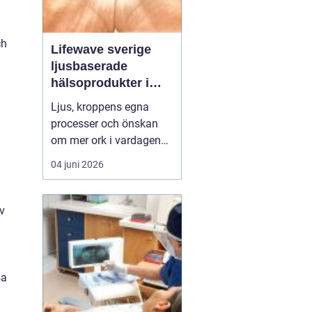
ch
Lifewave sverige
ljusbaserade
hälsoprodukter i
fokus
Ljus, kroppens egna
processer och önskan
om mer ork i vardagen
möts i ett växande
04 juni 2026
intresse för fototerapi
och hälsopatchar. I
Sverige söker många
v
efter skonsamma
metoder som kan stödja
återhämtning, energi och
allmänt välbefinnande
sa
utan ingrepp eller...