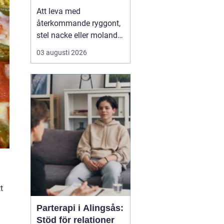
Att leva med
återkommande ryggont,
stel nacke eller molande
värk i axlar och höfter
03 augusti 2026
sliter på både ork och
humör. Många väntar
länge innan de söker
hjälp, fast problemen
ofta går att påverka. En
naprapat i Köping kan
hjälpa till att hitta
orsaken bak...
t
Parterapi i Alingsås:
Stöd för relationer