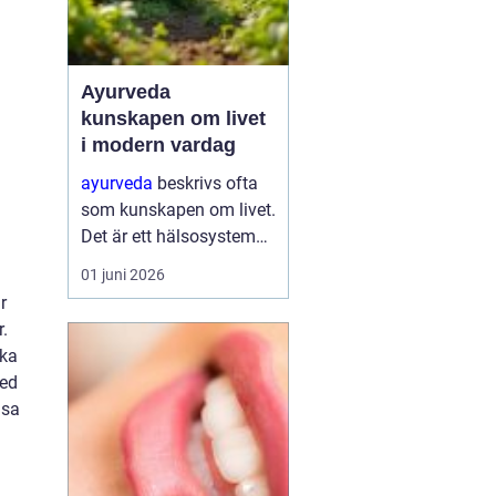
Ayurveda
kunskapen om livet
i modern vardag
ayurveda
beskrivs ofta
som kunskapen om livet.
Det är ett hälsosystem
som betonar balans,
01 juni 2026
helhet och samspelet
r
mellan kropp, sinne och
r.
omgivning. I stället för
ika
att bara fokusera på
med
symtom försöker
lsa
ayurve...