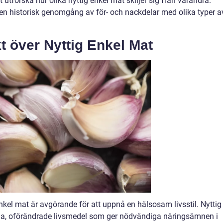
tforska hur olika nyttig enkel mat skiljer sig från varandra.
 historisk genomgång av för- och nackdelar med olika typer a
t över Nyttig Enkel Mat
nkel mat är avgörande för att uppnå en hälsosam livsstil. Nyttig
iga, oförändrade livsmedel som ger nödvändiga näringsämnen i