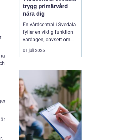
trygg primärvård
nära dig
En vårdcentral i Svedala
fyller en viktig funktion i
r
vardagen, oavsett om
det handlar om akuta
01 juli 2026
infektioner, långvariga
öna
sjukdomar eller frågor
och
kring barnhälsa och
graviditet. När vården
samlas under ett tak blir
vägen mellan olika
mottagningar kortare...
ger
 är
r.