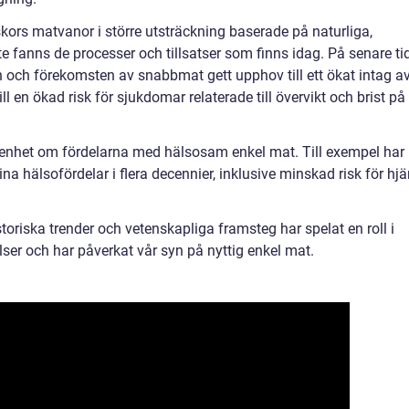
ors matvanor i större utsträckning baserade på naturliga,
e fanns de processer och tillsatser som finns idag. På senare ti
n och förekomsten av snabbmat gett upphov till ett ökat intag a
ll en ökad risk för sjukdomar relaterade till övervikt och brist på
etenhet om fördelarna med hälsosam enkel mat. Till exempel har
a hälsofördelar i flera decennier, inklusive minskad risk för hjär
oriska trender och vetenskapliga framsteg har spelat en roll i
elser och har påverkat vår syn på nyttig enkel mat.