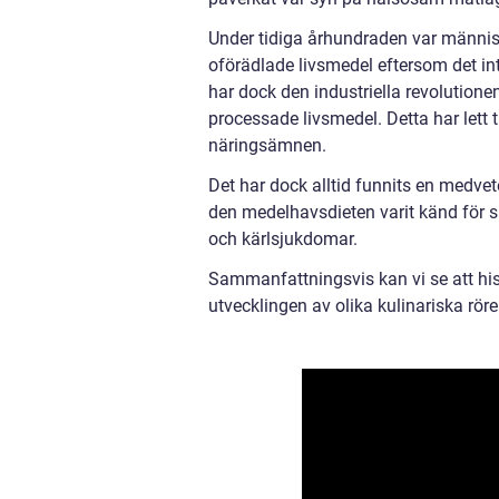
Under tidiga århundraden var människ
oförädlade livsmedel eftersom det int
har dock den industriella revolutione
processade livsmedel. Detta har lett ti
näringsämnen.
Det har dock alltid funnits en medv
den medelhavsdieten varit känd för sin
och kärlsjukdomar.
Sammanfattningsvis kan vi se att hist
utvecklingen av olika kulinariska rör