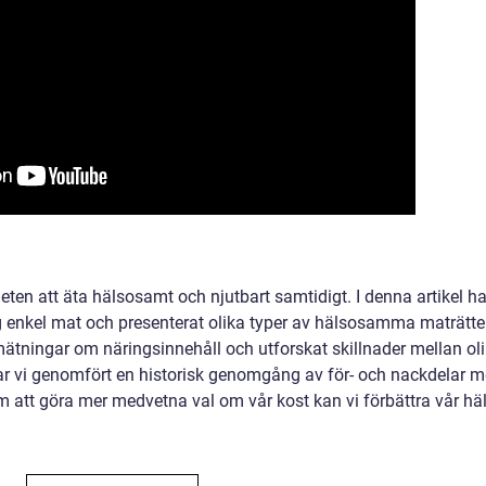
eten att äta hälsosamt och njutbart samtidigt. I denna artikel ha
tig enkel mat och presenterat olika typer av hälsosamma maträtte
mätningar om näringsinnehåll och utforskat skillnader mellan ol
 har vi genomfört en historisk genomgång av för- och nackdelar 
om att göra mer medvetna val om vår kost kan vi förbättra vår hä