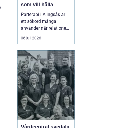
som vill hålla
v
Parterapi i Alingsås är
ett sökord många
använder när relationen
börjar skava och
06 juli 2026
vardagen känns mer
som kamp än
samarbete. När
konflikter upprepas,
tystnaden växer eller
avståndet kä...
Vårdcentral svedala