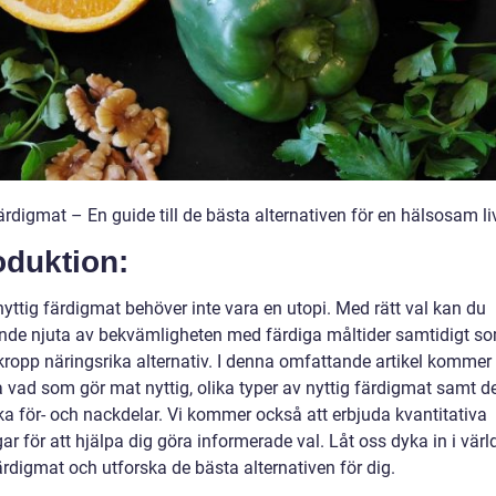
ärdigmat – En guide till de bästa alternativen för en hälsosam liv
oduktion:
nyttig färdigmat behöver inte vara en utopi. Med rätt val kan du
ande njuta av bekvämligheten med färdiga måltider samtidigt s
kropp näringsrika alternativ. I denna omfattande artikel kommer 
a vad som gör mat nyttig, olika typer av nyttig färdigmat samt d
ka för- och nackdelar. Vi kommer också att erbjuda kvantitativa
r för att hjälpa dig göra informerade val. Låt oss dyka in i värl
ärdigmat och utforska de bästa alternativen för dig.