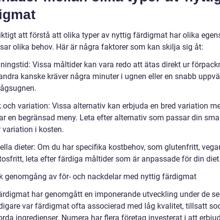
digmat
iktigt att förstå att olika typer av nyttig färdigmat har olika ege
ar olika behov. Här är några faktorer som kan skilja sig åt:
gningstid: Vissa måltider kan vara redo att ätas direkt ur förpack
ndra kanske kräver några minuter i ugnen eller en snabb uppv
vågsugnen.
 och variation: Vissa alternativ kan erbjuda en bred variation 
ar en begränsad meny. Leta efter alternativ som passar din sm
variation i kosten.
ella dieter: Om du har specifika kostbehov, som glutenfritt, vega
ktosfritt, leta efter färdiga måltider som är anpassade för din diet
sk genomgång av för- och nackdelar med nyttig färdigmat
färdigmat har genomgått en imponerande utveckling under de s
digare var färdigmat ofta associerad med låg kvalitet, tillsatt so
rda ingredienser. Numera har flera företag investerat i att erbju