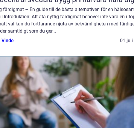
g färdigmat – En guide till de bästa alternativen för en hälsosa
til Introduktion: Att äta nyttig färdigmat behöver inte vara en utop
rätt val kan du fortfarande njuta av bekvämligheten med färdig
der samtidigt som du ger...
 Vinde
01 jul