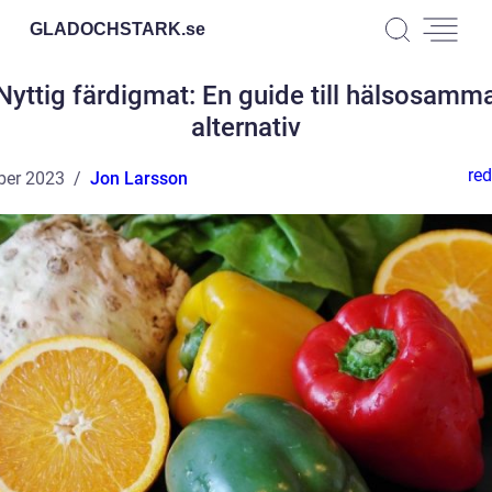
GLADOCHSTARK.
se
Nyttig färdigmat: En guide till hälsosamm
alternativ
red
ber 2023
Jon Larsson