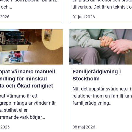
 och...
tillverkas. Det är en teknisk o
i 2026
01 juni 2026
at värnamo manuell
Familjerådgivning i
ndling för minskad
Stockholm
ta och Ökad rörlighet
När det uppstår svårigheter i
pat Värnamo är ett
relationer inom en familj kan
grepp många använder när
familjerådgivning...
, stelhet eller
mmande värk börjar...
 2026
08 maj 2026