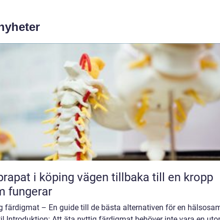
 nyheter
 i köping vägen tillbaka till en kropp
 fungerar
g färdigmat – En guide till de bästa alternativen för en hälsosa
til Introduktion: Att äta nyttig färdigmat behöver inte vara en utop