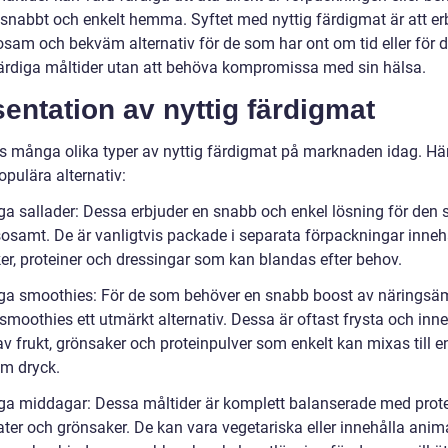
s snabbt och enkelt hemma. Syftet med nyttig färdigmat är att e
osam och bekväm alternativ för de som har ont om tid eller för 
 färdiga måltider utan att behöva kompromissa med sin hälsa.
entation av nyttig färdigmat
ns många olika typer av nyttig färdigmat på marknaden idag. Här
pulära alternativ:
ga sallader: Dessa erbjuder en snabb och enkel lösning för den s
sosamt. De är vanligtvis packade i separata förpackningar inne
er, proteiner och dressingar som kan blandas efter behov.
iga smoothies: För de som behöver en snabb boost av näringsä
smoothies ett utmärkt alternativ. Dessa är oftast frysta och inne
v frukt, grönsaker och proteinpulver som enkelt kan mixas till e
m dryck.
iga middagar: Dessa måltider är komplett balanserade med prote
ater och grönsaker. De kan vara vegetariska eller innehålla anim