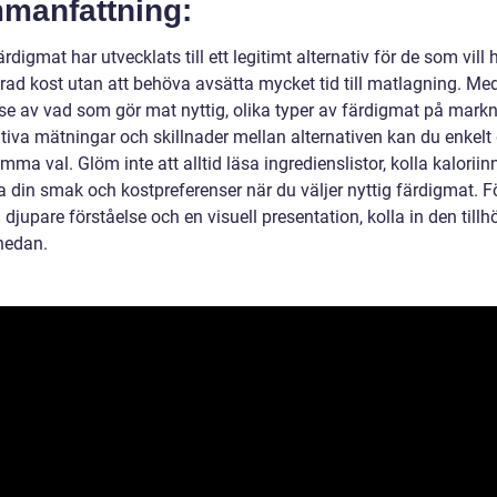
manfattning:
ärdigmat har utvecklats till ett legitimt alternativ för de som vill 
rad kost utan att behöva avsätta mycket tid till matlagning. Med
lse av vad som gör mat nyttig, olika typer av färdigmat på mark
ativa mätningar och skillnader mellan alternativen kan du enkelt
ma val. Glöm inte att alltid läsa ingredienslistor, kolla kaloriin
a din smak och kostpreferenser när du väljer nyttig färdigmat. Fö
djupare förståelse och en visuell presentation, kolla in den till
nedan.