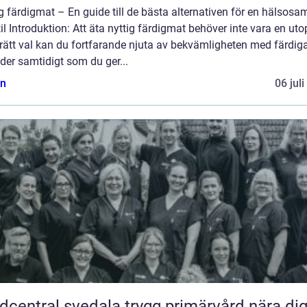
g färdigmat – En guide till de bästa alternativen för en hälsosa
til Introduktion: Att äta nyttig färdigmat behöver inte vara en utop
rätt val kan du fortfarande njuta av bekvämligheten med färdig
der samtidigt som du ger...
n
06 jul
Vårdcentral svedala trygg primärvård nära di