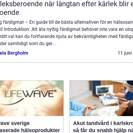
roende när längtan efter kärlek blir ett
roende
g färdigmat – En guide till de bästa alternativen för en hälsosa
til Introduktion: Att äta nyttig färdigmat behöver inte vara en utop
rätt val kan du fortfarande njuta av bekvämligheten med färdig
der samtidigt som du ger...
ela Bergholm
11 juni
wave sverige
Akut tandvård i karlskr
baserade hälsoprodukter
så får du snabb hjälp n