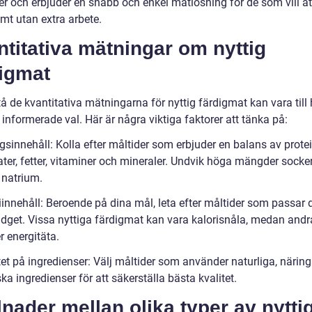
er och erbjuder en snabb och enkel matlösning för de som vill ä
mt utan extra arbete.
titativa mätningar om nyttig
digmat
tå de kvantitativa mätningarna för nyttig färdigmat kan vara till 
 informerade val. Här är några viktiga faktorer att tänka på:
gsinnehåll: Kolla efter måltider som erbjuder en balans av protei
ter, fetter, vitaminer och mineraler. Undvik höga mängder socker
 natrium.
iinnehåll: Beroende på dina mål, leta efter måltider som passar 
udget. Vissa nyttiga färdigmat kan vara kalorisnåla, medan andr
r energitäta.
tet på ingredienser: Välj måltider som använder naturliga, näring
ka ingredienser för att säkerställa bästa kvalitet.
lnader mellan olika typer av nytti