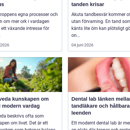
us
tanden krisar
 kroppens egna processer och
Akuta tandbesvär kommer o
n om mer ork i vardagen
utan förvarning. En tand so
 ett växande intresse för
känts lite öm kan plötsligt g
.
on...
i 2026
04 juni 2026
unskapen om
Dental lab länken mellan
 i modern vardag
tandläkare och hållbara
leenden
eda beskrivs ofta som
pen om livet. Det är ett
Ett modernt dental lab är me
system som betonar balans,
en plats där kronor och prot