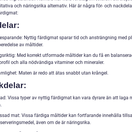
tativa och näringsrika alternativ. Här är några för- och nackdel
ärdigmat:
elar:
esparande: Nyttig färdigmat sparar tid och ansträngning med p
eredelse av måltider.
gsriktig: Med korrekt utformade måltider kan du få en balansera
profil och alla nödvändiga vitaminer och mineraler.
mlighet: Maten är redo att ätas snabbt utan krångel.
kdelar:
ad: Vissa typer av nyttig färdigmat kan vara dyrare än att laga 
.
sad mat: Vissa färdiga måltider kan fortfarande innehålla tillsa
serveringsmedel, även om de är näringsrika.