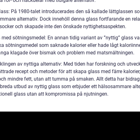
a för- och nackdelar med tidigare alternativ:
lass: På 1980-talet introducerades den så kallade lättglassen so
mmare alternativ. Dock innehöll denna glass fortfarande en rela
ocker och skapade inte den önskade nyttighetsaspekten.
s med sötningsmedel: En annan tidig variant av ”nyttig” glass va
ka sötningsmedel som saknade kalorier eller hade lågt kaloriinne
ga klagade över bismak och problem med matsmältningen.
klingen av nyttiga alternativ: Med tiden har forskning och utveck
bättrade recept och metoder för att skapa glass med färre kalorier
ch mindre fett, utan att tumma på smaken. Allt detta har bidragit
breda utbud av nyttig glass som erbjuder ett hälsosammare alte
ditionell glass utan att kompromissa på njutningen.