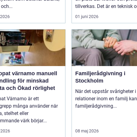
 och...
tillverkas. Det är en teknisk o
i 2026
01 juni 2026
at värnamo manuell
Familjerådgivning i
ndling för minskad
Stockholm
ta och Ökad rörlighet
När det uppstår svårigheter i
pat Värnamo är ett
relationer inom en familj kan
grepp många använder när
familjerådgivning...
, stelhet eller
mmande värk börjar...
 2026
08 maj 2026