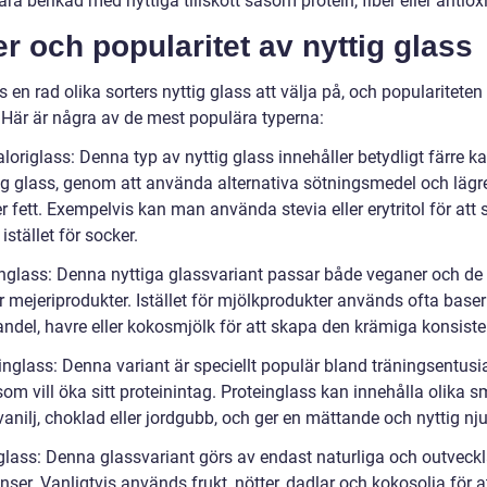
ra berikad med nyttiga tillskott såsom protein, fiber eller antiox
r och popularitet av nyttig glass
s en rad olika sorters nyttig glass att välja på, och populariteten
. Här är några av de mest populära typerna:
loriglass: Denna typ av nyttig glass innehåller betydligt färre ka
ig glass, genom att använda alternativa sötningsmedel och lägr
fett. Exempelvis kan man använda stevia eller erytritol för att 
istället för socker.
nglass: Denna nyttiga glassvariant passar både veganer och d
r mejeriprodukter. Istället för mjölkprodukter används ofta base
andel, havre eller kokosmjölk för att skapa den krämiga konsist
inglass: Denna variant är speciellt populär bland träningsentusi
om vill öka sitt proteinintag. Proteinglass kan innehålla olika s
nilj, choklad eller jordgubb, och ger en mättande och nyttig nju
glass: Denna glassvariant görs av endast naturliga och outveck
nser. Vanligtvis används frukt, nötter, dadlar och kokosolja för 