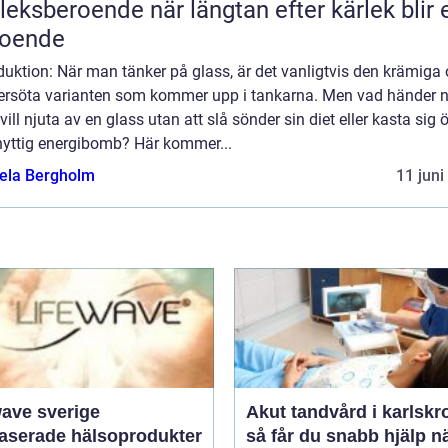
roende när längtan efter kärlek blir ett
roende
duktion: När man tänker på glass, är det vanligtvis den krämiga
ersöta varianten som kommer upp i tankarna. Men vad händer n
ill njuta av en glass utan att slå sönder sin diet eller kasta sig 
nyttig energibomb? Här kommer...
ela Bergholm
11 juni
wave sverige
Akut tandvård i karlskr
baserade hälsoprodukter
så får du snabb hjälp n