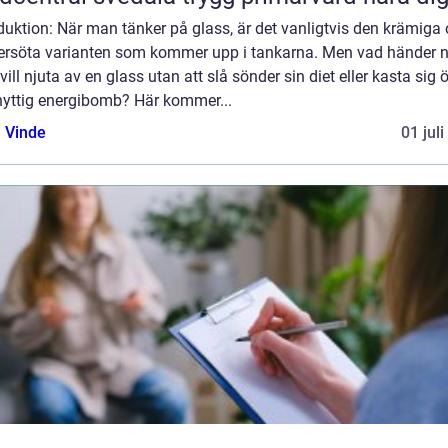
duktion: När man tänker på glass, är det vanligtvis den krämiga
ersöta varianten som kommer upp i tankarna. Men vad händer n
ill njuta av en glass utan att slå sönder sin diet eller kasta sig 
nyttig energibomb? Här kommer...
 Vinde
01 jul