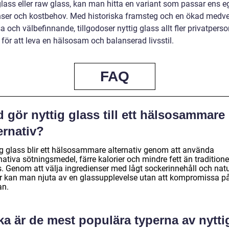
glass eller raw glass, kan man hitta en variant som passar ens 
nser och kostbehov. Med historiska framsteg och en ökad medv
 och välbefinnande, tillgodoser nyttig glass allt fler privatpers
 för att leva en hälsosam och balanserad livsstil.
FAQ
 gör nyttig glass till ett hälsosammare
ernativ?
ig glass blir ett hälsosammare alternativ genom att använda
nativa sötningsmedel, färre kalorier och mindre fett än traditione
s. Genom att välja ingredienser med lågt sockerinnehåll och natu
r kan man njuta av en glassupplevelse utan att kompromissa p
an.
ka är de mest populära typerna av nytti