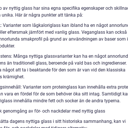
yp av nyttig glass har sina egna specifika egenskaper och skilln
 unika. Här är några punkter att tänka på:
: Varianter som lågkaloriglass kan ibland ha en något annorlu
ller eftersmak jämfört med vanlig glass. Veganglass kan också
nnorlunda smakprofil på grund av användningen av baser som i
odukter.
istens: Många nyttiga glassvarianter kan ha en något annorlun
ns än traditionell glass, beroende på vald bas och ingredienser.
a något att ta i beaktande för den som är van vid den klassiska
s krämighet.
gsinnehåll: Varianter som proteinglass kan innehålla extra prote
an vara en fördel för de som behöver öka sitt intag. Samtidigt k
riglass innehålla mindre fett och socker än de andra typerna.
sk genomgång av för- och nackdelar med nyttig glass
sätta dagens nyttiga glass i sitt historiska sammanhang, kan vi