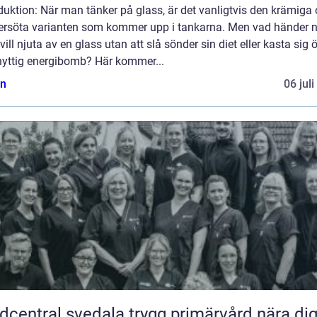
duktion: När man tänker på glass, är det vanligtvis den krämiga
ersöta varianten som kommer upp i tankarna. Men vad händer n
ill njuta av en glass utan att slå sönder sin diet eller kasta sig 
nyttig energibomb? Här kommer...
n
06 jul
Vårdcentral svedala trygg primärvård nära di