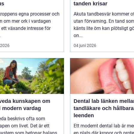
us
tanden krisar
 kroppens egna processer och
Akuta tandbesvär kommer o
n om mer ork i vardagen
utan förvarning. En tand so
 ett växande intresse för
känts lite öm kan plötsligt g
.
on...
i 2026
04 juni 2026
unskapen om
Dental lab länken mellan
 i modern vardag
tandläkare och hållbara
leenden
eda beskrivs ofta som
pen om livet. Det är ett
Ett modernt dental lab är me
system som betonar balans,
en plats där kronor och prot