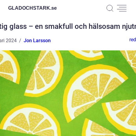
GLADOCHSTARK.
se
tig glass – en smakfull och hälsosam njut
red
ari 2024
Jon Larsson