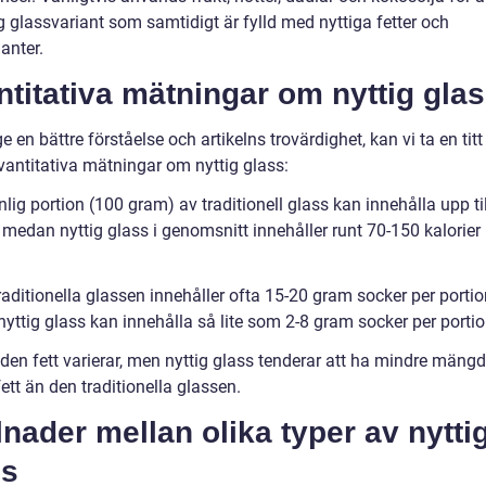
g glassvariant som samtidigt är fylld med nyttiga fetter och
anter.
titativa mätningar om nyttig gla
ge en bättre förståelse och artikelns trovärdighet, kan vi ta en titt
vantitativa mätningar om nyttig glass:
lig portion (100 gram) av traditionell glass kan innehålla upp ti
, medan nyttig glass i genomsnitt innehåller runt 70-150 kalorier
aditionella glassen innehåller ofta 15-20 gram socker per portio
yttig glass kan innehålla så lite som 2-8 gram socker per portio
en fett varierar, men nyttig glass tenderar att ha mindre mängd
ett än den traditionella glassen.
lnader mellan olika typer av nytti
ss