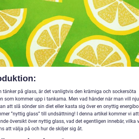
oduktion:
 tänker på glass, är det vanligtvis den krämiga och sockersöta
en som kommer upp i tankarna. Men vad händer när man vill nju
an att slå sönder sin diet eller kasta sig över en onyttig energi
er ”nyttig glass” till undsättning! I denna artikel kommer vi att
de översikt över nyttig glass, vad det egentligen innebär, vilka 
s att välja på och hur de skiljer sig åt.