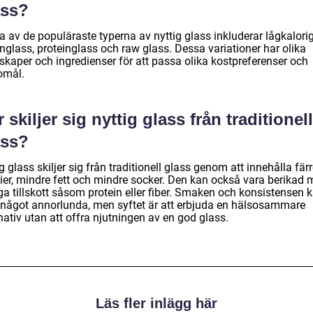
ass?
 av de populäraste typerna av nyttig glass inkluderar lågkalorig
nglass, proteinglass och raw glass. Dessa variationer har olika
skaper och ingredienser för att passa olika kostpreferenser och
omål.
 skiljer sig nyttig glass från traditionell
ass?
g glass skiljer sig från traditionell glass genom att innehålla fär
rier, mindre fett och mindre socker. Den kan också vara berikad
ga tillskott såsom protein eller fiber. Smaken och konsistensen 
 något annorlunda, men syftet är att erbjuda en hälsosammare
nativ utan att offra njutningen av en god glass.
Läs fler inlägg här