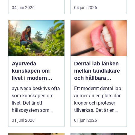
intresse för fotot...
kan plötsligt göra så
04 juni 2026
04 juni 2026
on...
Ayurveda
Dental lab länken
kunskapen om
mellan tandläkare
livet i modern
och hållbara
vardag
leenden
ayurveda beskrivs ofta
Ett modernt dental lab
som kunskapen om
är mer än en plats där
livet. Det är ett
kronor och proteser
hälsosystem som
tillverkas. Det är en
betonar balans, helhet
teknisk och ...
01 juni 2026
01 juni 2026
och...