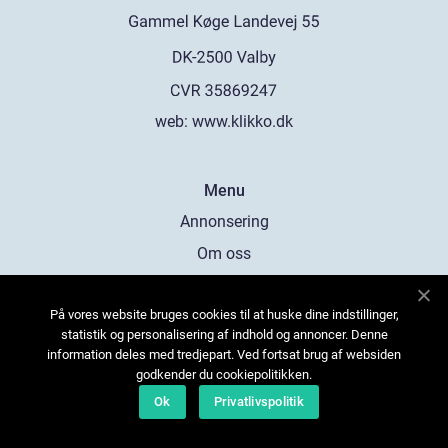
web:
www.klikko.dk
Menu
Annonsering
Om oss
Cookies
På vores website bruges cookies til at huske dine indstillinger,
Kontakta oss
statistik og personalisering af indhold og annoncer. Denne
Sitemap
information deles med tredjepart. Ved fortsat brug af websiden
godkender du cookiepolitikken.
Ok
Privatlivspolitik