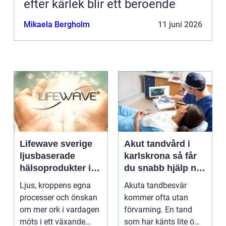
efter kärlek blir ett beroende
Mikaela Bergholm
11 juni 2026
Lifewave sverige
Akut tandvård i
ljusbaserade
karlskrona så får
hälsoprodukter i
du snabb hjälp när
fokus
tanden krisar
Ljus, kroppens egna
Akuta tandbesvär
processer och önskan
kommer ofta utan
om mer ork i vardagen
förvarning. En tand
möts i ett växande
som har känts lite öm