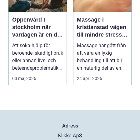
Öppenvård I
Massage i
stockholm när
kristianstad vägen
vardagen är en del
till mindre stress
av behandlingen
och mer energi i
Att söka hjälp för
Massage har gått från
vardagen
beroende, skadligt bruk
att vara en lyxig
eller annan livs- och
behandling till att bli
beteendeproblematik
en naturlig del av en
är ett stort st...
hållbar livsst...
03 maj 2026
24 april 2026
Adress