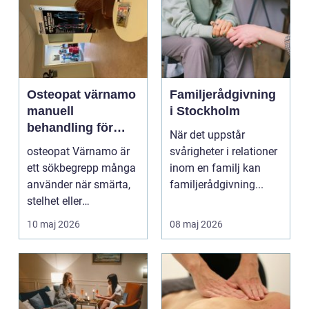
Osteopat värnamo
Familjerådgivning
manuell
i Stockholm
behandling för
När det uppstår
minskad smärta
osteopat Värnamo är
svårigheter i relationer
och Ökad rörlighet
ett sökbegrepp många
inom en familj kan
använder när smärta,
familjerådgivning...
stelhet eller
återkommande värk
10 maj 2026
08 maj 2026
börjar...