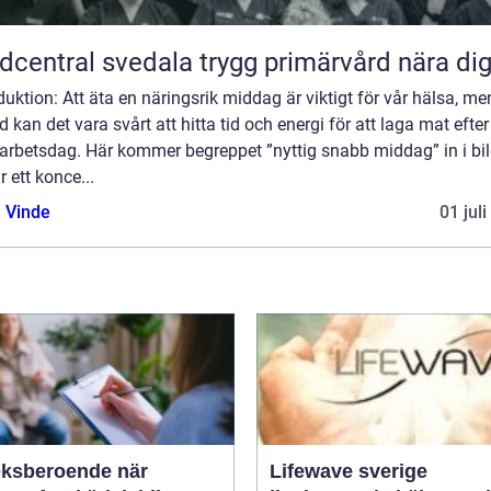
Vårdcentral svedala trygg primärvård nära di
duktion: Att äta en näringsrik middag är viktigt för vår hälsa, me
d kan det vara svårt att hitta tid och energi för att laga mat efter
 arbetsdag. Här kommer begreppet ”nyttig snabb middag” in i bi
r ett konce...
 Vinde
01 jul
ksberoende när
Lifewave sverige