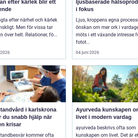
an efter kärlek blir ett
ljusbaserade hälsoprod
ende
i fokus
ngta efter närhet och kärlek
Ljus, kroppens egna process
skligt. Men för vissa tar
önskan om mer ork i vardag
n över helt. Relationer, fö...
möts i ett växande intresse f
fotot...
i 2026
04 juni 2026
tandvård i karlskrona
Ayurveda kunskapen om
r du snabb hjälp när
livet i modern vardag
n krisar
ayurveda beskrivs ofta som
 tandbesvär kommer ofta
kunskapen om livet. Det är e