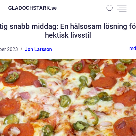
GLADOCHSTARK.
se
tig snabb middag: En hälsosam lösning fö
hektisk livsstil
red
ber 2023
Jon Larsson