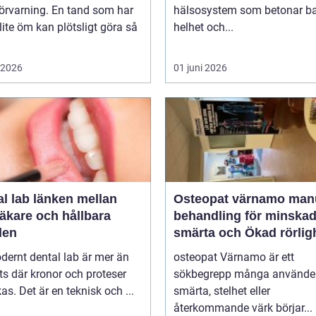
örvarning. En tand som har
hälsosystem som betonar ba
lite öm kan plötsligt göra så
helhet och...
i 2026
01 juni 2026
länken mellan
Osteopat värnamo manuell
äkare och hållbara
behandling för minska
den
smärta och Ökad rörlig
dernt dental lab är mer än
osteopat Värnamo är ett
ts där kronor och proteser
sökbegrepp många använder
rkas. Det är en teknisk och ...
smärta, stelhet eller
återkommande värk börjar...