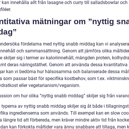
 kan innehålla allt från lasagne och curry till salladsbowlar och
filéer.
titativa mätningar om ”nyttig sn
dag”
 undersöka fördelarna med nyttig snabb middag kan vi analyser
innehåll och sammansättning. Genom att jämföra olika måltider
e skiljer sig i termer av kaloriinnehåll, mängden protein, kolhydr
samt deras näringstäthet. Genom att använda dessa kvantitativa
ar kan vi bedöma hur hälsosamma och balanserade dessa målt
ka som passar bäst för specifika kostbehov, som t.ex. viktminskn
ydratkost eller vegetarianism/veganism.
ussion om hur olika ”nyttig snabb middag” skiljer sig från varan
 typerna av nyttig snabb middag skiljer sig åt både i tillagnings
ifika ingredienserna som används. Till exempel kan en slow coo
a längre tid att förbereda, men kräver mindre aktiv tid från kocke
idan kan förkokta måltider vara ännu snabbare att tillaga, men 