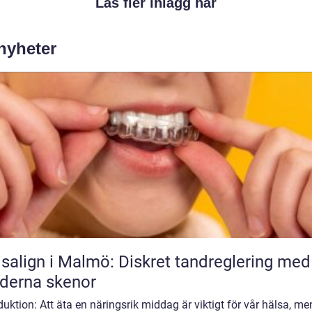
Läs fler inlägg här
 nyheter
isalign i Malmö: Diskret tandreglering med
derna skenor
duktion: Att äta en näringsrik middag är viktigt för vår hälsa, me