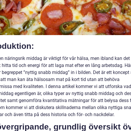
oduktion:
en näringsrik middag är viktigt för vår hälsa, men ibland kan det
t hitta tid och energi för att laga mat efter en lång arbetsdag. Hä
begreppet ”nyttig snabb middag” in i bilden. Det är ett koncep
 att man kan äta hälsosam mat på kort tid utan att behöva
issa med kvaliteten. I denna artikel kommer vi att utforska vad
iddag egentligen är, olika typer av nyttig snabb middag och de
itet samt genomföra kvantitativa mätningar för att belysa dess f
m kommer vi att diskutera skillnaderna mellan olika nyttiga sn
 och även titta på dess historia och för- och nackdelar.
vergripande, grundlig översikt ö