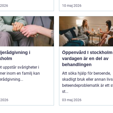
i 2026
10 maj 2026
jerådgivning i
Öppenvård I stockholm nä
kholm
vardagen är en del av
behandlingen
t uppstår svårigheter i
oner inom en familj kan
Att söka hjälp för beroende,
erådgivning...
skadligt bruk eller annan livs
beteendeproblematik är ett s
st...
 2026
03 maj 2026