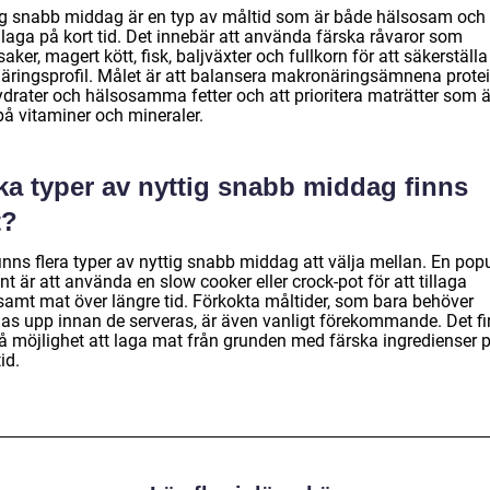
ig snabb middag är en typ av måltid som är både hälsosam och 
illaga på kort tid. Det innebär att använda färska råvaror som
aker, magert kött, fisk, baljväxter och fullkorn för att säkerställa
näringsprofil. Målet är att balansera makronäringsämnena protei
ydrater och hälsosamma fetter och att prioritera maträtter som ä
på vitaminer och mineraler.
ka typer av nyttig snabb middag finns
t?
inns flera typer av nyttig snabb middag att välja mellan. En pop
nt är att använda en slow cooker eller crock-pot för att tillaga
samt mat över längre tid. Förkokta måltider, som bara behöver
as upp innan de serveras, är även vanligt förekommande. Det f
å möjlighet att laga mat från grunden med färska ingredienser 
tid.