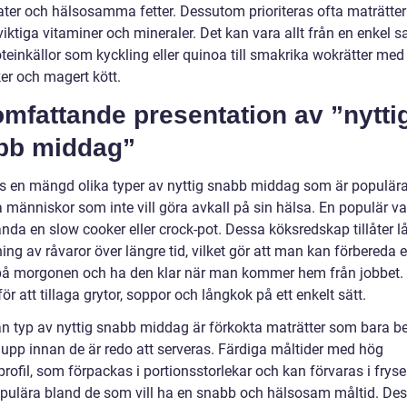
ater och hälsosamma fetter. Dessutom prioriteras ofta maträtte
viktiga vitaminer och mineraler. Det kan vara allt från en enkel s
teinkällor som kyckling eller quinoa till smakrika wokrätter med
er och magert kött.
mfattande presentation av ”nytti
bb middag”
ns en mängd olika typer av nyttig snabb middag som är populär
 människor som inte vill göra avkall på sin hälsa. En populär va
ända en slow cooker eller crock-pot. Dessa köksredskap tillåter
ng av råvaror över längre tid, vilket gör att man kan förbereda 
på morgonen och ha den klar när man kommer hem från jobbet. 
för att tillaga grytor, soppor och långkok på ett enkelt sätt.
n typ av nyttig snabb middag är förkokta maträtter som bara b
upp innan de är redo att serveras. Färdiga måltider med hög
rofil, som förpackas i portionsstorlekar och kan förvaras i fryse
pulära bland de som vill ha en snabb och hälsosam måltid. De