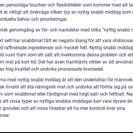
en personliga touchen och flexibiliteten som kommer med att l
et är viktigt att överväga vilken typ av nyttig snabb middag som
viduella behov och prioriteringar.
orisk genomgång av för- och nackdelar med olika ”nyttig snabb
skt sett har snabbmat fått en negativ klang för att vara ohälsos
ed raffinerade ingredienser och mycket fett. Nyttig snabb middag
tid vuxit fram som ett sätt att överkomma dessa problem och er
m mat på kort tid. Det har även framhävts vikten av att använd
 av hög kvalitet och undvika processade livsmedel.
rna med nyttig snabb middag är att den underlättar för männis
sk livsstil att äta näringsrik mat och undvika att förlita sig på 
tiv som snabbmat eller färdigmat med högt salt- och fetthalt. Na
a att vissa typer av nyttiga snabba middagar kan vara dyrare än 
 grunden och att vissa föredrar att ha mer kontroll över sina
nser.