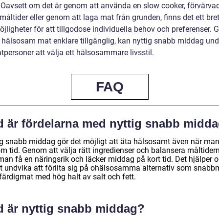
d. Oavsett om det är genom att använda en slow cooker, förvärva
måltider eller genom att laga mat från grunden, finns det ett bre
jligheter för att tillgodose individuella behov och preferenser.
a hälsosam mat enklare tillgänglig, kan nyttig snabb middag und
atpersoner att välja ett hälsosammare livsstil.
FAQ
d är fördelarna med nyttig snabb midd
ig snabb middag gör det möjligt att äta hälsosamt även när man
om tid. Genom att välja rätt ingredienser och balansera måltider
man få en näringsrik och läcker middag på kort tid. Det hjälper 
 att undvika att förlita sig på ohälsosamma alternativ som snabb
 färdigmat med hög halt av salt och fett.
d är nyttig snabb middag?