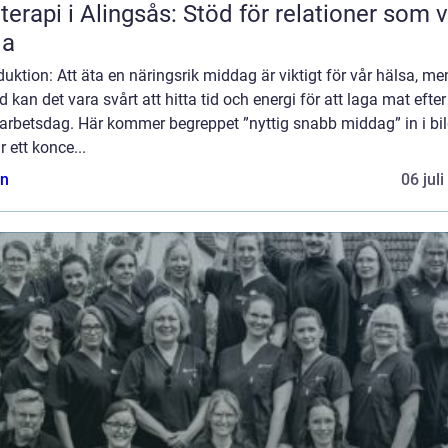
terapi i Alingsås: Stöd för relationer som vi
la
duktion: Att äta en näringsrik middag är viktigt för vår hälsa, me
d kan det vara svårt att hitta tid och energi för att laga mat efter
 arbetsdag. Här kommer begreppet ”nyttig snabb middag” in i bi
r ett konce...
n
06 jul