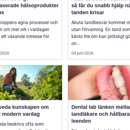
baserade hälsoprodukter
så får du snabb hjälp n
us
tanden krisar
 kroppens egna processer och
Akuta tandbesvär kommer o
n om mer ork i vardagen
utan förvarning. En tand so
 ett växande intresse för
känts lite öm kan plötsligt g
.
on...
i 2026
04 juni 2026
unskapen om
Dental lab länken mellan
 i modern vardag
tandläkare och hållbara
leenden
eda beskrivs ofta som