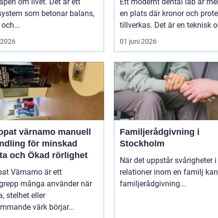
pen om livet. Det är ett
Ett modernt dental lab är me
system som betonar balans,
en plats där kronor och prot
 och...
tillverkas. Det är en teknisk o
i 2026
01 juni 2026
at värnamo manuell
Familjerådgivning i
ndling för minskad
Stockholm
ta och Ökad rörlighet
När det uppstår svårigheter i
pat Värnamo är ett
relationer inom en familj kan
grepp många använder när
familjerådgivning...
, stelhet eller
mmande värk börjar...