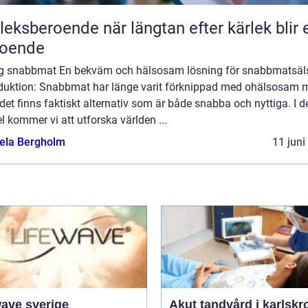
roende när längtan efter kärlek blir ett
roende
ig snabbmat En bekväm och hälsosam lösning för snabbmatsäl
oduktion: Snabbmat har länge varit förknippad med ohälsosam m
et finns faktiskt alternativ som är både snabba och nyttiga. I 
el kommer vi att utforska världen ...
ela Bergholm
11 juni
wave sverige
Akut tandvård i karlskr