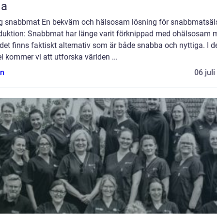
la
ig snabbmat En bekväm och hälsosam lösning för snabbmatsäl
oduktion: Snabbmat har länge varit förknippad med ohälsosam m
et finns faktiskt alternativ som är både snabba och nyttiga. I 
el kommer vi att utforska världen ...
n
06 jul