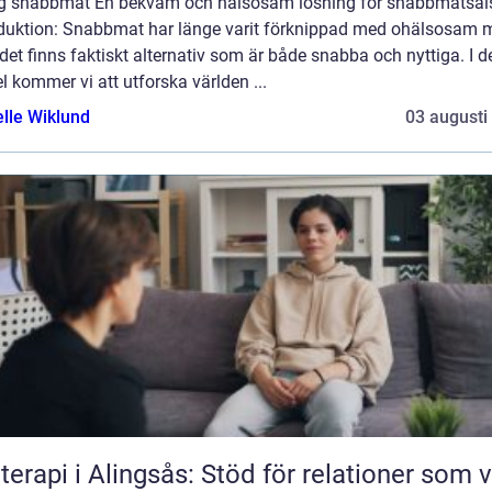
ig snabbmat En bekväm och hälsosam lösning för snabbmatsäl
oduktion: Snabbmat har länge varit förknippad med ohälsosam m
et finns faktiskt alternativ som är både snabba och nyttiga. I 
el kommer vi att utforska världen ...
elle Wiklund
03 augusti
terapi i Alingsås: Stöd för relationer som vi