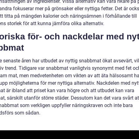
ättningen av ingredienser. Vissa alternativ kan vara rikare på p
ndra fokuserar mer på grönsaker eller nyttiga fetter. Det är ock
att titta på mängden kalorier och näringsämnen i förhållande till
ns storlek för att kunna jämföra olika alternativ.
oriska för- och nackdelar med nyt
bbmat
e senaste åren har utbudet av nyttig snabbmat ökat avsevärt, vil
tiv trend. Tidigare var snabbmat vanligtvis synonymt med fet oc
am mat, men medvetenheten om vikten av att äta hälsosamt ha
upp möjligheterna för mer nyttiga alternativ. Nackdelen med nyt
t är ibland att priset kan vara högre och att utbudet kan vara
t, särskilt utanför större städer. Dessutom kan det vara svårt at
snabbmat som verkligen uppfyller näringskraven och inte bara
dsförs som sådan.