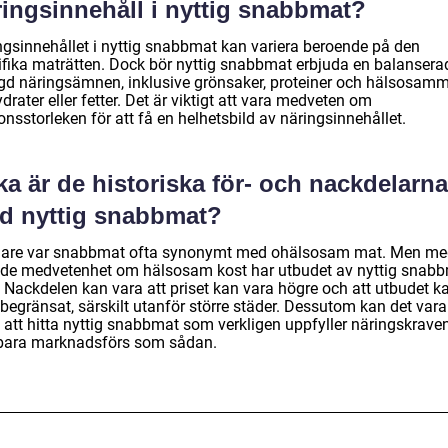
ringsinnehåll i nyttig snabbmat?
ngsinnehållet i nyttig snabbmat kan variera beroende på den
ifika maträtten. Dock bör nyttig snabbmat erbjuda en balansera
d näringsämnen, inklusive grönsaker, proteiner och hälsosam
drater eller fetter. Det är viktigt att vara medveten om
onsstorleken för att få en helhetsbild av näringsinnehållet.
ka är de historiska för- och nackdelarna
d nyttig snabbmat?
gare var snabbmat ofta synonymt med ohälsosam mat. Men m
de medvetenhet om hälsosam kost har utbudet av nyttig snab
. Nackdelen kan vara att priset kan vara högre och att utbudet k
begränsat, särskilt utanför större städer. Dessutom kan det vara
t att hitta nyttig snabbmat som verkligen uppfyller näringskrave
 bara marknadsförs som sådan.