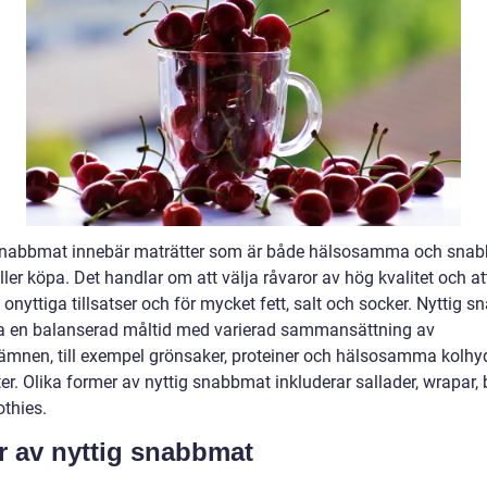
snabbmat innebär maträtter som är både hälsosamma och snab
eller köpa. Det handlar om att välja råvaror av hög kvalitet och at
onyttiga tillsatser och för mycket fett, salt och socker. Nyttig 
a en balanserad måltid med varierad sammansättning av
ämnen, till exempel grönsaker, proteiner och hälsosamma kolhy
tter. Olika former av nyttig snabbmat inkluderar sallader, wrapar,
thies.
r av nyttig snabbmat