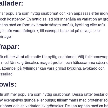
allader:
r är populära som nyttig snabbmat och kan anpassas efter indiv
och kostbehov. En nyttig sallad bör innehålla en variation av gr
mans med en form av protein såsom tonfisk, kyckling eller tofu.
en bör vara näringsrik, till exempel baserad på olivolja eller
inäger.
rapar:
är ett bekvämt alternativ för nyttig snabbmat. Välj fullkornswra
m med färska grönsaker, magert protein och hälsosamma såser e
. Exempel på fyllningar kan vara grillad kyckling, avokado och
ssallad.
owls:
lir allt mer populära som nyttig snabbmat. Dessa rätter består o
av exempelvis quinoa eller bulgur, tillsammans med proteiner s
ler bönor och en variation av grönsaker. De kan toppas med en 