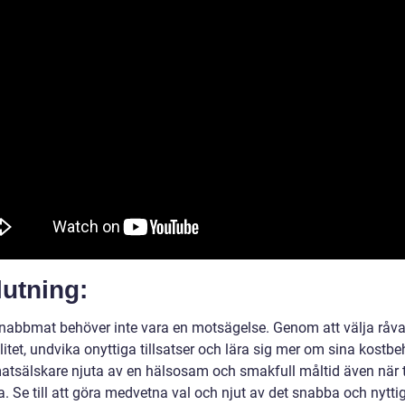
utning:
snabbmat behöver inte vara en motsägelse. Genom att välja råva
itet, undvika onyttiga tillsatser och lära sig mer om sina kostbe
tsälskare njuta av en hälsosam och smakfull måltid även när t
a. Se till att göra medvetna val och njut av det snabba och nytti