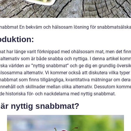
snabbmat En bekväm och hälsosam lösning för snabbmatsälska
oduktion:
t har länge varit förknippad med ohälsosam mat, men det fin
t alternativ som är både snabba och nyttiga. I denna artikel kom
rska världen av ”nyttig snabbmat” och ge dig en grundlig översik
älsosamma alternativ. Vi kommer också att diskutera vilka typer
snabbmat som finns tillgängliga, kvantitativa mätningar om dera
innehåll och skillnader mellan olika alternativ. Dessutom kommer
å de historiska för- och nackdelarna med nyttig snabbmat.
 är nyttig snabbmat?