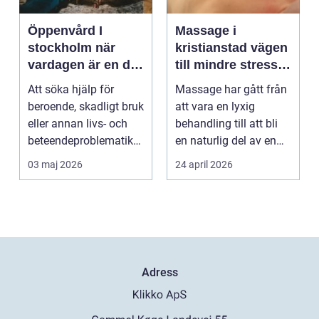
Öppenvård I
Massage i
stockholm när
kristianstad vägen
vardagen är en del
till mindre stress
av behandlingen
och mer energi i
Att söka hjälp för
Massage har gått från
vardagen
beroende, skadligt bruk
att vara en lyxig
eller annan livs- och
behandling till att bli
beteendeproblematik
en naturlig del av en
är ett stort st...
hållbar livsst...
03 maj 2026
24 april 2026
Adress