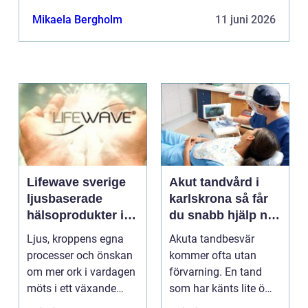
Mikaela Bergholm
11 juni 2026
Lifewave sverige
Akut tandvård i
ljusbaserade
karlskrona så får
hälsoprodukter i
du snabb hjälp när
fokus
tanden krisar
Ljus, kroppens egna
Akuta tandbesvär
processer och önskan
kommer ofta utan
om mer ork i vardagen
förvarning. En tand
möts i ett växande
som har känts lite öm
intresse för fotot...
kan plötsligt göra så