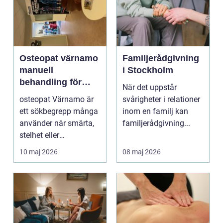
Osteopat värnamo
Familjerådgivning
manuell
i Stockholm
behandling för
När det uppstår
minskad smärta
osteopat Värnamo är
svårigheter i relationer
och Ökad rörlighet
ett sökbegrepp många
inom en familj kan
använder när smärta,
familjerådgivning...
stelhet eller
återkommande värk
10 maj 2026
08 maj 2026
börjar...