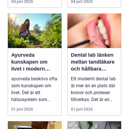
04 juni 2026
04 juni 2026
on...
Ayurveda
Dental lab länken
kunskapen om
mellan tandläkare
livet i modern
och hållbara
vardag
leenden
ayurveda beskrivs ofta
Ett modernt dental lab
som kunskapen om
är mer än en plats där
livet. Det är ett
kronor och proteser
hälsosystem som
tillverkas. Det är en
betonar balans, helhet
teknisk och ...
01 juni 2026
01 juni 2026
och...