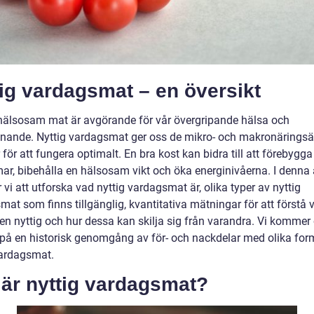
ig vardagsmat – en översikt
 hälsosam mat är avgörande för vår övergripande hälsa och
nnande. Nyttig vardagsmat ger oss de mikro- och makronärings
för att fungera optimalt. En bra kost kan bidra till att förebygga
ar, bibehålla en hälsosam vikt och öka energinivåerna. I denna a
i att utforska vad nyttig vardagsmat är, olika typer av nyttig
mat som finns tillgänglig, kvantitativa mätningar för att förstå
en nyttig och hur dessa kan skilja sig från varandra. Vi kommer
ta på en historisk genomgång av för- och nackdelar med olika for
vardagsmat.
 är nyttig vardagsmat?