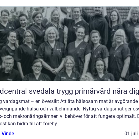
Vårdcentral svedala trygg primärvård nära di
ig vardagsmat – en översikt Att äta hälsosam mat är avgörande 
övergripande hälsa och välbefinnande. Nyttig vardagsmat ger os
o- och makronäringsämnen vi behöver för att fungera optimalt. 
ost kan bidra till att föreby...
 Vinde
01 jul