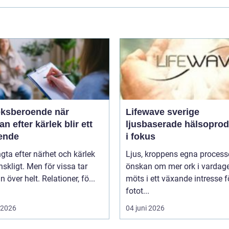
ksberoende när
Lifewave sverige
an efter kärlek blir ett
ljusbaserade hälsoprod
ende
i fokus
ngta efter närhet och kärlek
Ljus, kroppens egna process
skligt. Men för vissa tar
önskan om mer ork i vardag
n över helt. Relationer, fö...
möts i ett växande intresse f
fotot...
i 2026
04 juni 2026