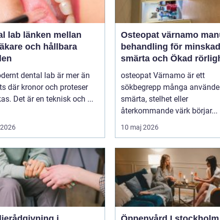
länken mellan
Osteopat värnamo manuell
äkare och hållbara
behandling för minska
den
smärta och Ökad rörlig
dernt dental lab är mer än
osteopat Värnamo är ett
ts där kronor och proteser
sökbegrepp många använder
rkas. Det är en teknisk och ...
smärta, stelhet eller
återkommande värk börjar...
i 2026
10 maj 2026
jerådgivning i
Öppenvård I stockholm nä