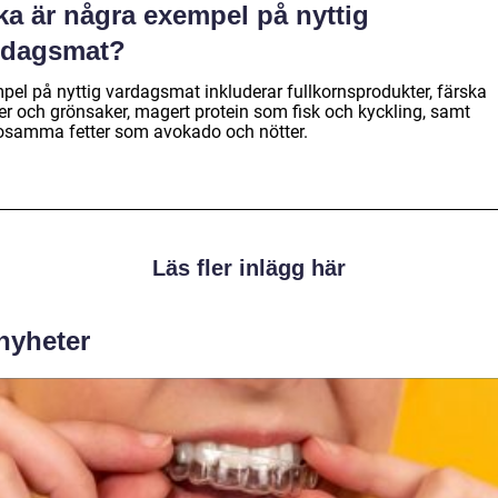
ka är några exempel på nyttig
rdagsmat?
pel på nyttig vardagsmat inkluderar fullkornsprodukter, färska
ter och grönsaker, magert protein som fisk och kyckling, samt
osamma fetter som avokado och nötter.
Läs fler inlägg här
 nyheter