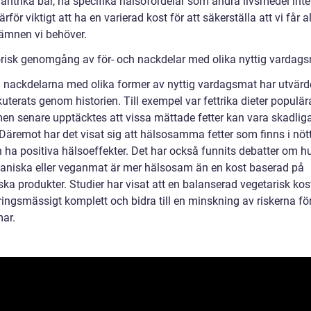
antrika bär, ha specifika hälsofördelar som andra livsmedel inte
ärför viktigt att ha en varierad kost för att säkerställa att vi får a
ämnen vi behöver.
orisk genomgång av för- och nackdelar med olika nyttig vardag
h nackdelarna med olika former av nyttig vardagsmat har utvärd
uterats genom historien. Till exempel var fettrika dieter populä
men senare upptäcktes att vissa mättade fetter kan vara skadliga
 Däremot har det visat sig att hälsosamma fetter som finns i nöt
n ha positiva hälsoeffekter. Det har också funnits debatter om h
ianiska eller veganmat är mer hälsosam än en kost baserad på
ka produkter. Studier har visat att en balanserad vegetarisk kos
ringsmässigt komplett och bidra till en minskning av riskerna fö
ar.