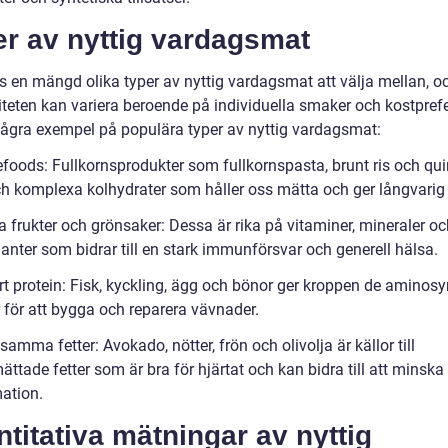
er av nyttig vardagsmat
ns en mängd olika typer av nyttig vardagsmat att välja mellan, o
iteten kan variera beroende på individuella smaker och kostprefe
några exempel på populära typer av nyttig vardagsmat:
foods: Fullkornsprodukter som fullkornspasta, brunt ris och qu
och komplexa kolhydrater som håller oss mätta och ger långvarig 
 frukter och grönsaker: Dessa är rika på vitaminer, mineraler oc
anter som bidrar till en stark immunförsvar och generell hälsa.
t protein: Fisk, kyckling, ägg och bönor ger kroppen de aminosy
 för att bygga och reparera vävnader.
amma fetter: Avokado, nötter, frön och olivolja är källor till
ttade fetter som är bra för hjärtat och kan bidra till att minska
ation.
titativa mätningar av nyttig