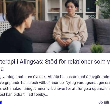
terapi i Alingsås: Stöd för relationer som vi
la
ig vardagsmat – en översikt Att äta hälsosam mat är avgörande 
övergripande hälsa och välbefinnande. Nyttig vardagsmat ger os
o- och makronäringsämnen vi behöver för att fungera optimalt. 
ost kan bidra till att föreby...
n
06 jul