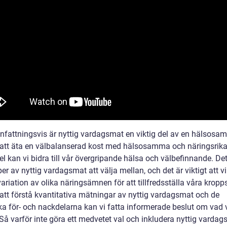
attningsvis är nyttig vardagsmat en viktig del av en hälsosam l
tt äta en välbalanserad kost med hälsosamma och näringsrik
l kan vi bidra till vår övergripande hälsa och välbefinnande. Det
per av nyttig vardagsmat att välja mellan, och det är viktigt att vi 
ariation av olika näringsämnen för att tillfredsställa våra kropp
tt förstå kvantitativa mätningar av nyttig vardagsmat och de
ka för- och nackdelarna kan vi fatta informerade beslut om vad v
 Så varför inte göra ett medvetet val och inkludera nyttig vardag