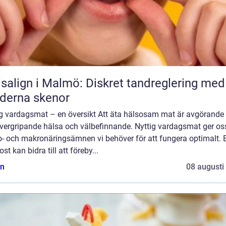
isalign i Malmö: Diskret tandreglering med
derna skenor
ig vardagsmat – en översikt Att äta hälsosam mat är avgörande 
övergripande hälsa och välbefinnande. Nyttig vardagsmat ger os
o- och makronäringsämnen vi behöver för att fungera optimalt. 
ost kan bidra till att föreby...
n
08 augusti