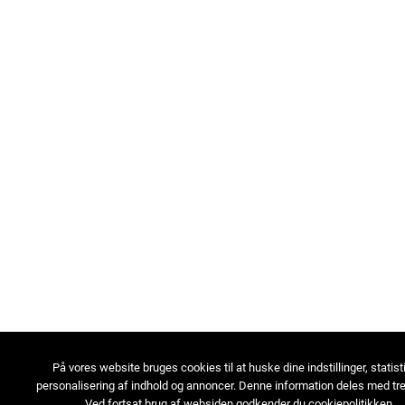
På vores website bruges cookies til at huske dine indstillinger, statist
personalisering af indhold og annoncer. Denne information deles med tre
Ved fortsat brug af websiden godkender du cookiepolitikken.