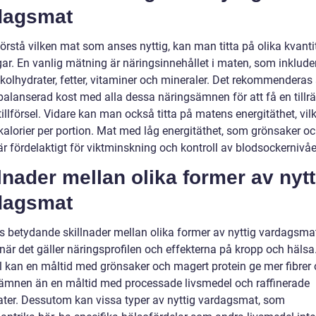
dagsmat
förstå vilken mat som anses nyttig, kan man titta på olika kvanti
ar. En vanlig mätning är näringsinnehållet i maten, som inklude
 kolhydrater, fetter, vitaminer och mineraler. Det rekommenderas a
balanserad kost med alla dessa näringsämnen för att få en tillrä
illförsel. Vidare kan man också titta på matens energitäthet, vilk
 kalorier per portion. Mat med låg energitäthet, som grönsaker o
 är fördelaktigt för viktminskning och kontroll av blodsockernivå
lnader mellan olika former av nytt
dagsmat
ns betydande skillnader mellan olika former av nyttig vardagsmat
 när det gäller näringsprofilen och effekterna på kropp och hälsa.
 kan en måltid med grönsaker och magert protein ge mer fibrer
ämnen än en måltid med processade livsmedel och raffinerade
ater. Dessutom kan vissa typer av nyttig vardagsmat, som