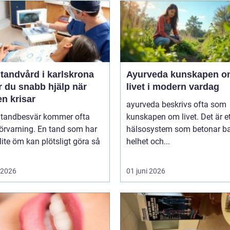
tandvård i karlskrona
Ayurveda kunskapen om
r du snabb hjälp när
livet i modern vardag
n krisar
ayurveda beskrivs ofta som
 tandbesvär kommer ofta
kunskapen om livet. Det är e
örvarning. En tand som har
hälsosystem som betonar ba
lite öm kan plötsligt göra så
helhet och...
i 2026
01 juni 2026