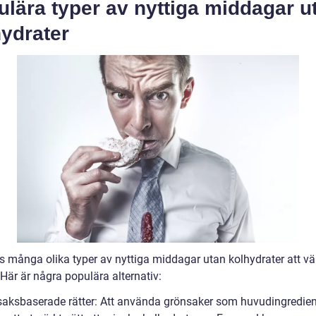
lära typer av nyttiga middagar u
ydrater
ns många olika typer av nyttiga middagar utan kolhydrater att vä
Här är några populära alternativ:
saksbaserade rätter: Att använda grönsaker som huvudingredien