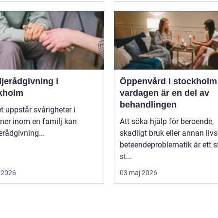
jerådgivning i
Öppenvård I stockholm nä
kholm
vardagen är en del av
behandlingen
t uppstår svårigheter i
oner inom en familj kan
Att söka hjälp för beroende,
erådgivning...
skadligt bruk eller annan livs
beteendeproblematik är ett s
st...
 2026
03 maj 2026