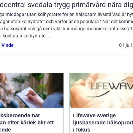
Vårdcentral svedala trygg primärvård nära di
ga middagar utan kolhydrater för en hälsosam livsstil Vad är ny
gar utan kolhydrater och varför är de populära? När det kommer
ta hälsosamt och gå ner i vikt, har många människor intresserat
n kost utan kolhydrater. ...
 Vinde
01 jul
ksberoende när
Lifewave sverige
an efter kärlek blir ett
ljusbaserade hälsoprod
ende
i fokus