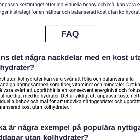
 anpassa kostintaget efter individuella behov och mål kan vara 
gsrik strategi för en hållbar och balanserad kost utan kolhydrat
FAQ
nns det några nackdelar med en kost ut
lhydrater?
st utan kolhydrater kan vara svår att följa och balansera alla
ändiga näringsämnen som fiber, vitaminer och mineraler. Det k
å vara svårt att upprätthålla en konsekvent energinivå och foku
tillräckligt med kolhydrater. Det är viktigt att anpassa kosten eft
iduella behov och mål för att undvika näringsbrister och upprätt
alanserad kost utan kolhydrater.
ka är några exempel på populära nyttig
ddagar utan kolhydrater?