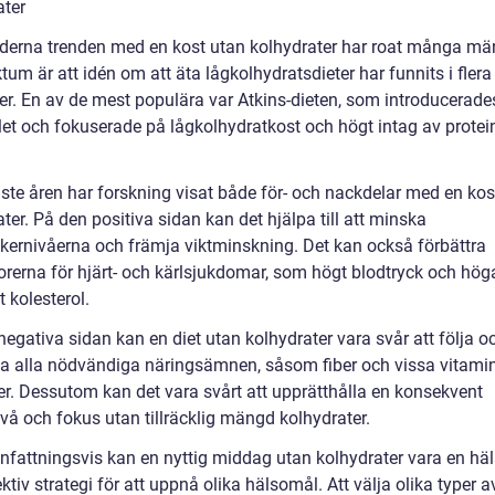
ater
erna trenden med en kost utan kolhydrater har roat många män
um är att idén om att äta lågkolhydratsdieter har funnits i flera
er. En av de mest populära var Atkins-dieten, som introducerade
let och fokuserade på lågkolhydratkost och högt intag av protei
ste åren har forskning visat både för- och nackdelar med en kos
ter. På den positiva sidan kan det hjälpa till att minska
kernivåerna och främja viktminskning. Det kan också förbättra
torerna för hjärt- och kärlsjukdomar, som högt blodtryck och hög
t kolesterol.
egativa sidan kan en diet utan kolhydrater vara svår att följa o
la alla nödvändiga näringsämnen, såsom fiber och vissa vitami
er. Dessutom kan det vara svårt att upprätthålla en konsekvent
vå och fokus utan tillräcklig mängd kolhydrater.
attningsvis kan en nyttig middag utan kolhydrater vara en h
ktiv strategi för att uppnå olika hälsomål. Att välja olika typer av