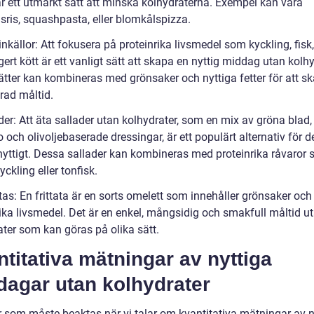
är ett utmärkt sätt att minska kolhydraterna. Exempel kan vara
sris, squashpasta, eller blomkålspizza.
inkällor: Att fokusera på proteinrika livsmedel som kyckling, fisk
rt kött är ett vanligt sätt att skapa en nyttig middag utan kolhy
ätter kan kombineras med grönsaker och nyttiga fetter för att s
rad måltid.
der: Att äta sallader utan kolhydrater, som en mix av gröna blad, 
och olivoljebaserade dressingar, är ett populärt alternativ för 
a nyttigt. Dessa sallader kan kombineras med proteinrika råvaror
kyckling eller tonfisk.
atas: En frittata är en sorts omelett som innehåller grönsaker och
rika livsmedel. Det är en enkel, mångsidig och smakfull måltid u
ater som kan göras på olika sätt.
titativa mätningar av nyttiga
dagar utan kolhydrater
r som måste beaktas när vi talar om kvantitativa mätningar av n