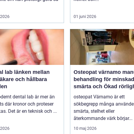
i 2026
01 juni 2026
länken mellan
Osteopat värnamo manuell
äkare och hållbara
behandling för minska
den
smärta och Ökad rörlig
dernt dental lab är mer än
osteopat Värnamo är ett
ts där kronor och proteser
sökbegrepp många använder
rkas. Det är en teknisk och ...
smärta, stelhet eller
återkommande värk börjar...
i 2026
10 maj 2026