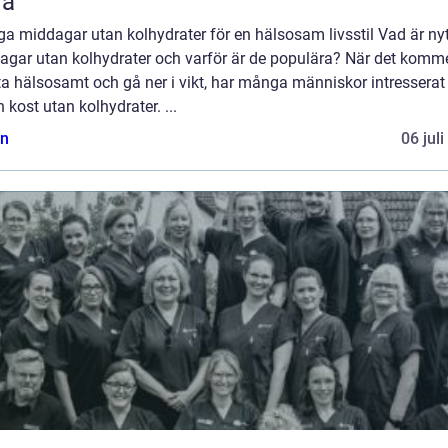
la
ga middagar utan kolhydrater för en hälsosam livsstil Vad är ny
gar utan kolhydrater och varför är de populära? När det kommer
ta hälsosamt och gå ner i vikt, har många människor intresserat
n kost utan kolhydrater. ...
n
06 jul