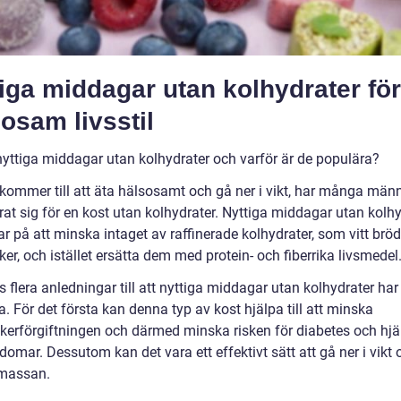
iga middagar utan kolhydrater fö
osam livsstil
nyttiga middagar utan kolhydrater och varför är de populära?
 kommer till att äta hälsosamt och gå ner i vikt, har många män
rat sig för en kost utan kolhydrater. Nyttiga middagar utan kolh
r på att minska intaget av raffinerade kolhydrater, som vitt bröd
er, och istället ersätta dem med protein- och fiberrika livsmedel
s flera anledningar till att nyttiga middagar utan kolhydrater har 
. För det första kan denna typ av kost hjälpa till att minska
kerförgiftningen och därmed minska risken för diabetes och hjär
domar. Dessutom kan det vara ett effektivt sätt att gå ner i vikt
massan.