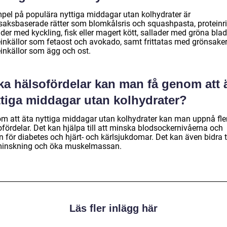
pel på populära nyttiga middagar utan kolhydrater är
saksbaserade rätter som blomkålsris och squashpasta, proteinr
der med kyckling, fisk eller magert kött, sallader med gröna bla
einkällor som fetaost och avokado, samt frittatas med grönsake
einkällor som ägg och ost.
ka hälsofördelar kan man få genom att 
ttiga middagar utan kolhydrater?
m att äta nyttiga middagar utan kolhydrater kan man uppnå fle
fördelar. Det kan hjälpa till att minska blodsockernivåerna och
n för diabetes och hjärt- och kärlsjukdomar. Det kan även bidra ti
minskning och öka muskelmassan.
Läs fler inlägg här