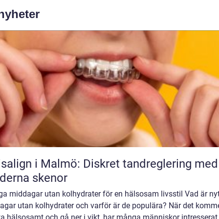
 nyheter
isalign i Malmö: Diskret tandreglering med
derna skenor
ga middagar utan kolhydrater för en hälsosam livsstil Vad är ny
gar utan kolhydrater och varför är de populära? När det kommer
ta hälsosamt och gå ner i vikt, har många människor intresserat