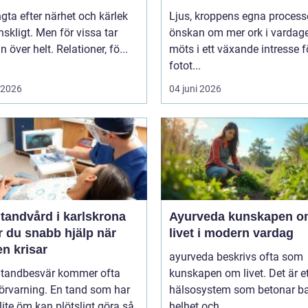
ngta efter närhet och kärlek
Ljus, kroppens egna process
skligt. Men för vissa tar
önskan om mer ork i vardag
n över helt. Relationer, fö...
möts i ett växande intresse f
fotot...
i 2026
04 juni 2026
tandvård i karlskrona
Ayurveda kunskapen om
r du snabb hjälp när
livet i modern vardag
n krisar
ayurveda beskrivs ofta som
 tandbesvär kommer ofta
kunskapen om livet. Det är e
örvarning. En tand som har
hälsosystem som betonar ba
lite öm kan plötsligt göra så
helhet och...