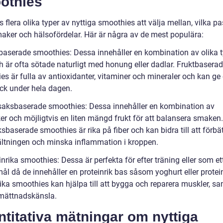
othies
s flera olika typer av nyttiga smoothies att välja mellan, vilka p
maker och hälsofördelar. Här är några av de mest populära:
tbaserade smoothies: Dessa innehåller en kombination av olika t
ch är ofta sötade naturligt med honung eller dadlar. Fruktbasera
es är fulla av antioxidanter, vitaminer och mineraler och kan ge
ick under hela dagen.
saksbaserade smoothies: Dessa innehåller en kombination av
er och möjligtvis en liten mängd frukt för att balansera smaken.
baserade smoothies är rika på fiber och kan bidra till att förbä
tningen och minska inflammation i kroppen.
inrika smoothies: Dessa är perfekta för efter träning eller som et
ål då de innehåller en proteinrik bas såsom yoghurt eller protei
ika smoothies kan hjälpa till att bygga och reparera muskler, sa
mättnadskänsla.
titativa mätningar om nyttiga