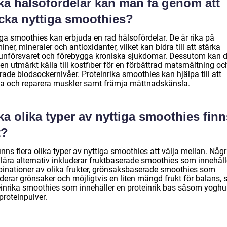
lka hälsofördelar kan man få genom att
icka nyttiga smoothies?
iga smoothies kan erbjuda en rad hälsofördelar. De är rika på
iner, mineraler och antioxidanter, vilket kan bidra till att stärka
nförsvaret och förebygga kroniska sjukdomar. Dessutom kan 
en utmärkt källa till kostfiber för en förbättrad matsmältning oc
rade blodsockernivåer. Proteinrika smoothies kan hjälpa till att
a och reparera muskler samt främja mättnadskänsla.
ka olika typer av nyttiga smoothies finn
t?
inns flera olika typer av nyttiga smoothies att välja mellan. Någ
lära alternativ inkluderar fruktbaserade smoothies som innehåll
inationer av olika frukter, grönsaksbaserade smoothies som
uderar grönsaker och möjligtvis en liten mängd frukt för balans,
einrika smoothies som innehåller en proteinrik bas såsom yoghu
 proteinpulver.