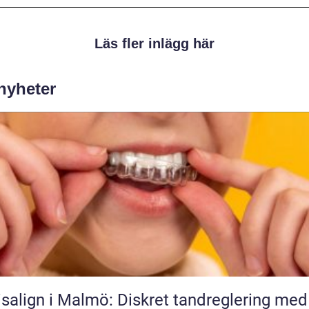
Läs fler inlägg här
 nyheter
isalign i Malmö: Diskret tandreglering med