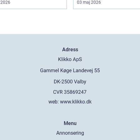
 2026
03 maj 2026
Adress
web:
www.klikko.dk
Menu
Annonsering