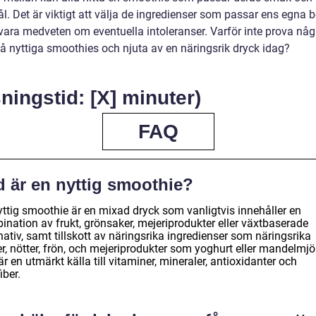
l. Det är viktigt att välja de ingredienser som passar ens egna 
 vara medveten om eventuella intoleranser. Varför inte prova någ
på nyttiga smoothies och njuta av en näringsrik dryck idag?
ningstid: [X] minuter)
FAQ
d är en nyttig smoothie?
yttig smoothie är en mixad dryck som vanligtvis innehåller en
ination av frukt, grönsaker, mejeriprodukter eller växtbaserade
nativ, samt tillskott av näringsrika ingredienser som näringsrika
r, nötter, frön, och mejeriprodukter som yoghurt eller mandelmjö
r en utmärkt källa till vitaminer, mineraler, antioxidanter och
iber.