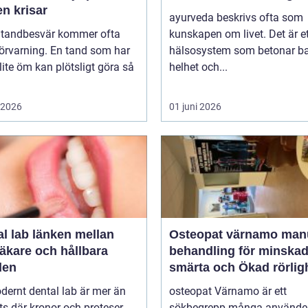
n krisar
ayurveda beskrivs ofta som
 tandbesvär kommer ofta
kunskapen om livet. Det är e
örvarning. En tand som har
hälsosystem som betonar ba
lite öm kan plötsligt göra så
helhet och...
i 2026
01 juni 2026
länken mellan
Osteopat värnamo manuell
äkare och hållbara
behandling för minska
den
smärta och Ökad rörlig
dernt dental lab är mer än
osteopat Värnamo är ett
ts där kronor och proteser
sökbegrepp många använder