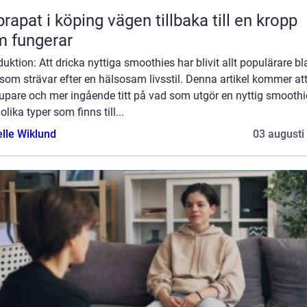
 i köping vägen tillbaka till en kropp
 fungerar
duktion: Att dricka nyttiga smoothies har blivit allt populärare b
om strävar efter en hälsosam livsstil. Denna artikel kommer at
upare och mer ingående titt på vad som utgör en nyttig smoothi
 olika typer som finns till...
elle Wiklund
03 augusti