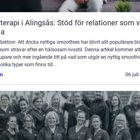
terapi i Alingsås: Stöd för relationer som vi
la
duktion: Att dricka nyttiga smoothies har blivit allt populärare b
om strävar efter en hälsosam livsstil. Denna artikel kommer at
upare och mer ingående titt på vad som utgör en nyttig smoothi
 olika typer som finns till...
n
06 jul