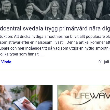
Vårdcentral svedala trygg primärvård nära di
duktion: Att dricka nyttiga smoothies har blivit allt populärare b
om strävar efter en hälsosam livsstil. Denna artikel kommer at
upare och mer ingående titt på vad som utgör en nyttig smoothi
 olika typer som finns till...
 Vinde
01 jul