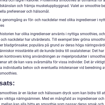
rrika och lägre i kalorier. Proteinrika smoothies är utmärkta för 
skänslan och främja muskeluppbyggnad. Valet av smoothie be
uella preferenser och hälsomål.
sk genomgång av för- och nackdelar med olika ingredienser i nyt
ies
istorien har olika ingredienser använts i nyttiga smoothies, oc
r och nackdelar har utvärderats. Till exempel blev gröna smooth
ler bladgrönsaker, populära på grund av deras höga näringsvär
nniskor misstänkte att de kunde bidra till oxalatstenar. Det har
 en kontrovers kring användningen av mejeriprodukter i smoothie
nar att de kan vara svårsmälta för vissa individer. Det är viktigt
a individuella behov och eventuella intoleranser vid beredning a
 smoothies.
sats:
 smoothies är en läcker och hälsosam dryck som kan bidra till at
 av viktiga näringsämnen. Med en mångfald av ingredienser oc
ja mellan kan alla hitta en smoothie som passar deras smak och