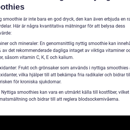
othies
ig smoothie är inte bara en god dryck, den kan även erbjuda en r
delar. Här är några kvantitativa mätningar för att belysa dess
värde:
miner och mineraler: En genomsnittlig nyttig smoothie kan inneh
0% av det rekommenderade dagliga intaget av viktiga vitaminer o
er, såsom vitamin C, K, E och kalium.
oxidanter: Frukt och grönsaker som används i nyttiga smoothies ä
xidanter, vilka hjälper till att bekämpa fria radikaler och bidrar til
risken för kroniska sjukdomar.
: Nyttiga smoothies kan vara en utmärkt källa till kostfiber, vilket
atsmältning och bidrar till att reglera blodsockernivåerna.