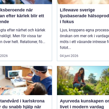
ksberoende när
Lifewave sverige
an efter kärlek blir ett
ljusbaserade hälsoprod
ende
i fokus
ngta efter närhet och kärlek
Ljus, kroppens egna process
skligt. Men för vissa tar
önskan om mer ork i vardag
n över helt. Relationer, fö...
möts i ett växande intresse f
fotot...
i 2026
04 juni 2026
tandvård i karlskrona
Ayurveda kunskapen om
r du snabb hjälp när
livet i modern vardag