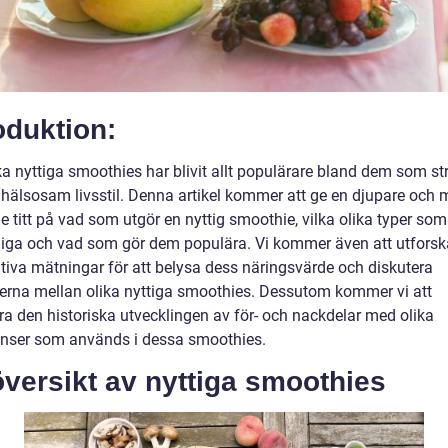
oduktion:
ka nyttiga smoothies har blivit allt populärare bland dem som st
n hälsosam livsstil. Denna artikel kommer att ge en djupare och 
 titt på vad som utgör en nyttig smoothie, vilka olika typer som
gliga och vad som gör dem populära. Vi kommer även att utforska
ativa mätningar för att belysa dess näringsvärde och diskutera
derna mellan olika nyttiga smoothies. Dessutom kommer vi att
ra den historiska utvecklingen av för- och nackdelar med olika
enser som används i dessa smoothies.
versikt av nyttiga smoothies