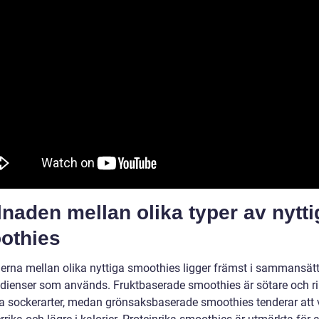
lnaden mellan olika typer av nytti
othies
derna mellan olika nyttiga smoothies ligger främst i sammansät
edienser som används. Fruktbaserade smoothies är sötare och ri
ga sockerarter, medan grönsaksbaserade smoothies tenderar att 