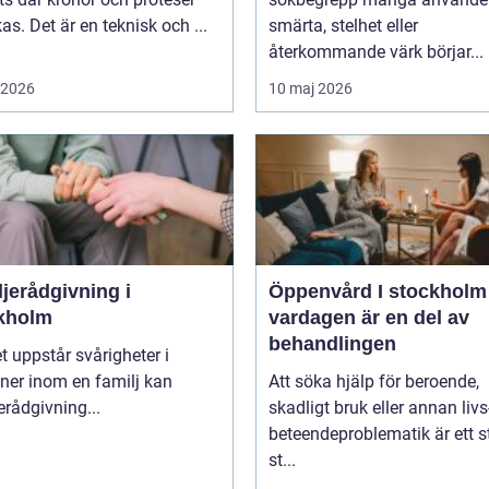
rkas. Det är en teknisk och ...
smärta, stelhet eller
återkommande värk börjar...
i 2026
10 maj 2026
jerådgivning i
Öppenvård I stockholm nä
kholm
vardagen är en del av
behandlingen
t uppstår svårigheter i
oner inom en familj kan
Att söka hjälp för beroende,
erådgivning...
skadligt bruk eller annan livs
beteendeproblematik är ett s
st...