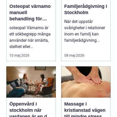
Osteopat värnamo
Familjerådgivning i
manuell
Stockholm
behandling för
När det uppstår
minskad smärta
osteopat Värnamo är
svårigheter i relationer
och Ökad rörlighet
ett sökbegrepp många
inom en familj kan
använder när smärta,
familjerådgivning...
stelhet eller
återkommande värk
10 maj 2026
08 maj 2026
börjar...
Öppenvård I
Massage i
stockholm när
kristianstad vägen
vardagen är en del
till mindre stress