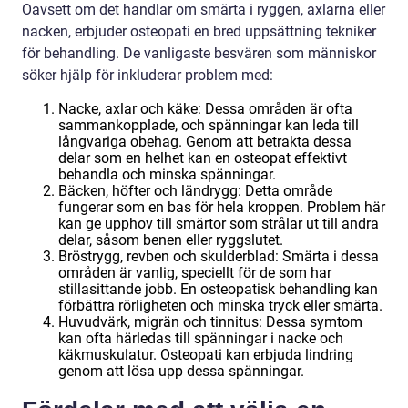
Oavsett om det handlar om smärta i ryggen, axlarna eller
nacken, erbjuder osteopati en bred uppsättning tekniker
för behandling. De vanligaste besvären som människor
söker hjälp för inkluderar problem med:
Nacke, axlar och käke: Dessa områden är ofta
sammankopplade, och spänningar kan leda till
långvariga obehag. Genom att betrakta dessa
delar som en helhet kan en osteopat effektivt
behandla och minska spänningar.
Bäcken, höfter och ländrygg: Detta område
fungerar som en bas för hela kroppen. Problem här
kan ge upphov till smärtor som strålar ut till andra
delar, såsom benen eller ryggslutet.
Bröstrygg, revben och skulderblad: Smärta i dessa
områden är vanlig, speciellt för de som har
stillasittande jobb. En osteopatisk behandling kan
förbättra rörligheten och minska tryck eller smärta.
Huvudvärk, migrän och tinnitus: Dessa symtom
kan ofta härledas till spänningar i nacke och
käkmuskulatur. Osteopati kan erbjuda lindring
genom att lösa upp dessa spänningar.