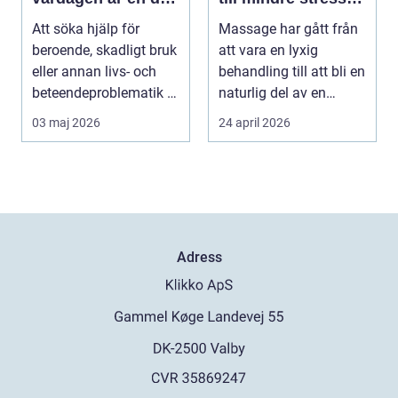
av behandlingen
och mer energi i
Att söka hjälp för
Massage har gått från
vardagen
beroende, skadligt bruk
att vara en lyxig
eller annan livs- och
behandling till att bli en
beteendeproblematik är
naturlig del av en
ett stort st...
hållbar livsst...
03 maj 2026
24 april 2026
Adress