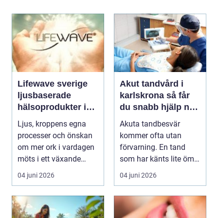
Lifewave sverige
Akut tandvård i
ljusbaserade
karlskrona så får
hälsoprodukter i
du snabb hjälp när
fokus
tanden krisar
Ljus, kroppens egna
Akuta tandbesvär
processer och önskan
kommer ofta utan
om mer ork i vardagen
förvarning. En tand
möts i ett växande
som har känts lite öm
intresse för fotot...
kan plötsligt göra så
04 juni 2026
04 juni 2026
on...