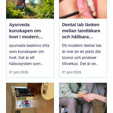
Ayurveda
Dental lab länken
kunskapen om
mellan tandläkare
livet i modern
och hållbara
vardag
leenden
ayurveda beskrivs ofta
Ett modernt dental lab
som kunskapen om
är mer än en plats där
livet. Det är ett
kronor och proteser
hälsosystem som
tillverkas. Det är en
betonar balans, helhet
teknisk och ...
01 juni 2026
01 juni 2026
och...