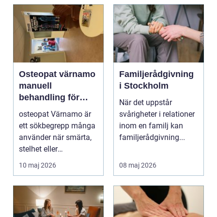
Osteopat värnamo
Familjerådgivning
manuell
i Stockholm
behandling för
När det uppstår
minskad smärta
osteopat Värnamo är
svårigheter i relationer
och Ökad rörlighet
ett sökbegrepp många
inom en familj kan
använder när smärta,
familjerådgivning...
stelhet eller
återkommande värk
10 maj 2026
08 maj 2026
börjar...