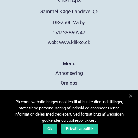
web:
www.klikko.dk
Menu
Annonsering
Om oss
Cookies
På vores website bruges cookies til at huske dine indstillinger,
Kontakta oss
statistik og personalisering af indhold og annoncer. Denne
Sitemap
information deles med tredjepart. Ved fortsat brug af websiden
godkender du cookiepolitikken.
Ok
Privatlivspolitik