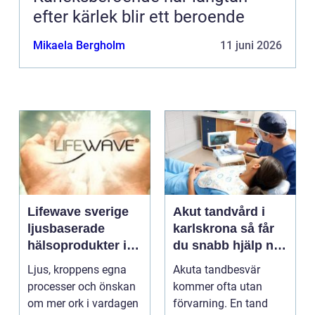
efter kärlek blir ett beroende
Mikaela Bergholm
11 juni 2026
Lifewave sverige
Akut tandvård i
ljusbaserade
karlskrona så får
hälsoprodukter i
du snabb hjälp när
fokus
tanden krisar
Ljus, kroppens egna
Akuta tandbesvär
processer och önskan
kommer ofta utan
om mer ork i vardagen
förvarning. En tand