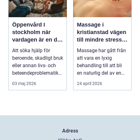
Öppenvård I
Massage i
stockholm när
kristianstad vägen
vardagen är en del
till mindre stress
av behandlingen
och mer energi i
Att söka hjälp för
Massage har gått från
vardagen
beroende, skadligt bruk
att vara en lyxig
eller annan livs- och
behandling till att bli
beteendeproblematik
en naturlig del av en
är ett stort st...
hållbar livsst...
03 maj 2026
24 april 2026
Adress