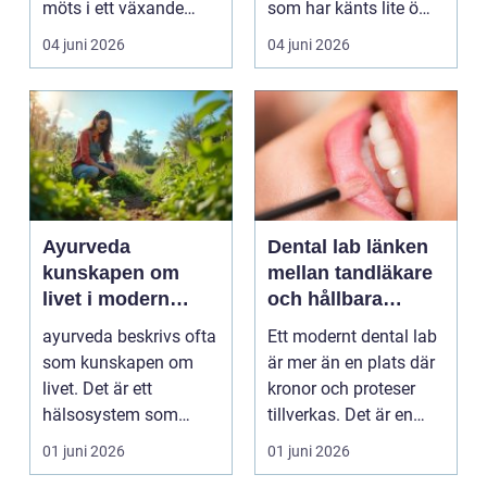
möts i ett växande
som har känts lite öm
intresse för fotot...
kan plötsligt göra så
04 juni 2026
04 juni 2026
on...
Ayurveda
Dental lab länken
kunskapen om
mellan tandläkare
livet i modern
och hållbara
vardag
leenden
ayurveda beskrivs ofta
Ett modernt dental lab
som kunskapen om
är mer än en plats där
livet. Det är ett
kronor och proteser
hälsosystem som
tillverkas. Det är en
betonar balans, helhet
teknisk och ...
01 juni 2026
01 juni 2026
och...