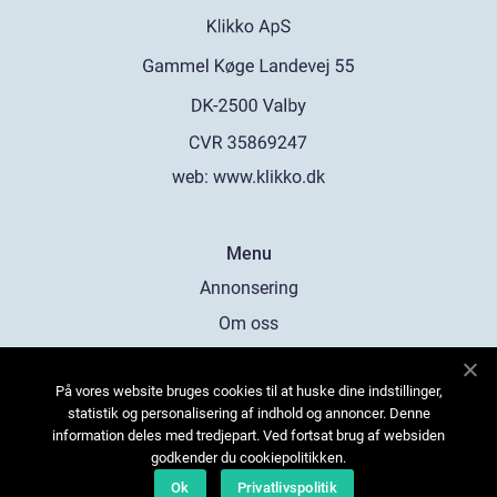
web:
www.klikko.dk
Menu
Annonsering
Om oss
Cookies
På vores website bruges cookies til at huske dine indstillinger,
Kontakta oss
statistik og personalisering af indhold og annoncer. Denne
Sitemap
information deles med tredjepart. Ved fortsat brug af websiden
godkender du cookiepolitikken.
Ok
Privatlivspolitik