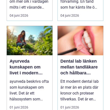
om mer ork i vardagen
förvarning. En tand
möts i ett växande
som har känts lite öm
intresse för fotot...
kan plötsligt göra så
04 juni 2026
04 juni 2026
on...
Ayurveda
Dental lab länken
kunskapen om
mellan tandläkare
livet i modern
och hållbara
vardag
leenden
ayurveda beskrivs ofta
Ett modernt dental lab
som kunskapen om
är mer än en plats där
livet. Det är ett
kronor och proteser
hälsosystem som
tillverkas. Det är en
betonar balans, helhet
teknisk och ...
01 juni 2026
01 juni 2026