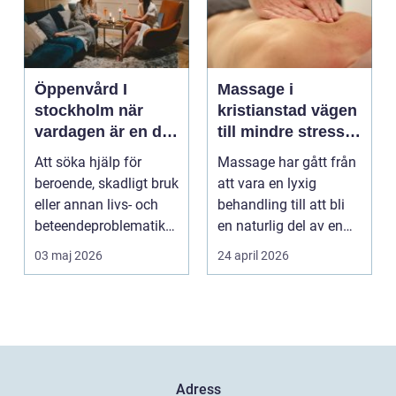
Öppenvård I
Massage i
stockholm när
kristianstad vägen
vardagen är en del
till mindre stress
av behandlingen
och mer energi i
Att söka hjälp för
Massage har gått från
vardagen
beroende, skadligt bruk
att vara en lyxig
eller annan livs- och
behandling till att bli
beteendeproblematik
en naturlig del av en
är ett stort st...
hållbar livsst...
03 maj 2026
24 april 2026
Adress