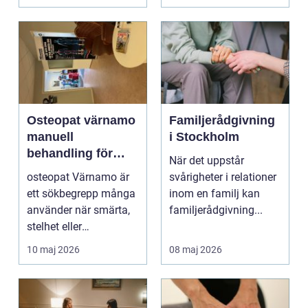
och...
Osteopat värnamo
Familjerådgivning
manuell
i Stockholm
behandling för
När det uppstår
minskad smärta
osteopat Värnamo är
svårigheter i relationer
och Ökad rörlighet
ett sökbegrepp många
inom en familj kan
använder när smärta,
familjerådgivning...
stelhet eller
återkommande värk
10 maj 2026
08 maj 2026
börjar...