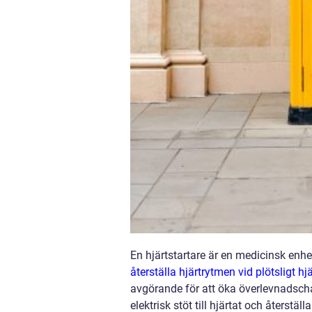
En hjärtstartare är en medicinsk enh
återställa hjärtrytmen vid plötsligt hj
avgörande för att öka överlevnadschan
elektrisk stöt till hjärtat och återstä