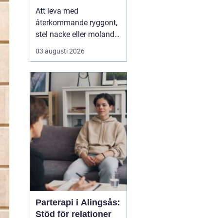
Att leva med
återkommande ryggont,
stel nacke eller molande
värk i axlar och höfter
03 augusti 2026
sliter på både ork och
humör. Många väntar
länge innan de söker
hjälp, fast problemen
ofta går att påverka. En
naprapat i Köping kan
hjälpa till att hitta
orsaken bak...
Parterapi i Alingsås:
Stöd för relationer