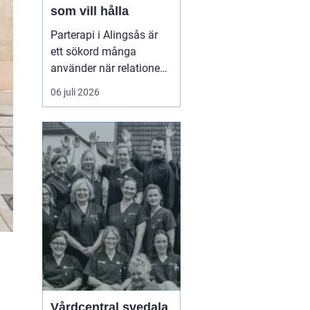
som vill hålla
Parterapi i Alingsås är
ett sökord många
använder när relationen
börjar skava och
06 juli 2026
vardagen känns mer
som kamp än
samarbete. När
konflikter upprepas,
tystnaden växer eller
avståndet kä...
Vårdcentral svedala