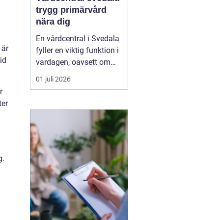
trygg primärvård
nära dig
En vårdcentral i Svedala
 är
fyller en viktig funktion i
id
vardagen, oavsett om
det handlar om akuta
01 juli 2026
infektioner, långvariga
r
sjukdomar eller frågor
ter
kring barnhälsa och
graviditet. När vården
samlas under ett tak blir
vägen mellan olika
mottagningar kortare...
g.