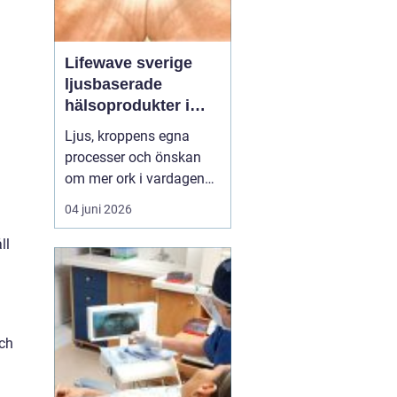
Lifewave sverige
ljusbaserade
hälsoprodukter i
fokus
Ljus, kroppens egna
processer och önskan
om mer ork i vardagen
möts i ett växande
04 juni 2026
intresse för fototerapi
och hälsopatchar. I
ll
Sverige söker många
efter skonsamma
metoder som kan stödja
återhämtning, energi och
och
allmänt välbefinnande
utan ingrepp eller...