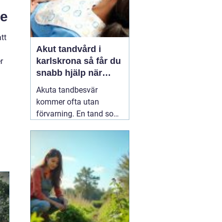
re
tt
Akut tandvård i
karlskrona så får du
r
snabb hjälp när
tanden krisar
Akuta tandbesvär
kommer ofta utan
förvarning. En tand som
har känts lite öm kan
plötsligt göra så ont att
du knappt kan sova. En
fyllning kan lossna
lagom till helgen, eller en
tand kan skadas vid en
olycka. I sådana lägen
söker många på
04 juni
2026