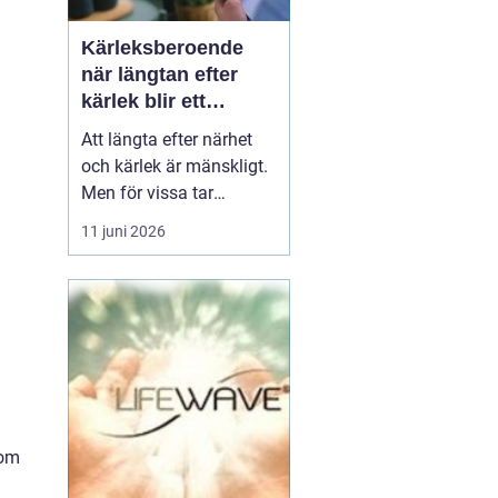
Kärleksberoende
när längtan efter
kärlek blir ett
beroende
Att längta efter närhet
och kärlek är mänskligt.
Men för vissa tar
längtan över helt.
11 juni 2026
Relationer, förälskelser
och fantasier om den
rätta blir viktigare än
jobb, vänner, hälsa och
till och med den egna
säkerheten. Då handlar
det inte längre bara om
s...
nom