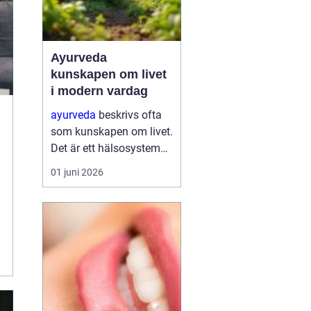
Ayurveda
kunskapen om livet
i modern vardag
ayurveda
beskrivs ofta
som kunskapen om livet.
Det är ett hälsosystem
som betonar balans,
01 juni 2026
helhet och samspelet
mellan kropp, sinne och
omgivning. I stället för
att bara fokusera på
symtom försöker
ayurve...