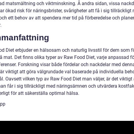
rad matsmältning och viktminskning. Å andra sidan, vissa nackd
ar ökad risk för näringsbrister, svårigheter att få i sig tillräcklig
 och ett behov av att spendera mer tid på förberedelse och plane
.
manfattning
d Diet erbjuder en hälsosam och naturlig livsstil för dem som f
rå mat. Det finns olika typer av Raw Food Diet, varje anpassad fö
ferenser. Forskning visar både fördelar och nackdelar med denna
är viktigt att göra välgrundade val baserade på individuella beh
. Oavsett vilken typ av Raw Food Diet man väljer, är det viktigt 
 man får i sig tillräckligt med näringsämnen och utvärdera kostfak
rligt för att säkerställa optimal hälsa.
ipp