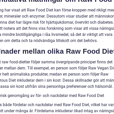
ng har visat att Raw Food Diet kan förse kroppen med rikligt me
er, mineraler och enzymer. Dessutom visar studier att människo
enna diet har lägre risk för hjärtsjukdomar, övervikt och diabetes.
att notera att det finns viss forskning som visar att vissa närin
 mindre biotillgängliga i råa livsmedel, så det är viktigt att vara
n om detta och ta nödvändiga tillskott om det behövs.
lnader mellan olika Raw Food Die
t raw food-dietter följer samma övergripande principer finns det
der mellan dem. Till exempel, en person som följer Raw Vegan Di
er helt animaliska produkter, medan en person som följer Raw
ous Diet inkluderar dem i sin kost. Dessa skillnader gör att mä
assa sin kost utifrån sina personliga preferenser och hälsomål.
orisk genomgång av för- och nackdelar med Raw Food Diet
ns både fördelar och nackdelar med Raw Food Diet, vilket har va
att under många år. Fördelarna inkluderar ökad intag av näring