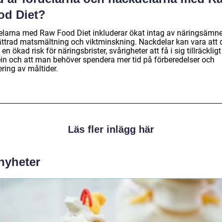
od Diet?
elarna med Raw Food Diet inkluderar ökat intag av näringsämne
ättrad matsmältning och viktminskning. Nackdelar kan vara att 
 en ökad risk för näringsbrister, svårigheter att få i sig tillräckli
ein och att man behöver spendera mer tid på förberedelser och
ring av måltider.
Läs fler inlägg här
 nyheter