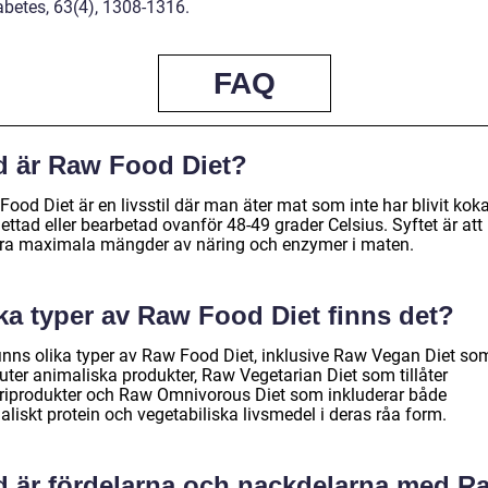
iabetes, 63(4), 1308-1316.
FAQ
d är Raw Food Diet?
ood Diet är en livsstil där man äter mat som inte har blivit kok
ttad eller bearbetad ovanför 48-49 grader Celsius. Syftet är att
ra maximala mängder av näring och enzymer i maten.
ka typer av Raw Food Diet finns det?
finns olika typer av Raw Food Diet, inklusive Raw Vegan Diet so
uter animaliska produkter, Raw Vegetarian Diet som tillåter
riprodukter och Raw Omnivorous Diet som inkluderar både
liskt protein och vegetabiliska livsmedel i deras råa form.
d är fördelarna och nackdelarna med R