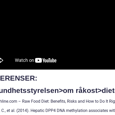
ERENSER:
Sundhetsstyrelsen>om råkost>diet
thline.com – Raw Food Diet: Benefits, Risks and How to Do It Rig
, C., et al. (2014). Hepatic DPP4 DNA methylation associates wit