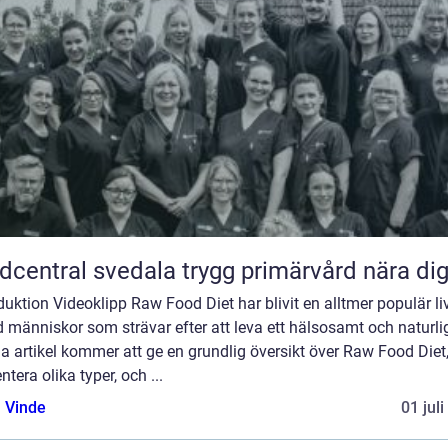
Vårdcentral svedala trygg primärvård nära di
duktion Videoklipp Raw Food Diet har blivit en alltmer populär liv
 människor som strävar efter att leva ett hälsosamt och naturligt
 artikel kommer att ge en grundlig översikt över Raw Food Diet
ntera olika typer, och ...
 Vinde
01 jul