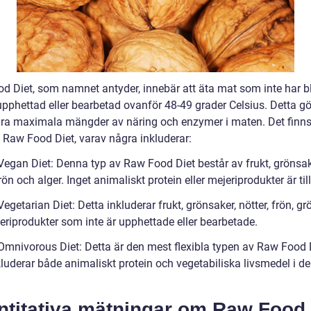
d Diet, som namnet antyder, innebär att äta mat som inte har bl
upphettad eller bearbetad ovanför 48-49 grader Celsius. Detta gö
ara maximala mängder av näring och enzymer i maten. Det finns
v Raw Food Diet, varav några inkluderar:
Vegan Diet: Denna typ av Raw Food Diet består av frukt, grönsak
frön och alger. Inget animaliskt protein eller mejeriprodukter är til
egetarian Diet: Detta inkluderar frukt, grönsaker, nötter, frön, g
eriprodukter som inte är upphettade eller bearbetade.
Omnivorous Diet: Detta är den mest flexibla typen av Raw Food D
luderar både animaliskt protein och vegetabiliska livsmedel i de
ntitativa mätningar om Raw Food 