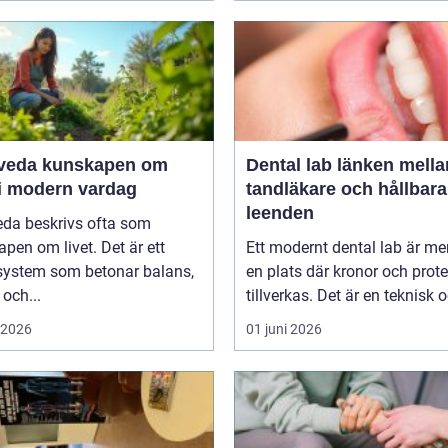
unskapen om
Dental lab länken mellan
 i modern vardag
tandläkare och hållbara
leenden
eda beskrivs ofta som
pen om livet. Det är ett
Ett modernt dental lab är me
system som betonar balans,
en plats där kronor och prot
 och...
tillverkas. Det är en teknisk o
i 2026
01 juni 2026