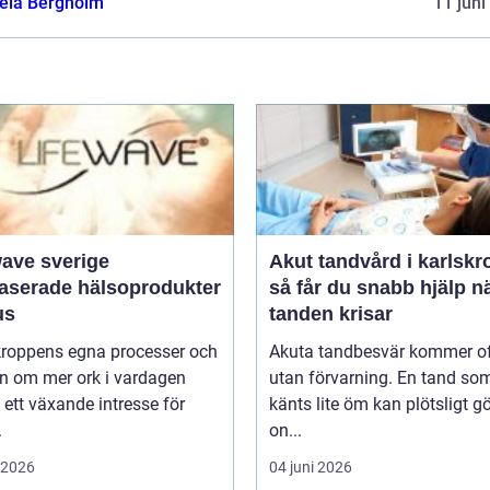
ela Bergholm
11 juni
wave sverige
Akut tandvård i karlskr
baserade hälsoprodukter
så får du snabb hjälp n
us
tanden krisar
 kroppens egna processer och
Akuta tandbesvär kommer o
n om mer ork i vardagen
utan förvarning. En tand so
 ett växande intresse för
känts lite öm kan plötsligt g
.
on...
i 2026
04 juni 2026