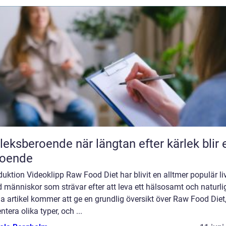
roende när längtan efter kärlek blir ett
roende
duktion Videoklipp Raw Food Diet har blivit en alltmer populär liv
 människor som strävar efter att leva ett hälsosamt och naturligt
 artikel kommer att ge en grundlig översikt över Raw Food Diet
ntera olika typer, och ...