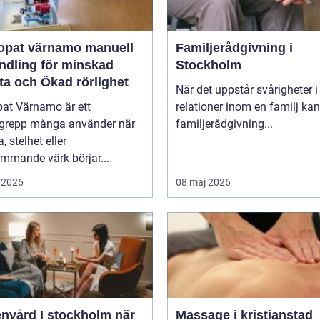
at värnamo manuell
Familjerådgivning i
ndling för minskad
Stockholm
ta och Ökad rörlighet
När det uppstår svårigheter i
pat Värnamo är ett
relationer inom en familj kan
grepp många använder när
familjerådgivning...
, stelhet eller
mmande värk börjar...
 2026
08 maj 2026
vård I stockholm när
Massage i kristianstad