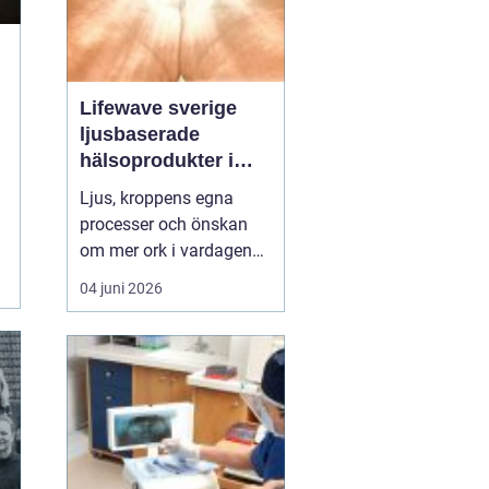
Lifewave sverige
ljusbaserade
hälsoprodukter i
fokus
Ljus, kroppens egna
processer och önskan
om mer ork i vardagen
möts i ett växande
04 juni 2026
intresse för fototerapi
och hälsopatchar. I
Sverige söker många
efter skonsamma
metoder som kan stödja
återhämtning, energi och
allmänt välbefinnande
utan ingrepp eller...