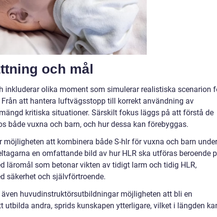
ttning och mål
ch inkluderar olika moment som simulerar realistiska scenarion f
. Från att hantera luftvägsstopp till korrekt användning av
 mängd kritiska situationer. Särskilt fokus läggs på att förstå de
 hos både vuxna och barn, och hur dessa kan förebyggas.
är möjligheten att kombinera både S-hlr för vuxna och barn unde
deltagarna en omfattande bild av hur HLR ska utföras beroende 
d läromål som betonar vikten av tidigt larm och tidig HLR,
d säkerhet och självförtroende.
r även huvudinstruktörsutbildningar möjligheten att bli en
utbilda andra, sprids kunskapen ytterligare, vilket i längden ka