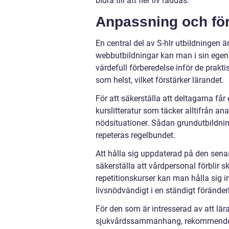
bidra till att fler liv räddas.
Anpassning och fö
En central del av S-hlr utbildningen
webbutbildningar kan man i sin egen t
värdefull förberedelse inför de prakt
som helst, vilket förstärker lärandet.
För att säkerställa att deltagarna får
kurslitteratur som täcker alltifrån an
nödsituationer. Sådan grundutbildning
repeteras regelbundet.
Att hålla sig uppdaterad på den sena
säkerställa att vårdpersonal förblir 
repetitionskurser kan man hålla sig 
livsnödvändigt i en ständigt föränderl
För den som är intresserad av att lär
sjukvårdssammanhang, rekommenderas