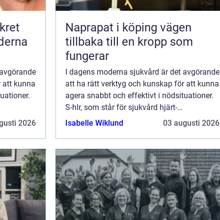
kret
Naprapat i köping vägen
derna
tillbaka till en kropp som
fungerar
 avgörande
I dagens moderna sjukvård är det avgörande
r att kunna
att ha rätt verktyg och kunskap för att kunna
uationer.
agera snabbt och effektivt i nödsituationer.
S-hlr, som står för sjukvård hjärt-
lungräddning, är u...
gusti 2026
Isabelle Wiklund
03 augusti 2026