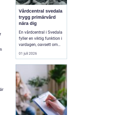
Vårdcentral svedala
trygg primärvård
nära dig
En vårdcentral i Svedala
r
fyller en viktig funktion i
vardagen, oavsett om
en
det handlar om akuta
01 juli 2026
infektioner, långvariga
sjukdomar eller frågor
kring barnhälsa och
graviditet. När vården
samlas under ett tak blir
vägen mellan olika
är
mottagningar kortare...