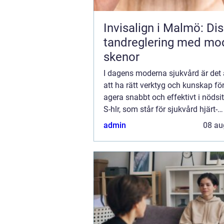
Invisalign i Malmö: Dis
tandreglering med mo
skenor
I dagens moderna sjukvård är det
att ha rätt verktyg och kunskap fö
agera snabbt och effektivt i nödsit
S-hlr, som står för sjukvård hjärt-
lungräddning, är u...
admin
08 au