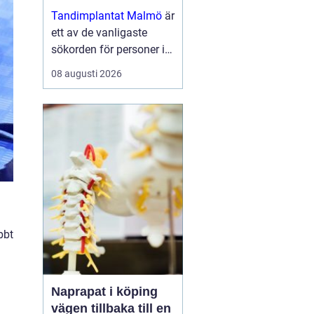
moderna skenor
Tandimplantat Malmö
är
ett av de vanligaste
sökorden för personer i
Skåne som vill få rakare
08 augusti 2026
tänder utan synlig
tandstäl...
bbt
Naprapat i köping
vägen tillbaka till en