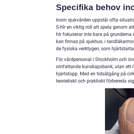
Specifika behov i
Inom sjukvården uppstår ofta situat
S-hlr en viktig roll att spela genom at
hlr fokuserar inte bara på grunderna
kan finnas på sjukhus, i tandläkarmot
de fysiska verktygen, som hjärtstartare
För vårdpersonal i Stockholm och övriga
omfattande kunskapsbank, utan ett må
hjärtstopp. Med en tidsåtgång på cir
teorietiskt och praktiskt förbereda si