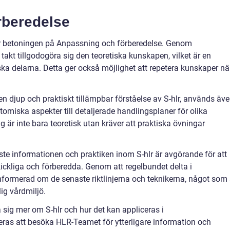
rberedelse
 är betoningen på Anpassning och förberedelse. Genom
akt tillgodogöra sig den teoretiska kunskapen, vilket är en
iska delarna. Detta ger också möjlighet att repetera kunskaper nä
 en djup och praktiskt tillämpbar förståelse av S-hlr, används äv
atomiska aspekter till detaljerade handlingsplaner för olika
 är inte bara teoretisk utan kräver att praktiska övningar
ste informationen och praktiken inom S-hlr är avgörande för att
skickliga och förberedda. Genom att regelbundet delta i
informerad om de senaste riktlinjerna och teknikerna, något som 
ig vårdmiljö.
a sig mer om S-hlr och hur det kan appliceras i
 att besöka HLR-Teamet för ytterligare information och