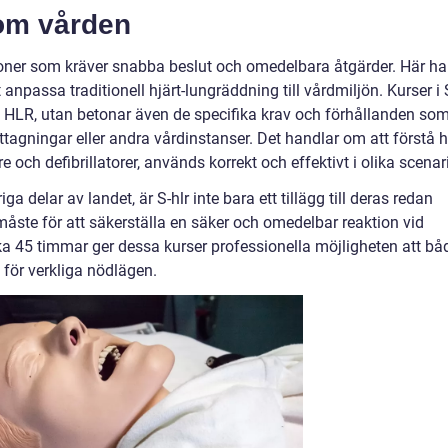
nom vården
ioner som kräver snabba beslut och omedelbara åtgärder. Här ha
t anpassa traditionell hjärt-lungräddning till vårdmiljön. Kurser i 
 i HLR, utan betonar även de specifika krav och förhållanden so
tagningar eller andra vårdinstanser. Det handlar om att förstå h
 och defibrillatorer, används korrekt och effektivt i olika scenari
 delar av landet, är S-hlr inte bara ett tillägg till deras redan
ste för att säkerställa en säker och omedelbar reaktion vid
ka 45 timmar ger dessa kurser professionella möjligheten att bå
g för verkliga nödlägen.