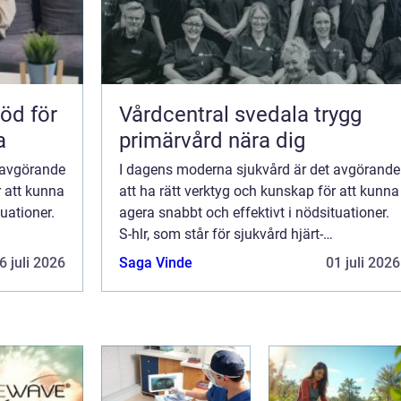
töd för
Vårdcentral svedala trygg
a
primärvård nära dig
 avgörande
I dagens moderna sjukvård är det avgörande
r att kunna
att ha rätt verktyg och kunskap för att kunna
uationer.
agera snabbt och effektivt i nödsituationer.
S-hlr, som står för sjukvård hjärt-
lungräddning, är u...
6 juli 2026
Saga Vinde
01 juli 2026