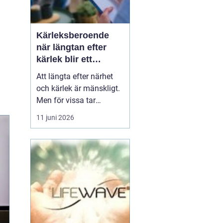
Kärleksberoende
när längtan efter
kärlek blir ett
beroende
Att längta efter närhet
och kärlek är mänskligt.
Men för vissa tar
längtan över helt.
11 juni 2026
Relationer, förälskelser
och fantasier om den
rätta blir viktigare än
jobb, vänner, hälsa och
till och med den egna
säkerheten. Då handlar
det inte längre bara om
s...