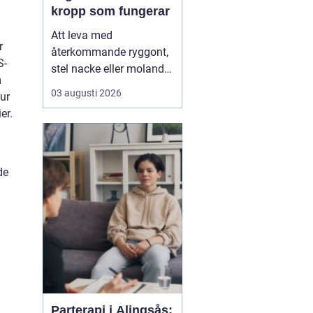
kropp som fungerar
Att leva med
r
återkommande ryggont,
S-
stel nacke eller molande
m
värk i axlar och höfter
03 augusti 2026
ur
sliter på både ork och
er.
humör. Många väntar
länge innan de söker
hjälp, fast problemen
ofta går att påverka. En
de
naprapat i Köping kan
hjälpa till att hitta
orsaken bak...
Parterapi i Alingsås: