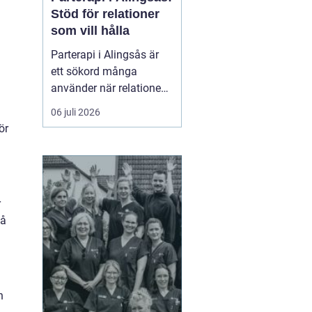
Stöd för relationer
som vill hålla
Parterapi i Alingsås är
ett sökord många
använder när relationen
börjar skava och
06 juli 2026
vardagen känns mer
ör
som kamp än
samarbete. När
konflikter upprepas,
tystnaden växer eller
r
avståndet kä...
på
n