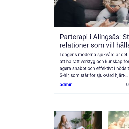
Parterapi i Alingsås: S
relationer som vill håll
I dagens moderna sjukvård är det
att ha rätt verktyg och kunskap fö
agera snabbt och effektivt i nödsit
S-hlr, som står för sjukvård hjärt-
lungräddning, är u...
admin
0