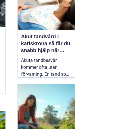
Akut tandvård i
karlskrona så får du
snabb hjälp när
tanden krisar
Akuta tandbesvär
kommer ofta utan
förvarning. En tand som
har känts lite öm kan
plötsligt göra så ont att
du knappt kan sova. En
fyllning kan lossna
lagom till helgen, eller en
tand kan skadas vid en
olycka. I sådana lägen