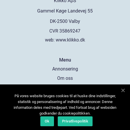
web:
www.klikko.dk
Menu
Annonsering
Om oss
Cookies
På vores website bruges cookies til at huske dine indstillinger,
Kontakta oss
statistik og personalisering af indhold og annoncer. Denne
Sitemap
information deles med tredjepart. Ved fortsat brug af websiden
godkender du cookiepolitikken.
Ok
Privatlivspolitik