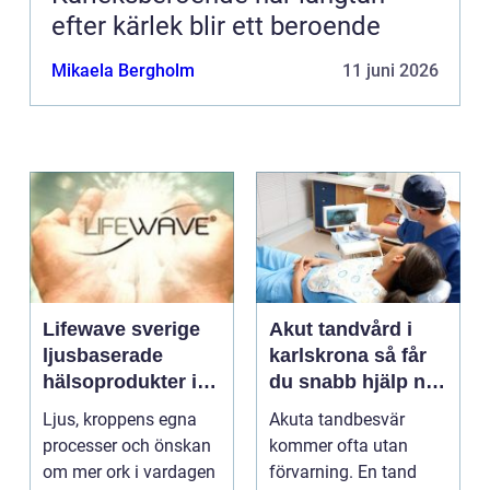
efter kärlek blir ett beroende
Mikaela Bergholm
11 juni 2026
Lifewave sverige
Akut tandvård i
ljusbaserade
karlskrona så får
hälsoprodukter i
du snabb hjälp när
fokus
tanden krisar
Ljus, kroppens egna
Akuta tandbesvär
processer och önskan
kommer ofta utan
om mer ork i vardagen
förvarning. En tand