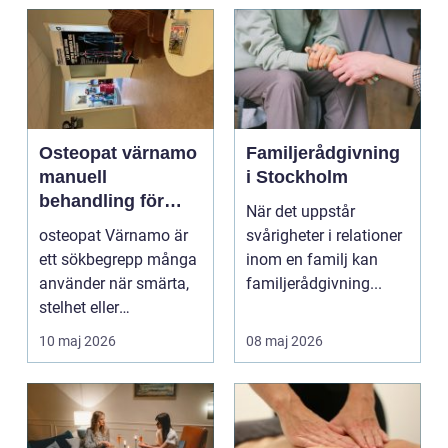
Osteopat värnamo
Familjerådgivning
manuell
i Stockholm
behandling för
När det uppstår
minskad smärta
osteopat Värnamo är
svårigheter i relationer
och Ökad rörlighet
ett sökbegrepp många
inom en familj kan
använder när smärta,
familjerådgivning...
stelhet eller
återkommande värk
10 maj 2026
08 maj 2026
börjar...