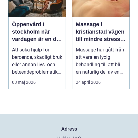
Öppenvård I
Massage i
stockholm när
kristianstad vägen
vardagen är en del
till mindre stress
av behandlingen
och mer energi i
Att söka hjälp för
Massage har gått från
vardagen
beroende, skadligt bruk
att vara en lyxig
eller annan livs- och
behandling till att bli
beteendeproblematik
en naturlig del av en
är ett stort st...
hållbar livsst...
03 maj 2026
24 april 2026
Adress