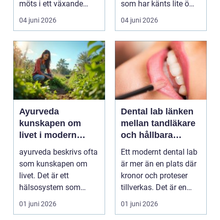
möts i ett växande
som har känts lite öm
intresse för fotot...
kan plötsligt göra så
04 juni 2026
04 juni 2026
on...
Ayurveda
Dental lab länken
kunskapen om
mellan tandläkare
livet i modern
och hållbara
vardag
leenden
ayurveda beskrivs ofta
Ett modernt dental lab
som kunskapen om
är mer än en plats där
livet. Det är ett
kronor och proteser
hälsosystem som
tillverkas. Det är en
betonar balans, helhet
teknisk och ...
01 juni 2026
01 juni 2026
och...