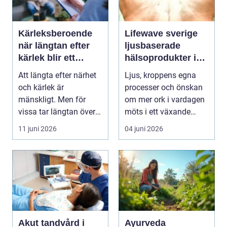
Kärleksberoende
Lifewave sverige
när längtan efter
ljusbaserade
kärlek blir ett
hälsoprodukter i
beroende
fokus
Att längta efter närhet
Ljus, kroppens egna
och kärlek är
processer och önskan
mänskligt. Men för
om mer ork i vardagen
vissa tar längtan över
möts i ett växande
helt. Relationer, fö...
intresse för fotot...
11 juni 2026
04 juni 2026
Akut tandvård i
Ayurveda