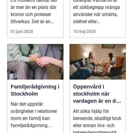
Ett modernt dental lab
osteopat Värnamo är
och Ökad rörlighet
är mer än en plats där
ett sökbegrepp många
kronor och proteser
använder när smärta,
tillverkas. Det är en
stelhet eller
teknisk och ...
återkommande värk
01 juni 2026
10 maj 2026
börjar...
Familjerådgivning i
Öppenvård I
Stockholm
stockholm när
vardagen är en del
När det uppstår
av behandlingen
svårigheter i relationer
Att söka hjälp för
inom en familj kan
beroende, skadligt bruk
familjerådgivning...
eller annan livs- och
beteendeproblematik är