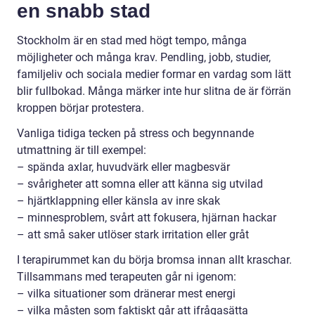
en snabb stad
Stockholm är en stad med högt tempo, många
möjligheter och många krav. Pendling, jobb, studier,
familjeliv och sociala medier formar en vardag som lätt
blir fullbokad. Många märker inte hur slitna de är förrän
kroppen börjar protestera.
Vanliga tidiga tecken på stress och begynnande
utmattning är till exempel:
– spända axlar, huvudvärk eller magbesvär
– svårigheter att somna eller att känna sig utvilad
– hjärtklappning eller känsla av inre skak
– minnesproblem, svårt att fokusera, hjärnan hackar
– att små saker utlöser stark irritation eller gråt
I terapirummet kan du börja bromsa innan allt kraschar.
Tillsammans med terapeuten går ni igenom:
– vilka situationer som dränerar mest energi
– vilka måsten som faktiskt går att ifrågasätta