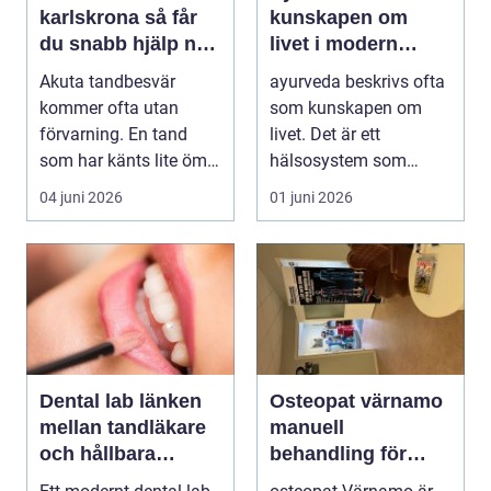
karlskrona så får
kunskapen om
du snabb hjälp när
livet i modern
tanden krisar
vardag
Akuta tandbesvär
ayurveda beskrivs ofta
kommer ofta utan
som kunskapen om
förvarning. En tand
livet. Det är ett
som har känts lite öm
hälsosystem som
kan plötsligt göra så
betonar balans, helhet
04 juni 2026
01 juni 2026
on...
och...
Dental lab länken
Osteopat värnamo
mellan tandläkare
manuell
och hållbara
behandling för
leenden
minskad smärta