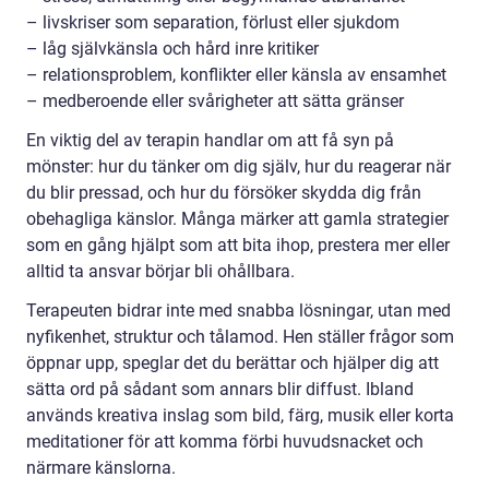
– livskriser som separation, förlust eller sjukdom
– låg självkänsla och hård inre kritiker
– relationsproblem, konflikter eller känsla av ensamhet
– medberoende eller svårigheter att sätta gränser
En viktig del av terapin handlar om att få syn på
mönster: hur du tänker om dig själv, hur du reagerar när
du blir pressad, och hur du försöker skydda dig från
obehagliga känslor. Många märker att gamla strategier
som en gång hjälpt som att bita ihop, prestera mer eller
alltid ta ansvar börjar bli ohållbara.
Terapeuten bidrar inte med snabba lösningar, utan med
nyfikenhet, struktur och tålamod. Hen ställer frågor som
öppnar upp, speglar det du berättar och hjälper dig att
sätta ord på sådant som annars blir diffust. Ibland
används kreativa inslag som bild, färg, musik eller korta
meditationer för att komma förbi huvudsnacket och
närmare känslorna.