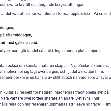
ost, svarta lavfält och ångande bergssluttningar.
är det värt att se hur variationen formar upplevelsen. På en en
ddagen,
på eftermiddagen,
med gyllene sand.
and
urtyper som gör landet så unikt. Ingen annan plats erbjuder
 utan också om känslan naturen skapar. I Nya Zeeland känns var
t, molnen rör sig lågt över bergen, och ljudet av vatten finns
enärer beskriver en känsla av stillhet och närvaro som är svår a
kultur av respekt för naturen. Maoriernas traditionella syn på
t vara väktare över jorden snarare än ägare. Det syns i hur
hålls rena och hur resenärer uppmanas att ”leave no trace” – int