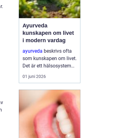
r.
Ayurveda
kunskapen om livet
i modern vardag
ayurveda
beskrivs ofta
som kunskapen om livet.
Det är ett hälsosystem
som betonar balans,
01 juni 2026
helhet och samspelet
mellan kropp, sinne och
omgivning. I stället för
av
att bara fokusera på
m
symtom försöker
ayurve...