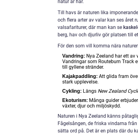
natur är här.
Till havs är naturen lika imponeran
och flera arter av valar kan ses året 
valsafariturer, där man kan se
kaskel
berg, hav och djurliv gör platsen till 
För den som vill komma nära naturen 
Nya Zeeland har ett av v
Vandring:
Vandringar som Routeburn Track ell
till gyllene stränder.
Att glida fram öve
Kajakpaddling:
stark upplevelse.
Längs
New Zealand Cycle
Cykling:
Många guider erbjuder 
Ekoturism:
växter, djur och miljöskydd.
Naturen i Nya Zeeland känns påtagli
Fågelsången, de friska vindarna från
sätta ord på. Det är en plats där du k