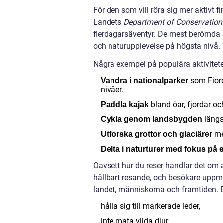
För den som vill röra sig mer aktivt f
Landets
Department of Conservation
flerdagarsäventyr. De mest berömda
och naturupplevelse på högsta nivå.
Några exempel på populära aktivitete
som Fiord
Vandra i nationalparker
nivåer.
bland öar, fjordar och
Paddla kajak
längs 
Cykla genom landsbygden
med
Utforska grottor och glaciärer
Delta i naturturer med fokus på 
Oavsett hur du reser handlar det om 
hållbart resande, och besökare uppmu
landet, människorna och framtiden. D
hålla sig till markerade leder,
inte mata vilda djur,