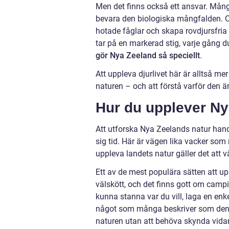
Men det finns också ett ansvar. Mång
bevara den biologiska mångfalden. Or
hotade fåglar och skapa rovdjursfria 
tar på en markerad stig, varje gång du v
gör Nya Zeeland så speciellt
.
Att uppleva djurlivet här är alltså m
naturen – och att förstå varför den är
Hur du upplever Ny
Att utforska Nya Zeelands natur hand
sig tid. Här är vägen lika vacker som
uppleva landets natur gäller det att vä
Ett av de mest populära sätten att u
välskött, och det finns gott om campi
kunna stanna var du vill, laga en enk
något som många beskriver som den 
naturen utan att behöva skynda vidar