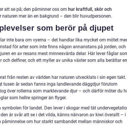
ker att se på; den påminner oss om
hur kraftfull, skör och
lir naturen mer än en bakgrund – den blir huvudpersonen.
pplevelser som berör på djupet
lar inte bara om vyerna – det handlar lika mycket om mötet me
 fristad för arter som inte finns någon annanstans på jorden, och
juren en av resans mest minnesvärda delar. Här lever fåglar so
r och delfiner, och ett myller av unika växter som alla berättar e
at från resten av världen har naturen utvecklats i sin egen takt.
t tusen år sedan fanns inga landlevande däggdjur förutom
 tog över rollerna som marklevande djur – och därför möter du h
åglar som hellre springer än flyger.
 symbolen för landet. Den lever i skogar med tät undervegetati
den är svår att se i det vilda, känns närvaron av kiwi överallt – i
r en påminnelse om hur starkt sambandet mellan människor och