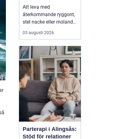
Att leva med
återkommande ryggont,
stel nacke eller molande
värk i axlar och höfter
03 augusti 2026
sliter på både ork och
humör. Många väntar
länge innan de söker
hjälp, fast problemen
ofta går att påverka. En
naprapat i Köping kan
hjälpa till att hitta
orsaken bak...
ar
 så
Parterapi i Alingsås:
Stöd för relationer