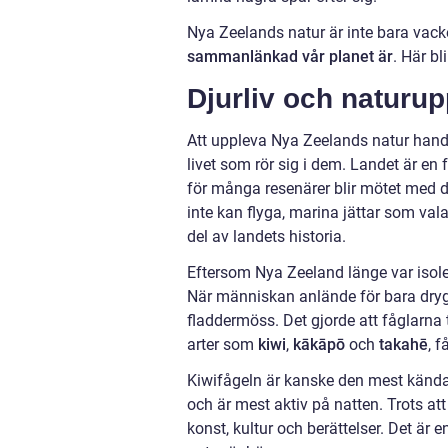
Nya Zeelands natur är inte bara vac
sammanlänkad vår planet är
. Här b
Djurliv och naturu
Att uppleva Nya Zeelands natur hand
livet som rör sig i dem. Landet är en
för många resenärer blir mötet med d
inte kan flyga, marina jättar som vala
del av landets historia.
Eftersom Nya Zeeland länge var isoler
När människan anlände för bara dryg
fladdermöss. Det gjorde att fåglarna
arter som
kiwi
,
kākāpō
och
takahē
, f
Kiwifågeln är kanske den mest kända
och är mest aktiv på natten. Trots att 
konst, kultur och berättelser. Det ä