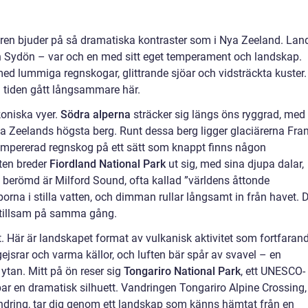
turen bjuder på så dramatiska kontraster som i Nya Zeeland. Lan
 Sydön – var och en med sitt eget temperament och landskap.
d lummiga regnskogar, glittrande sjöar och vidsträckta kuster.
 tiden gått långsammare här.
oniska vyer.
Södra alperna
sträcker sig längs öns ryggrad, med
Zeelands högsta berg. Runt dessa berg ligger glaciärerna Fra
empererad regnskog på ett sätt som knappt finns någon
ten breder
Fiordland National Park
ut sig, med sina djupa dalar,
st berömd är Milford Sound, ofta kallad ”världens åttonde
orna i stilla vatten, och dimman rullar långsamt in från havet. 
 stillsam på samma gång.
. Här är landskapet format av vulkanisk aktivitet som fortfaran
jsrar och varma källor, och luften bär spår av svavel – en
ytan. Mitt på ön reser sig
Tongariro National Park
, ett UNESCO-
par en dramatisk silhuett. Vandringen Tongariro Alpine Crossing,
ndring, tar dig genom ett landskap som känns hämtat från en