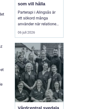
som vill hålla
Parterapi i Alingsås är
det
ett sökord många
använder när relationen
börjar skava och
06 juli 2026
vardagen känns mer
som kamp än
nz
samarbete. När
konflikter upprepas,
tystnaden växer eller
avståndet kä...
Det
de
Vårdcentral svedala