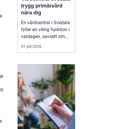
trygg primärvård
nära dig
da
En vårdcentral i Svedala
fyller en viktig funktion i
vardagen, oavsett om
det handlar om akuta
01 juli 2026
infektioner, långvariga
sjukdomar eller frågor
kring barnhälsa och
graviditet. När vården
je
samlas under ett tak blir
vägen mellan olika
tt
mottagningar kortare...
e