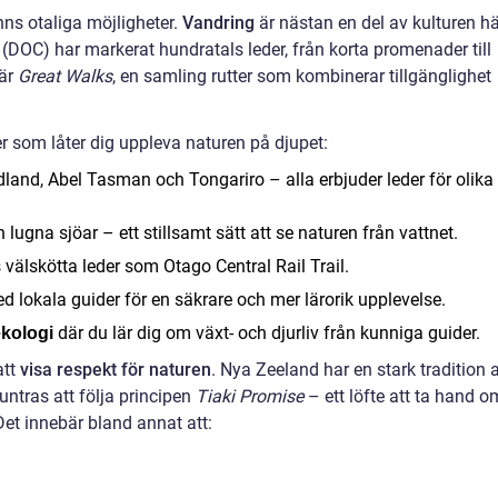
inns otaliga möjligheter.
Vandring
är nästan en del av kulturen hä
(DOC) har markerat hundratals leder, från korta promenader till
 är
Great Walks
, en samling rutter som kombinerar tillgänglighet
r som låter dig uppleva naturen på djupet:
land, Abel Tasman och Tongariro – alla erbjuder leder för olika
 lugna sjöar – ett stillsamt sätt att se naturen från vattnet.
välskötta leder som Otago Central Rail Trail.
 lokala guider för en säkrare och mer lärorik upplevelse.
där du lär dig om växt- och djurliv från kunniga guider.
ekologi
att
visa respekt för naturen
. Nya Zeeland har en stark tradition 
ntras att följa principen
Tiaki Promise
– ett löfte att ta hand o
et innebär bland annat att: