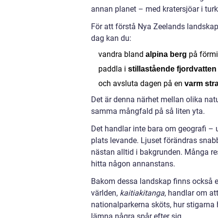
annan planet – med kratersjöar i turk
För att förstå Nya Zeelands landskap 
dag kan du:
vandra bland
på förmi
alpina berg
paddla i
stillastående fjordvatten
och avsluta dagen på en
varm str
Det är denna närhet mellan olika nat
samma mångfald på så liten yta.
Det handlar inte bara om geografi –
plats levande. Ljuset förändras snabb
nästan alltid i bakgrunden. Många res
hitta någon annanstans.
Bakom dessa landskap finns också en 
världen,
kaitiakitanga
, handlar om at
nationalparkerna sköts, hur stigarna 
lämna några spår efter sig.