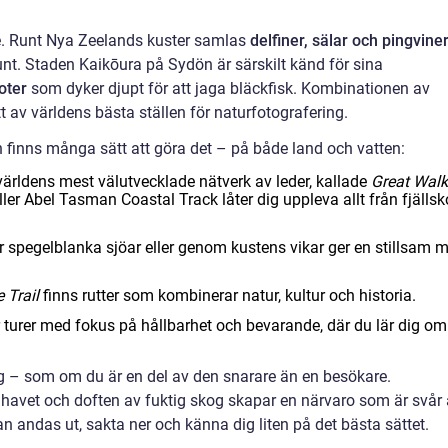
de. Runt Nya Zeelands kuster samlas
delfiner, sälar och pingvine
runt. Staden Kaikōura på Sydön är särskilt känd för sina
oter
som dyker djupt för att jaga bläckfisk. Kombinationen av
ett av världens bästa ställen för naturfotografering.
finns många sätt att göra det – på både land och vatten:
ärldens mest välutvecklade nätverk av leder, kallade
Great Wal
er Abel Tasman Coastal Track låter dig uppleva allt från fjälls
r spegelblanka sjöar eller genom kustens vikar ger en stillsam 
 Trail
finns rutter som kombinerar natur, kultur och historia.
turer med fokus på hållbarhet och bevarande, där du lär dig om
g – som om du är en del av den snarare än en besökare.
 havet och doften av fuktig skog skapar en närvaro som är svår 
an andas ut, sakta ner och känna dig liten på det bästa sättet.