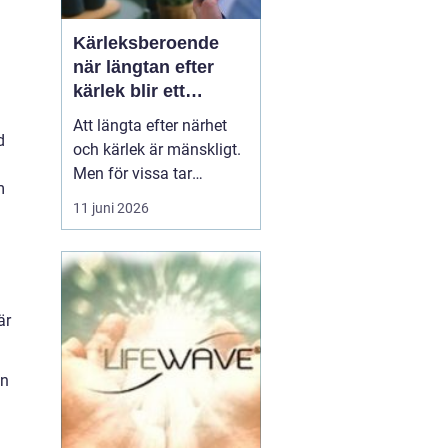
Kärleksberoende
när längtan efter
kärlek blir ett
beroende
Att längta efter närhet
d
och kärlek är mänskligt.
Men för vissa tar
m
längtan över helt.
11 juni 2026
n
Relationer, förälskelser
och fantasier om den
rätta blir viktigare än
jobb, vänner, hälsa och
till och med den egna
är
säkerheten. Då handlar
det inte längre bara om
on
s...