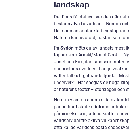
landskap
Det finns få platser i världen där na
består av två huvudöar – Nordön och
Här samsas snötäckta bergstoppar me
Naturen känns orörd, nästan som om
På
Sydön
möts du av landets mest ik
toppar som Aoraki/Mount Cook – Nya 
Josef och Fox, där ismassor möter t
annanstans i världen. Längs västkus
vattenfall och glittrande fjordar. Me
underverk”. Här speglas de höga klipp
är naturens teater – storslagen och
Nordön visar en annan sida av landet
pågår. Runt staden Rotorua bubblar ge
påminnelse om jordens krafter under 
världsarv där tre aktiva vulkaner ska
ofta kallad världens bästa endagsva