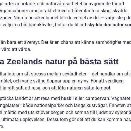
a arter är hotade, och naturvårdsarbetet är avgörande för att
ganisationer arbetar aktivt med att återplantera skog, skydda
zoner. När du besöker landet blir du en del av det – varje steg d
äljer en hållbar aktivitet, bidrar du till att
skydda den natur s
er än bara ett äventyr. Det är en chans att känna samhörighet me
 värd att vårda.
a Zeelands natur på bästa sätt
lar inte om att stressa mellan sevärdheter – det handlar om att 
 målet, och varje sväng öppnar upp en ny vy. För att verkligen
lja rätt sätt att resa, och att låta naturen sätta tempot.
pptäcka landet är att resa med
husbil eller campervan
. Vägnätet
ngplatser i både nationalparker och längs kustvägar. Friheten at
el måltid med utsikt över bergen och somna till ljudet av syrsor ä
ultimata upplevelsen. Dessutom gör det att du kan komma när
e.