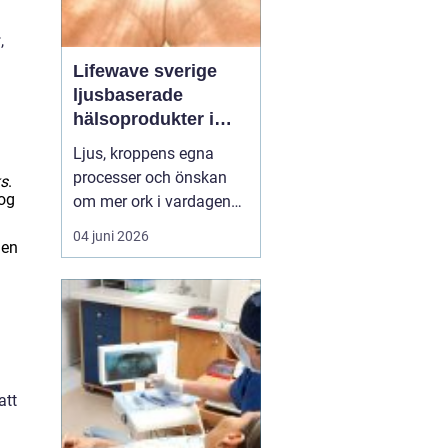
r
,
Lifewave sverige
ljusbaserade
hälsoprodukter i
fokus
Ljus, kroppens egna
processer och önskan
ks
.
kog
om mer ork i vardagen
möts i ett växande
04 juni 2026
men
intresse för fototerapi
och hälsopatchar. I
Sverige söker många
efter skonsamma
metoder som kan stödja
återhämtning, energi och
allmänt välbefinnande
att
utan ingrepp eller...