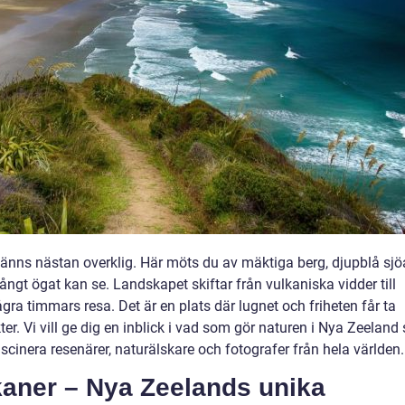
känns nästan overklig. Här möts du av mäktiga berg, djupblå sjö
ångt ögat kan se. Landskapet skiftar från vulkaniska vidder till
gra timmars resa. Det är en plats där lugnet och friheten får ta
ckter. Vi vill ge dig en inblick i vad som gör naturen i Nya Zeeland
ascinera resenärer, naturälskare och fotografer från hela världen.
ulkaner – Nya Zeelands unika