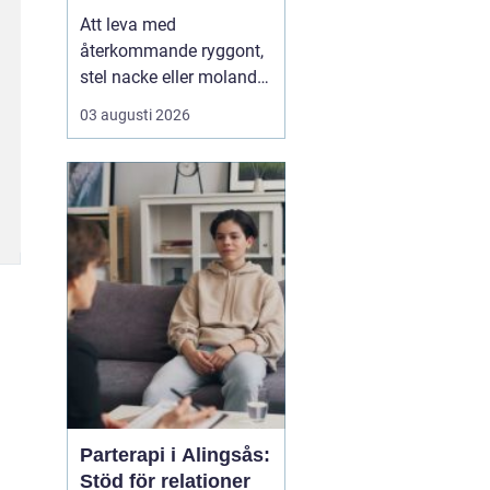
Att leva med
återkommande ryggont,
stel nacke eller molande
värk i axlar och höfter
03 augusti 2026
sliter på både ork och
humör. Många väntar
länge innan de söker
hjälp, fast problemen
ofta går att påverka. En
naprapat i Köping kan
hjälpa till att hitta
orsaken bak...
Parterapi i Alingsås:
Stöd för relationer