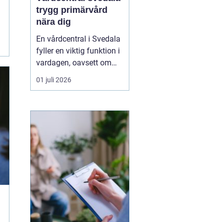
trygg primärvård
nära dig
En vårdcentral i Svedala
fyller en viktig funktion i
vardagen, oavsett om
det handlar om akuta
01 juli 2026
infektioner, långvariga
sjukdomar eller frågor
kring barnhälsa och
graviditet. När vården
samlas under ett tak blir
vägen mellan olika
mottagningar kortare...