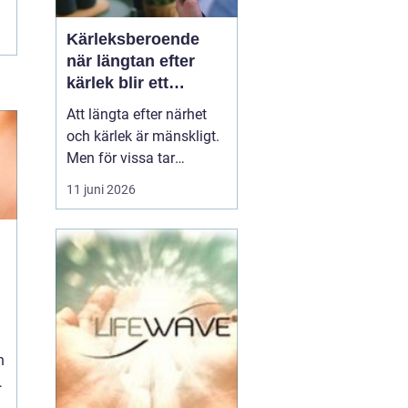
Kärleksberoende
när längtan efter
kärlek blir ett
beroende
Att längta efter närhet
och kärlek är mänskligt.
Men för vissa tar
längtan över helt.
11 juni 2026
Relationer, förälskelser
och fantasier om den
rätta blir viktigare än
jobb, vänner, hälsa och
till och med den egna
n
säkerheten. Då handlar
det inte längre bara om
s...
h