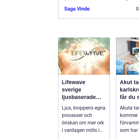
Saga Vinde
0
Lifewave
Akut ta
sverige
karlskro
ljusbaserade
får du
hälsoprodukter i
hjälp n
Ljus, kroppens egna
Akuta ta
fokus
krisar
processer och
kommer 
önskan om mer ork
förvarni
i vardagen möts i
som har 
ett växande intresse
öm kan p