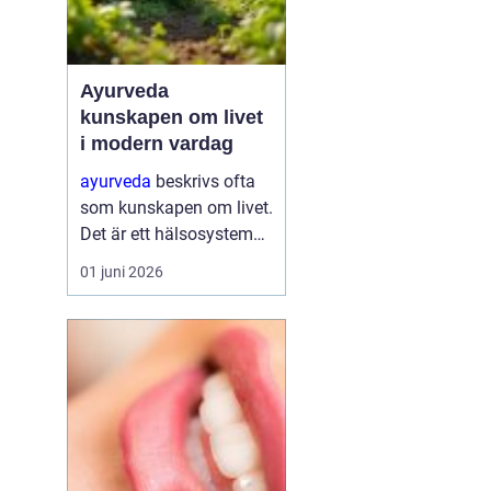
Ayurveda
kunskapen om livet
i modern vardag
ayurveda
beskrivs ofta
som kunskapen om livet.
Det är ett hälsosystem
som betonar balans,
01 juni 2026
helhet och samspelet
mellan kropp, sinne och
omgivning. I stället för
att bara fokusera på
symtom försöker
ayurve...