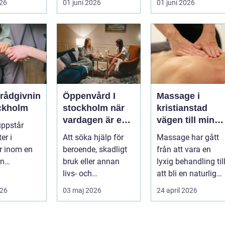
026
01 juni 2026
01 juni 2026
n...
betonar balans,
och ...
helhet och...
erådgivnin
Öppenvård I
Massage i
ockholm
stockholm när
kristianstad
vardagen är en
vägen till mindr
uppstår
del av
stress och mer
er i
Att söka hjälp för
Massage har gått
behandlingen
energi i
er inom en
beroende, skadligt
från att vara en
vardagen
an
bruk eller annan
lyxig behandling til
dgivning...
livs- och
att bli en naturlig
beteendeproblemati
del av en hållbar
026
03 maj 2026
24 april 2026
k är ett stort st...
livsst...