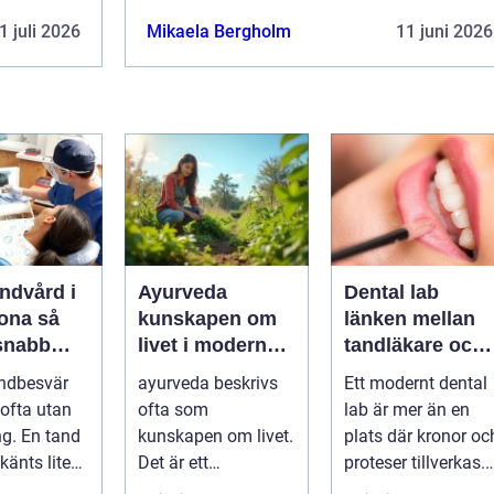
1 juli 2026
Mikaela Bergholm
11 juni 2026
ndvård i
Ayurveda
Dental lab
na så
kunskapen om
länken mellan
 snabb
livet i modern
tandläkare och
är tanden
vardag
hållbara leende
ndbesvär
ayurveda beskrivs
Ett modernt dental
ofta utan
ofta som
lab är mer än en
ng. En tand
kunskapen om livet.
plats där kronor oc
känts lite
Det är ett
proteser tillverkas.
lötsligt
hälsosystem som
Det är en teknisk