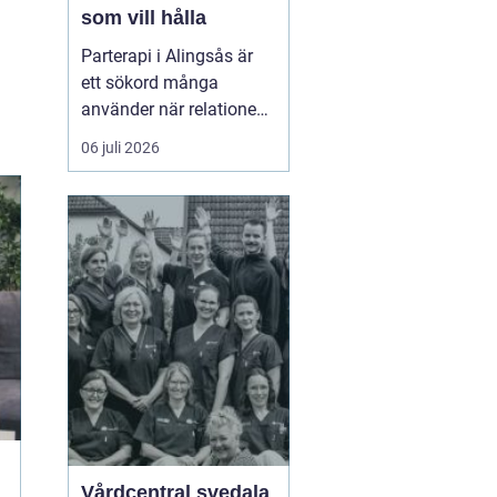
som vill hålla
Parterapi i Alingsås är
ett sökord många
använder när relationen
börjar skava och
06 juli 2026
vardagen känns mer
som kamp än
samarbete. När
konflikter upprepas,
tystnaden växer eller
avståndet kä...
Vårdcentral svedala