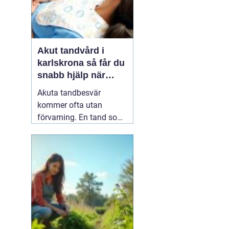
Akut tandvård i
karlskrona så får du
snabb hjälp när
tanden krisar
Akuta tandbesvär
kommer ofta utan
förvarning. En tand som
har känts lite öm kan
plötsligt göra så ont att
du knappt kan sova. En
fyllning kan lossna
lagom till helgen, eller en
tand kan skadas vid en
olycka. I sådana lägen
söker många på
04 juni
2026