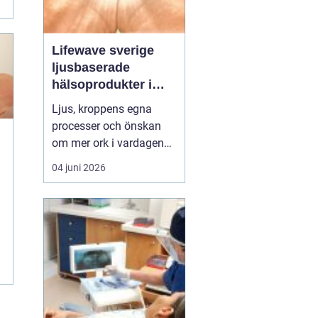
Lifewave sverige
ljusbaserade
hälsoprodukter i
fokus
Ljus, kroppens egna
processer och önskan
om mer ork i vardagen
möts i ett växande
04 juni 2026
e
intresse för fototerapi
och hälsopatchar. I
Sverige söker många
l
efter skonsamma
metoder som kan stödja
återhämtning, energi och
allmänt välbefinnande
utan ingrepp eller...