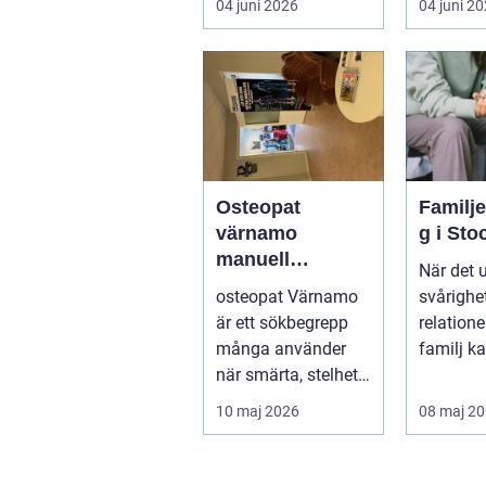
04 juni 2026
04 juni 2
för fotot...
göra så o
Osteopat
Familj
värnamo
g i St
manuell
När det 
behandling för
osteopat Värnamo
svårighet
minskad smärta
är ett sökbegrepp
relation
och Ökad
många använder
familj k
rörlighet
när smärta, stelhet
familjerå
eller återkommande
10 maj 2026
08 maj 2
värk börjar...