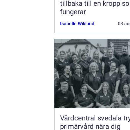
tillbaka till en kropp s
fungerar
Isabelle Wiklund
03 au
Vårdcentral svedala trygg
primärvård nära dig