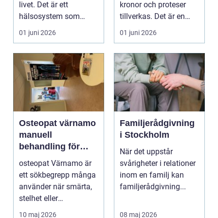
livet. Det är ett
kronor och proteser
hälsosystem som
tillverkas. Det är en
betonar balans, helhet
teknisk och ...
01 juni 2026
01 juni 2026
och...
Osteopat värnamo
Familjerådgivning
manuell
i Stockholm
behandling för
När det uppstår
minskad smärta
osteopat Värnamo är
svårigheter i relationer
och Ökad rörlighet
ett sökbegrepp många
inom en familj kan
använder när smärta,
familjerådgivning...
stelhet eller
återkommande värk
10 maj 2026
08 maj 2026