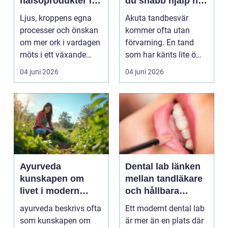
hälsoprodukter i
du snabb hjälp när
fokus
tanden krisar
Ljus, kroppens egna
Akuta tandbesvär
processer och önskan
kommer ofta utan
om mer ork i vardagen
förvarning. En tand
möts i ett växande
som har känts lite öm
intresse för fotot...
kan plötsligt göra så
04 juni 2026
04 juni 2026
on...
Ayurveda
Dental lab länken
kunskapen om
mellan tandläkare
livet i modern
och hållbara
vardag
leenden
ayurveda beskrivs ofta
Ett modernt dental lab
som kunskapen om
är mer än en plats där