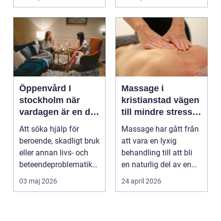
börjar...
Öppenvård I
Massage i
stockholm när
kristianstad vägen
vardagen är en del
till mindre stress
av behandlingen
och mer energi i
Att söka hjälp för
Massage har gått från
vardagen
beroende, skadligt bruk
att vara en lyxig
eller annan livs- och
behandling till att bli
beteendeproblematik
en naturlig del av en
är ett stort st...
hållbar livsst...
03 maj 2026
24 april 2026