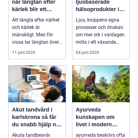
när längtan efter
ljusbaserade
kärlek blir ett
hälsoprodukter i
beroende
fokus
Att längta efter närhet
Ljus, kroppens egna
och kärlek är
processer och önskan
mänskligt. Men för
om mer ork i vardagen
vissa tar längtan över
möts i ett växande
helt. Relationer, fö...
intresse för fotot...
11 juni 2026
04 juni 2026
Akut tandvård i
Ayurveda
karlskrona så får
kunskapen om
du snabb hjälp när
livet i modern
tanden krisar
vardag
Akuta tandbesvär
ayurveda beskrivs ofta