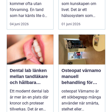
kommer ofta utan
som kunskapen om
förvarning. En tand
livet. Det är ett
som har känts lite öm
hälsosystem som
kan plötsligt göra så
betonar balans, helhet
04 juni 2026
01 juni 2026
on...
och...
Dental lab länken
Osteopat värnamo
mellan tandläkare
manuell
och hållbara
behandling för
leenden
minskad smärta
Ett modernt dental lab
osteopat Värnamo är
och Ökad rörlighet
är mer än en plats där
ett sökbegrepp många
kronor och proteser
använder när smärta,
tillverkas. Det är en
stelhet eller