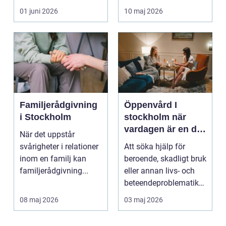
teknisk och ...
återkommande värk
01 juni 2026
10 maj 2026
börjar...
Familjerådgivning
Öppenvård I
i Stockholm
stockholm när
vardagen är en del
När det uppstår
av behandlingen
svårigheter i relationer
Att söka hjälp för
inom en familj kan
beroende, skadligt bruk
familjerådgivning...
eller annan livs- och
beteendeproblematik
är ett stort st...
08 maj 2026
03 maj 2026