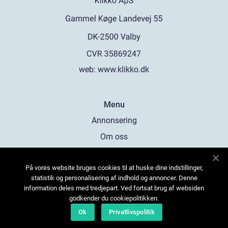
web:
www.klikko.dk
Menu
Annonsering
Om oss
Cookies
På vores website bruges cookies til at huske dine indstillinger,
Kontakta oss
statistik og personalisering af indhold og annoncer. Denne
Sitemap
information deles med tredjepart. Ved fortsat brug af websiden
godkender du cookiepolitikken.
Ok
Privatlivspolitik