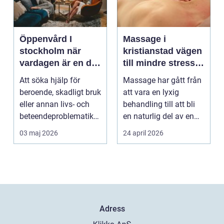
Öppenvård I
Massage i
stockholm när
kristianstad vägen
vardagen är en del
till mindre stress
av behandlingen
och mer energi i
Att söka hjälp för
Massage har gått från
vardagen
beroende, skadligt bruk
att vara en lyxig
eller annan livs- och
behandling till att bli
beteendeproblematik
en naturlig del av en
är ett stort st...
hållbar livsst...
03 maj 2026
24 april 2026
Adress