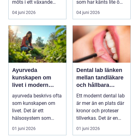
möts i ett växande
som har känts lite öm
intresse för fotot...
kan plötsligt göra så
04 juni 2026
04 juni 2026
on...
Ayurveda
Dental lab länken
kunskapen om
mellan tandläkare
livet i modern
och hållbara
vardag
leenden
ayurveda beskrivs ofta
Ett modernt dental lab
som kunskapen om
är mer än en plats där
livet. Det är ett
kronor och proteser
hälsosystem som
tillverkas. Det är en
betonar balans, helhet
teknisk och ...
01 juni 2026
01 juni 2026
och...