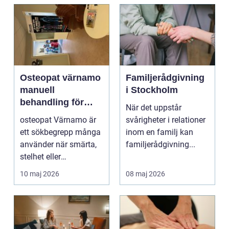
Osteopat värnamo
Familjerådgivning
manuell
i Stockholm
behandling för
När det uppstår
minskad smärta
osteopat Värnamo är
svårigheter i relationer
och Ökad rörlighet
ett sökbegrepp många
inom en familj kan
använder när smärta,
familjerådgivning...
stelhet eller
återkommande värk
10 maj 2026
08 maj 2026
börjar...