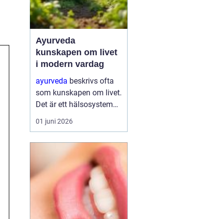
Ayurveda
kunskapen om livet
i modern vardag
ayurveda
beskrivs ofta
som kunskapen om livet.
Det är ett hälsosystem
som betonar balans,
01 juni 2026
helhet och samspelet
mellan kropp, sinne och
omgivning. I stället för
att bara fokusera på
symtom försöker
ayurve...