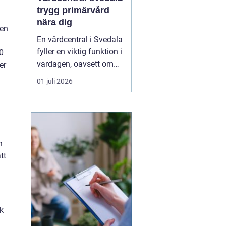
trygg primärvård
nära dig
 en
En vårdcentral i Svedala
fyller en viktig funktion i
0
vardagen, oavsett om
er
det handlar om akuta
01 juli 2026
infektioner, långvariga
sjukdomar eller frågor
kring barnhälsa och
graviditet. När vården
samlas under ett tak blir
n
vägen mellan olika
tt
mottagningar kortare...
sk