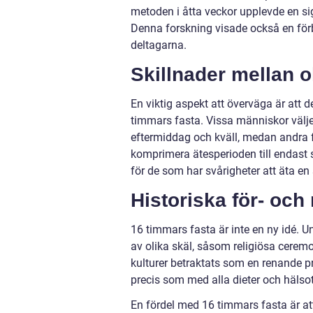
metoden i åtta veckor upplevde en si
Denna forskning visade också en förb
deltagarna.
Skillnader mellan o
En viktig aspekt att överväga är att
timmars fasta. Vissa människor väljer 
eftermiddag och kväll, medan andra för
komprimera ätesperioden till endast s
för de som har svårigheter att äta en
Historiska för- oc
16 timmars fasta är inte en ny idé. U
av olika skäl, såsom religiösa ceremo
kulturer betraktats som en renande p
precis som med alla dieter och hälsot
En fördel med 16 timmars fasta är at