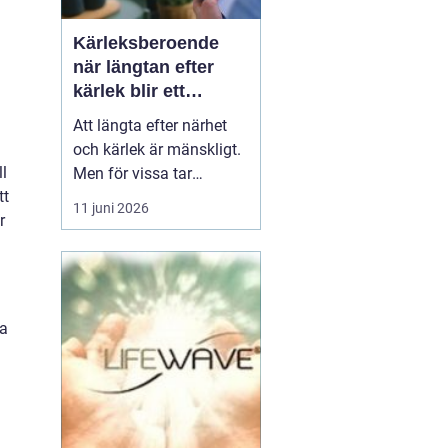
Kärleksberoende
när längtan efter
kärlek blir ett
beroende
Att längta efter närhet
och kärlek är mänskligt.
ll
Men för vissa tar
tt
längtan över helt.
11 juni 2026
r
Relationer, förälskelser
och fantasier om den
rätta blir viktigare än
jobb, vänner, hälsa och
till och med den egna
ta
säkerheten. Då handlar
det inte längre bara om
s...