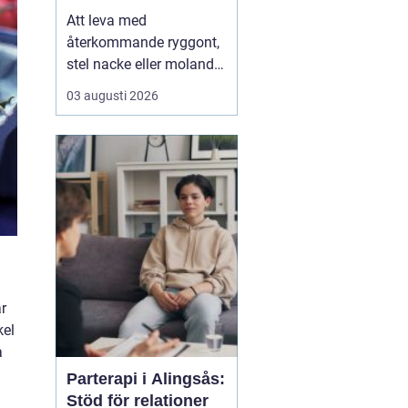
Att leva med
återkommande ryggont,
stel nacke eller molande
värk i axlar och höfter
03 augusti 2026
sliter på både ork och
humör. Många väntar
länge innan de söker
hjälp, fast problemen
ofta går att påverka. En
naprapat i Köping kan
hjälpa till att hitta
orsaken bak...
r
kel
a
Parterapi i Alingsås:
Stöd för relationer