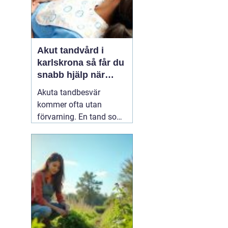
Akut tandvård i
karlskrona så får du
snabb hjälp när
tanden krisar
Akuta tandbesvär
kommer ofta utan
förvarning. En tand som
har känts lite öm kan
plötsligt göra så ont att
du knappt kan sova. En
fyllning kan lossna
lagom till helgen, eller en
tand kan skadas vid en
olycka. I sådana lägen
söker många på
04 juni
2026