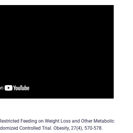
-Restricted Feeding on Weight Loss and Other Metabolic
omized Controlled Trial. Obesity, 27(4), 570-578.