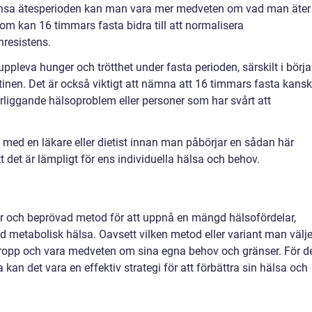
änsa ätesperioden kan man vara mer medveten om vad man äter
om kan 16 timmars fasta bidra till att normalisera
nresistens.
uppleva hunger och trötthet under fasta perioden, särskilt i börj
tinen. Det är också viktigt att nämna att 16 timmars fasta kans
erliggande hälsoproblem eller personer som har svårt att
ra med en läkare eller dietist innan man påbörjar en sådan här
tt det är lämpligt för ens individuella hälsa och behov.
är och beprövad metod för att uppnå en mängd hälsofördelar,
d metabolisk hälsa. Oavsett vilken metod eller variant man välje
in kropp och vara medveten om sina egna behov och gränser. För d
kan det vara en effektiv strategi för att förbättra sin hälsa och