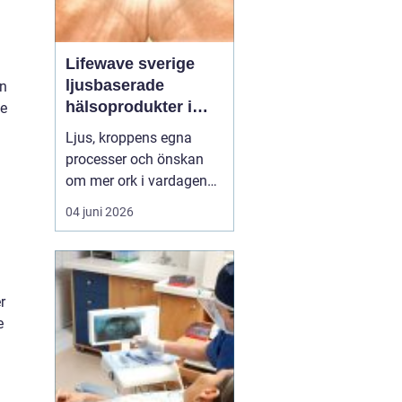
Lifewave sverige
ljusbaserade
an
hälsoprodukter i
ke
fokus
Ljus, kroppens egna
processer och önskan
om mer ork i vardagen
möts i ett växande
04 juni 2026
intresse för fototerapi
och hälsopatchar. I
Sverige söker många
efter skonsamma
r
metoder som kan stödja
e
återhämtning, energi och
allmänt välbefinnande
utan ingrepp eller...