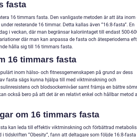
s fasta
entera 16 timmars fasta. Den vanligaste metoden är att äta inom
 under resterande 16 timmar. Detta kallas även ”16:8-fasta”. En
dag i veckan, där man begränsar kaloriintaget till endast 500-60
variationer där man kan anpassa de fasta och ätesperioderna eft
nde hålla sig till 16 timmars fasta.
m 16 timmars fasta
populärt inom hälso- och fitnessgemenskapen på grund av dess
av fasta sägs kunna hjälpa till med viktminskning och
insulinresistens och blodsockernivåer samt främja en bättre söm
n också bero på att det är en relativt enkel och hållbar metod a
ngar om 16 timmars fasta
sta kan leda till effektiv viktminskning och förbättrad metaboli
 i tidskriften ”Obesity”, fann att deltagare som följde 16:8-fasta