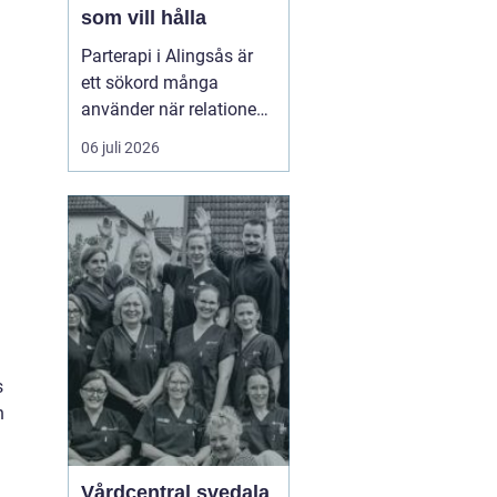
som vill hålla
Parterapi i Alingsås är
ett sökord många
använder när relationen
börjar skava och
06 juli 2026
vardagen känns mer
som kamp än
samarbete. När
konflikter upprepas,
tystnaden växer eller
avståndet kä...
s
n
Vårdcentral svedala