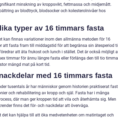
gnifikant minskning av kroppsvikt, fettmassa och midjemått.
ättring av blodtryck, blodsocker och kolesterolnivåer hos
lika typer av 16 timmars fasta
 det kan finnas variationer inom den allmänna metoden för 16
att fasta fram till middagstid för att begränsa sin ätesperiod ti
edrar att äta frukost och lunch i stället. Det är också möjligt a
ex timmar för ännu längre fasta eller förlänga den till tio timma
 stor mängd mat på kort tid.
h nackdelar med 16 timmars fasta
nder tusentals år har människor genom historien praktiserat fas
nier och rehabilitering av kropp och själ. Fasta har i många
rocess, där man ger kroppen tid att vila och återhämta sig. Men
render finns det för- och nackdelar att överväga.
t det kan hjälpa till att öka medvetenheten om matintaget och