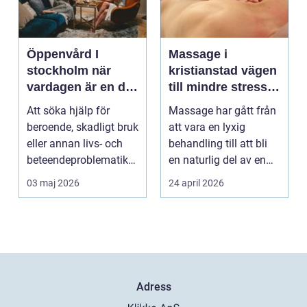
Öppenvård I
Massage i
stockholm när
kristianstad vägen
vardagen är en del
till mindre stress
av behandlingen
och mer energi i
Att söka hjälp för
Massage har gått från
vardagen
beroende, skadligt bruk
att vara en lyxig
eller annan livs- och
behandling till att bli
beteendeproblematik
en naturlig del av en
är ett stort st...
hållbar livsst...
03 maj 2026
24 april 2026
Adress