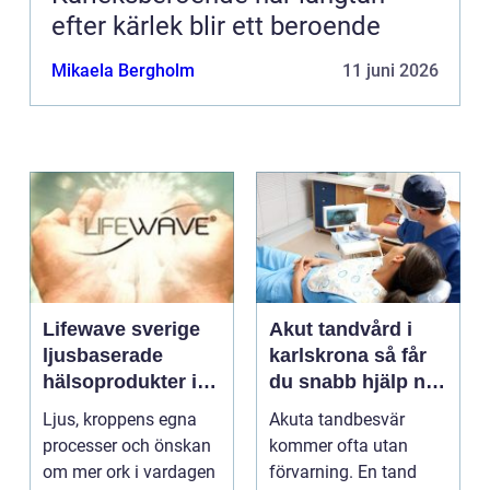
efter kärlek blir ett beroende
Mikaela Bergholm
11 juni 2026
Lifewave sverige
Akut tandvård i
ljusbaserade
karlskrona så får
hälsoprodukter i
du snabb hjälp när
fokus
tanden krisar
Ljus, kroppens egna
Akuta tandbesvär
processer och önskan
kommer ofta utan
om mer ork i vardagen
förvarning. En tand