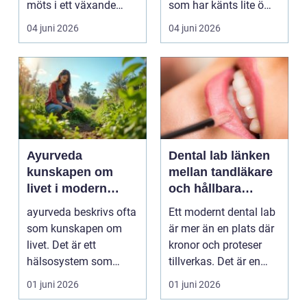
möts i ett växande
som har känts lite öm
intresse för fotot...
kan plötsligt göra så
04 juni 2026
04 juni 2026
on...
Ayurveda
Dental lab länken
kunskapen om
mellan tandläkare
livet i modern
och hållbara
vardag
leenden
ayurveda beskrivs ofta
Ett modernt dental lab
som kunskapen om
är mer än en plats där
livet. Det är ett
kronor och proteser
hälsosystem som
tillverkas. Det är en
betonar balans, helhet
teknisk och ...
01 juni 2026
01 juni 2026
och...