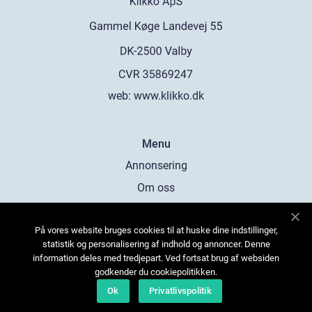
web:
www.klikko.dk
Menu
Annonsering
Om oss
Cookies
På vores website bruges cookies til at huske dine indstillinger,
Kontakta oss
statistik og personalisering af indhold og annoncer. Denne
Sitemap
information deles med tredjepart. Ved fortsat brug af websiden
godkender du cookiepolitikken.
Ok
Privatlivspolitik