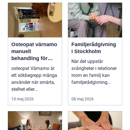
Osteopat värnamo
Familjerådgivning
manuell
i Stockholm
behandling för
När det uppstår
minskad smärta
osteopat Värnamo är
svårigheter i relationer
och Ökad rörlighet
ett sökbegrepp många
inom en familj kan
använder när smärta,
familjerådgivning...
stelhet eller
återkommande värk
10 maj 2026
08 maj 2026
börjar...