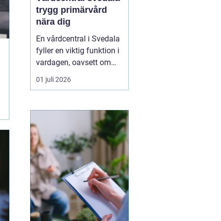
trygg primärvård
nära dig
En vårdcentral i Svedala
fyller en viktig funktion i
vardagen, oavsett om
det handlar om akuta
01 juli 2026
infektioner, långvariga
sjukdomar eller frågor
kring barnhälsa och
graviditet. När vården
samlas under ett tak blir
vägen mellan olika
mottagningar kortare...