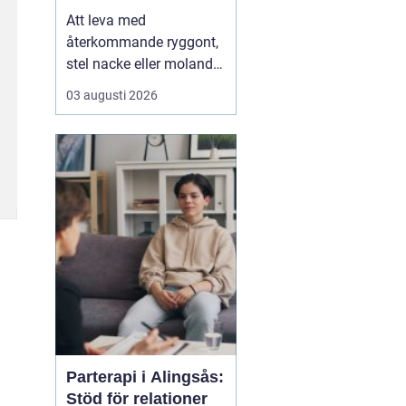
Att leva med
återkommande ryggont,
stel nacke eller molande
värk i axlar och höfter
03 augusti 2026
sliter på både ork och
humör. Många väntar
länge innan de söker
hjälp, fast problemen
ofta går att påverka. En
naprapat i Köping kan
hjälpa till att hitta
orsaken bak...
Parterapi i Alingsås:
Stöd för relationer