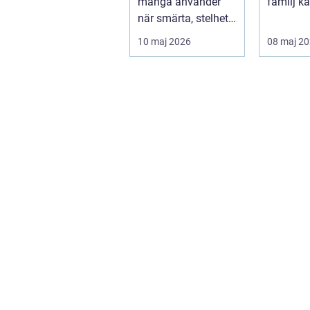
många använder
familj k
rörlighet
när smärta, stelhet
familjerå
eller återkommande
10 maj 2026
08 maj 2
värk börjar...