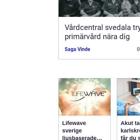
Vårdcentral svedala trygg
primärvård nära dig
Saga Vinde
0
Lifewave
Akut ta
sverige
karlskro
ljusbaserade
får du