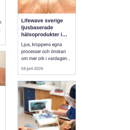
n
Lifewave sverige
h
ljusbaserade
hälsoprodukter i
fokus
Ljus, kroppens egna
processer och önskan
om mer ork i vardagen
möts i ett växande
04 juni 2026
intresse för fototerapi
och hälsopatchar. I
Sverige söker många
efter skonsamma
metoder som kan stödja
e
återhämtning, energi och
allmänt välbefinnande
utan ingrepp eller...