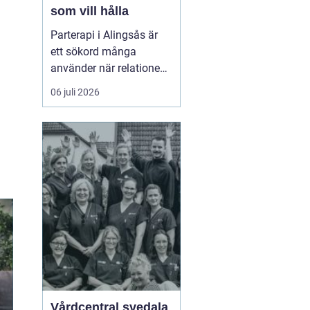
som vill hålla
Parterapi i Alingsås är
ett sökord många
använder när relationen
börjar skava och
06 juli 2026
vardagen känns mer
som kamp än
samarbete. När
konflikter upprepas,
tystnaden växer eller
avståndet kä...
Vårdcentral svedala