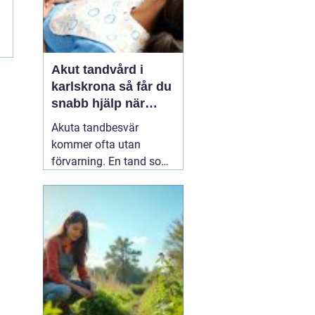
l
Akut tandvård i
karlskrona så får du
snabb hjälp när
tanden krisar
Akuta tandbesvär
kommer ofta utan
förvarning. En tand som
har känts lite öm kan
plötsligt göra så ont att
du knappt kan sova. En
fyllning kan lossna
lagom till helgen, eller en
tand kan skadas vid en
olycka. I sådana lägen
söker många på
04 juni
2026