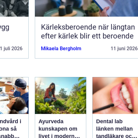
Kärleksberoende när längtan
efter kärlek blir ett beroende
1 juli 2026
Mikaela Bergholm
11 juni 2026
ndvård i
Ayurveda
Dental lab
na så
kunskapen om
länken mellan
 snabb
livet i modern
tandläkare och