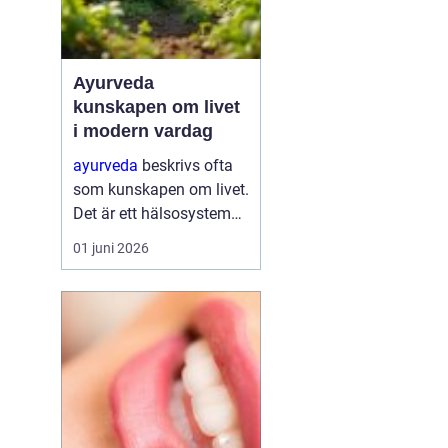
Ayurveda
kunskapen om livet
i modern vardag
ayurveda
beskrivs ofta
som kunskapen om livet.
Det är ett hälsosystem
som betonar balans,
01 juni 2026
helhet och samspelet
mellan kropp, sinne och
omgivning. I stället för
att bara fokusera på
symtom försöker
ayurve...