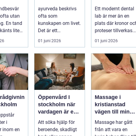
är tanden
vardag
hållbara leende
ndbesvär
ayurveda beskrivs
Ett modernt dental
ofta utan
ofta som
lab är mer än en
ng. En tand
kunskapen om livet.
plats där kronor oc
känts lite
Det är ett
proteser tillverkas.
lötsligt
hälsosystem som
Det är en teknisk
026
01 juni 2026
01 juni 2026
n...
betonar balans,
och ...
helhet och...
erådgivnin
Öppenvård I
Massage i
ockholm
stockholm när
kristianstad
vardagen är en
vägen till mindr
uppstår
del av
stress och mer
er i
Att söka hjälp för
Massage har gått
behandlingen
energi i
er inom en
beroende, skadligt
från att vara en
vardagen