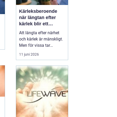
Kärleksberoende
när längtan efter
kärlek blir ett
beroende
Att längta efter närhet
och kärlek är mänskligt.
Men för vissa tar
längtan över helt.
11 juni 2026
Relationer, förälskelser
och fantasier om den
rätta blir viktigare än
jobb, vänner, hälsa och
till och med den egna
säkerheten. Då handlar
det inte längre bara om
s...