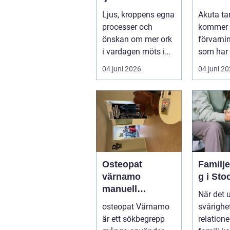
hälsoprodukter i
hjälp n
Ljus, kroppens egna
Akuta ta
fokus
krisar
processer och
kommer 
önskan om mer ork
förvarni
i vardagen möts i
som har 
ett växande intresse
öm kan p
04 juni 2026
04 juni 2
för fotot...
göra så o
Osteopat
Familj
värnamo
g i St
manuell
När det 
behandling för
osteopat Värnamo
svårighet
minskad smärta
är ett sökbegrepp
relation
och Ökad