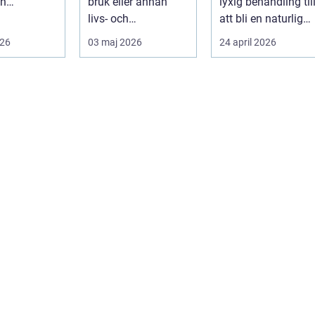
an
bruk eller annan
lyxig behandling til
dgivning...
livs- och
att bli en naturlig
beteendeproblemati
del av en hållbar
026
03 maj 2026
24 april 2026
k är ett stort st...
livsst...