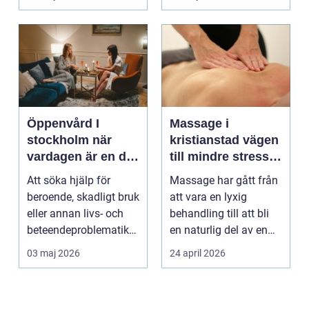
börjar...
Öppenvård I
Massage i
stockholm när
kristianstad vägen
vardagen är en del
till mindre stress
av behandlingen
och mer energi i
Att söka hjälp för
Massage har gått från
vardagen
beroende, skadligt bruk
att vara en lyxig
eller annan livs- och
behandling till att bli
beteendeproblematik
en naturlig del av en
är ett stort st...
hållbar livsst...
03 maj 2026
24 april 2026