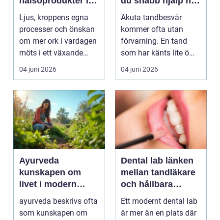
hälsoprodukter i
du snabb hjälp när
fokus
tanden krisar
Ljus, kroppens egna
Akuta tandbesvär
processer och önskan
kommer ofta utan
om mer ork i vardagen
förvarning. En tand
möts i ett växande
som har känts lite öm
intresse för fotot...
kan plötsligt göra så
04 juni 2026
04 juni 2026
on...
Ayurveda
Dental lab länken
kunskapen om
mellan tandläkare
livet i modern
och hållbara
vardag
leenden
ayurveda beskrivs ofta
Ett modernt dental lab
som kunskapen om
är mer än en plats där