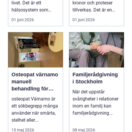
livet. Det är ett
kronor och proteser
hälsosystem som
tillverkas. Det är en
betonar balans, helhet
teknisk och ...
01 juni 2026
01 juni 2026
och...
Osteopat värnamo
Familjerådgivning
manuell
i Stockholm
behandling för
När det uppstår
minskad smärta
osteopat Värnamo är
svårigheter i relationer
och Ökad rörlighet
ett sökbegrepp många
inom en familj kan
använder när smärta,
familjerådgivning...
stelhet eller
återkommande värk
10 maj 2026
08 maj 2026