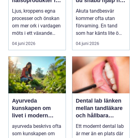
hälsoprodukter i
du snabb hjälp när
fokus
tanden krisar
Ljus, kroppens egna
Akuta tandbesvär
processer och önskan
kommer ofta utan
om mer ork i vardagen
förvarning. En tand
möts i ett växande
som har känts lite öm
intresse för fotot...
kan plötsligt göra så
04 juni 2026
04 juni 2026
on...
Ayurveda
Dental lab länken
kunskapen om
mellan tandläkare
livet i modern
och hållbara
vardag
leenden
ayurveda beskrivs ofta
Ett modernt dental lab
som kunskapen om
är mer än en plats där