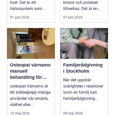
livet. Det är ett
kronor och proteser
hälsosystem som
tillverkas. Det är en
betonar balans, helhet
teknisk och ...
01 juni 2026
01 juni 2026
och...
Osteopat värnamo
Familjerådgivning
manuell
i Stockholm
behandling för
När det uppstår
minskad smärta
osteopat Värnamo är
svårigheter i relationer
och Ökad rörlighet
ett sökbegrepp många
inom en familj kan
använder när smärta,
familjerådgivning...
stelhet eller
återkommande värk
10 maj 2026
08 maj 2026