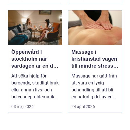
börjar...
Öppenvård I
Massage i
stockholm när
kristianstad vägen
vardagen är en del
till mindre stress
av behandlingen
och mer energi i
Att söka hjälp för
Massage har gått från
vardagen
beroende, skadligt bruk
att vara en lyxig
eller annan livs- och
behandling till att bli
beteendeproblematik
en naturlig del av en
är ett stort st...
hållbar livsst...
03 maj 2026
24 april 2026