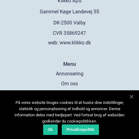
web:
www.klikko.dk
Menu
Annonsering
Om oss
Cookies
På vores website bruges cookies til at huske dine indstillinger,
Kontakta oss
statistik og personalisering af indhold og annoncer. Denne
Sitemap
information deles med tredjepart. Ved fortsat brug af websiden
godkender du cookiepolitikken.
Ok
Privatlivspolitik