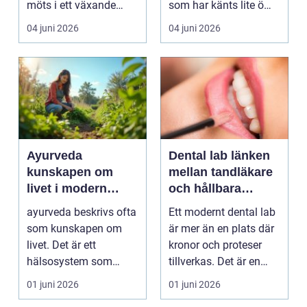
möts i ett växande
som har känts lite öm
intresse för fotot...
kan plötsligt göra så
04 juni 2026
04 juni 2026
on...
Ayurveda
Dental lab länken
kunskapen om
mellan tandläkare
livet i modern
och hållbara
vardag
leenden
ayurveda beskrivs ofta
Ett modernt dental lab
som kunskapen om
är mer än en plats där
livet. Det är ett
kronor och proteser
hälsosystem som
tillverkas. Det är en
betonar balans, helhet
teknisk och ...
01 juni 2026
01 juni 2026
och...