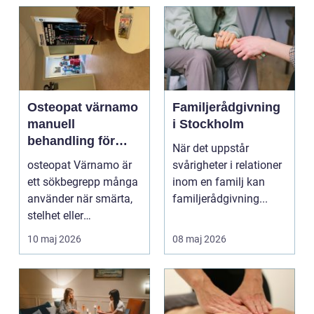
Osteopat värnamo
Familjerådgivning
manuell
i Stockholm
behandling för
När det uppstår
minskad smärta
osteopat Värnamo är
svårigheter i relationer
och Ökad rörlighet
ett sökbegrepp många
inom en familj kan
använder när smärta,
familjerådgivning...
stelhet eller
återkommande värk
10 maj 2026
08 maj 2026
börjar...