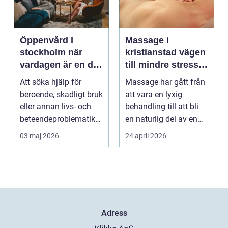
Öppenvård I
Massage i
stockholm när
kristianstad vägen
vardagen är en del
till mindre stress
av behandlingen
och mer energi i
Att söka hjälp för
Massage har gått från
vardagen
beroende, skadligt bruk
att vara en lyxig
eller annan livs- och
behandling till att bli
beteendeproblematik
en naturlig del av en
är ett stort st...
hållbar livsst...
03 maj 2026
24 april 2026
Adress