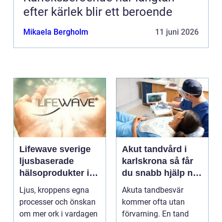
efter kärlek blir ett beroende
Mikaela Bergholm
11 juni 2026
Lifewave sverige
Akut tandvård i
ljusbaserade
karlskrona så får
hälsoprodukter i
du snabb hjälp när
fokus
tanden krisar
Ljus, kroppens egna
Akuta tandbesvär
processer och önskan
kommer ofta utan
om mer ork i vardagen
förvarning. En tand