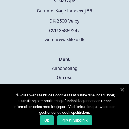
web:
www.klikko.dk
Menu
Annonsering
Om oss
Cookies
På vores website bruges cookies til at huske dine indstillinger,
Kontakta oss
statistik og personalisering af indhold og annoncer. Denne
Sitemap
information deles med tredjepart. Ved fortsat brug af websiden
godkender du cookiepolitikken.
Ok
Privatlivspolitik