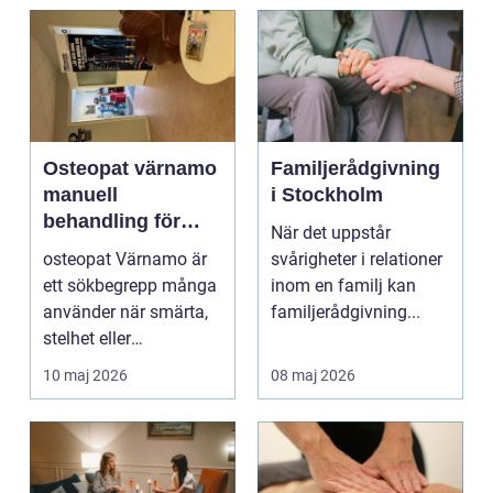
Osteopat värnamo
Familjerådgivning
manuell
i Stockholm
behandling för
När det uppstår
minskad smärta
osteopat Värnamo är
svårigheter i relationer
och Ökad rörlighet
ett sökbegrepp många
inom en familj kan
använder när smärta,
familjerådgivning...
stelhet eller
återkommande värk
10 maj 2026
08 maj 2026
börjar...