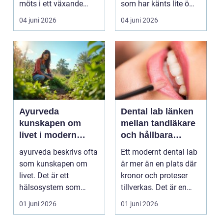
möts i ett växande
som har känts lite öm
intresse för fotot...
kan plötsligt göra så
04 juni 2026
04 juni 2026
on...
Ayurveda
Dental lab länken
kunskapen om
mellan tandläkare
livet i modern
och hållbara
vardag
leenden
ayurveda beskrivs ofta
Ett modernt dental lab
som kunskapen om
är mer än en plats där
livet. Det är ett
kronor och proteser
hälsosystem som
tillverkas. Det är en
betonar balans, helhet
teknisk och ...
01 juni 2026
01 juni 2026
och...