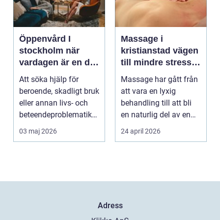
Öppenvård I
Massage i
stockholm när
kristianstad vägen
vardagen är en del
till mindre stress
av behandlingen
och mer energi i
Att söka hjälp för
Massage har gått från
vardagen
beroende, skadligt bruk
att vara en lyxig
eller annan livs- och
behandling till att bli
beteendeproblematik
en naturlig del av en
är ett stort st...
hållbar livsst...
03 maj 2026
24 april 2026
Adress