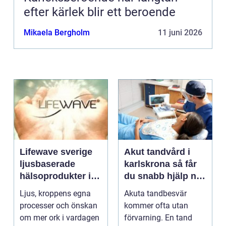
efter kärlek blir ett beroende
Mikaela Bergholm
11 juni 2026
Lifewave sverige
Akut tandvård i
ljusbaserade
karlskrona så får
hälsoprodukter i
du snabb hjälp när
fokus
tanden krisar
Ljus, kroppens egna
Akuta tandbesvär
processer och önskan
kommer ofta utan
om mer ork i vardagen
förvarning. En tand