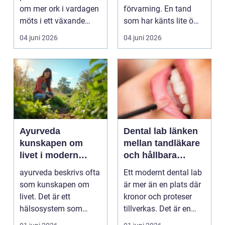
om mer ork i vardagen
förvarning. En tand
möts i ett växande
som har känts lite öm
intresse för fotot...
kan plötsligt göra så
04 juni 2026
04 juni 2026
on...
Ayurveda
Dental lab länken
kunskapen om
mellan tandläkare
livet i modern
och hållbara
vardag
leenden
ayurveda beskrivs ofta
Ett modernt dental lab
som kunskapen om
är mer än en plats där
livet. Det är ett
kronor och proteser
hälsosystem som
tillverkas. Det är en
betonar balans, helhet
teknisk och ...