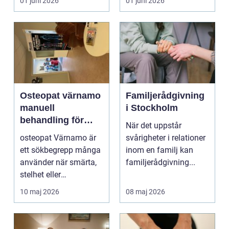
01 juni 2026
01 juni 2026
och...
Osteopat värnamo
Familjerådgivning
manuell
i Stockholm
behandling för
När det uppstår
minskad smärta
osteopat Värnamo är
svårigheter i relationer
och Ökad rörlighet
ett sökbegrepp många
inom en familj kan
använder när smärta,
familjerådgivning...
stelhet eller
återkommande värk
10 maj 2026
08 maj 2026
börjar...