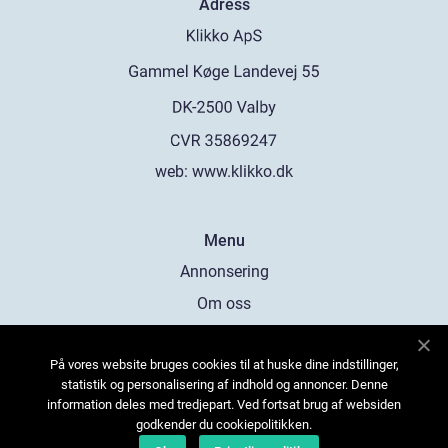
Adress
web:
www.klikko.dk
Menu
Annonsering
Om oss
Cookies
På vores website bruges cookies til at huske dine indstillinger,
Kontakta oss
statistik og personalisering af indhold og annoncer. Denne
Sitemap
information deles med tredjepart. Ved fortsat brug af websiden
godkender du cookiepolitikken.