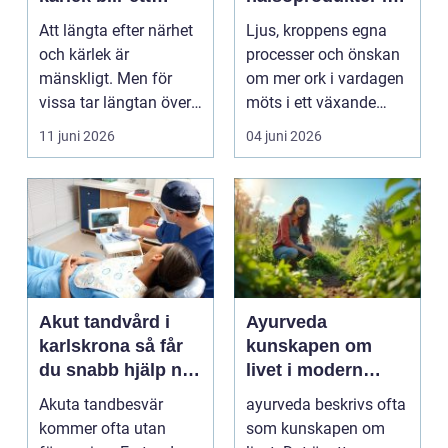
beroende
fokus
Att längta efter närhet
Ljus, kroppens egna
och kärlek är
processer och önskan
mänskligt. Men för
om mer ork i vardagen
vissa tar längtan över
möts i ett växande
helt. Relationer, fö...
intresse för fotot...
11 juni 2026
04 juni 2026
Akut tandvård i
Ayurveda
karlskrona så får
kunskapen om
du snabb hjälp när
livet i modern
tanden krisar
vardag
Akuta tandbesvär
ayurveda beskrivs ofta
kommer ofta utan
som kunskapen om