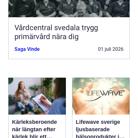
Vårdcentral svedala trygg
primärvård nära dig
Saga Vinde
01 juli 2026
Kärleksberoende
Lifewave sverige
när längtan efter
ljusbaserade
kärlek blir ett
hälsoprodukter i