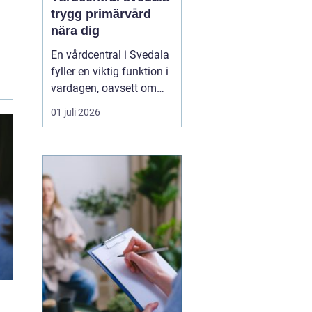
trygg primärvård
nära dig
En vårdcentral i Svedala
fyller en viktig funktion i
vardagen, oavsett om
det handlar om akuta
01 juli 2026
infektioner, långvariga
sjukdomar eller frågor
kring barnhälsa och
graviditet. När vården
samlas under ett tak blir
vägen mellan olika
mottagningar kortare...