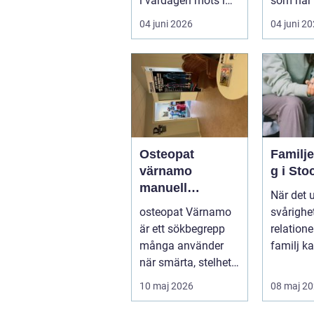
i vardagen möts i
som har 
ett växande intresse
öm kan p
04 juni 2026
04 juni 2
för fotot...
göra så o
Osteopat
Familj
värnamo
g i St
manuell
När det 
behandling för
osteopat Värnamo
svårighet
minskad smärta
är ett sökbegrepp
relation
och Ökad
många använder
familj k
rörlighet
när smärta, stelhet
familjerå
eller återkommande
10 maj 2026
08 maj 2
värk börjar...