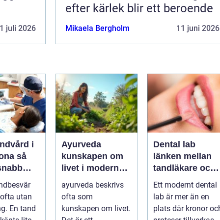
efter kärlek blir ett beroende
1 juli 2026
Mikaela Bergholm
11 juni 2026
ndvård i
Ayurveda
Dental lab
na så
kunskapen om
länken mellan
 snabb
livet i modern
tandläkare och
är tanden
vardag
hållbara leende
ndbesvär
ayurveda beskrivs
Ett modernt dental
ofta utan
ofta som
lab är mer än en
ng. En tand
kunskapen om livet.
plats där kronor oc