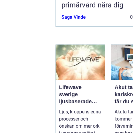
primärvård nära dig
Saga Vinde
0
Lifewave
Akut ta
sverige
karlskro
ljusbaserade
får du
hälsoprodukter i
hjälp n
Ljus, kroppens egna
Akuta ta
fokus
krisar
processer och
kommer 
önskan om mer ork
förvarni