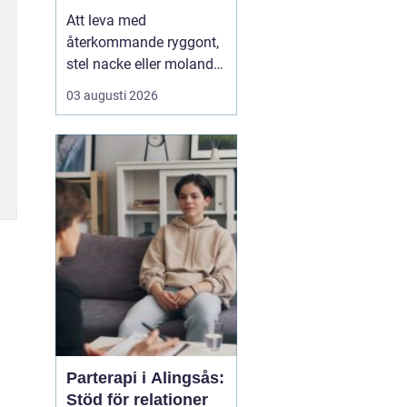
Att leva med
återkommande ryggont,
stel nacke eller molande
värk i axlar och höfter
03 augusti 2026
sliter på både ork och
humör. Många väntar
länge innan de söker
hjälp, fast problemen
ofta går att påverka. En
naprapat i Köping kan
hjälpa till att hitta
orsaken bak...
Parterapi i Alingsås:
Stöd för relationer