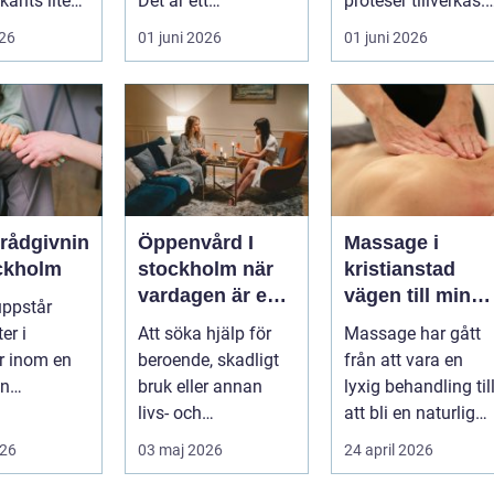
känts lite
Det är ett
proteser tillverkas.
lötsligt
hälsosystem som
Det är en teknisk
026
01 juni 2026
01 juni 2026
n...
betonar balans,
och ...
helhet och...
erådgivnin
Öppenvård I
Massage i
ockholm
stockholm när
kristianstad
vardagen är en
vägen till mindr
uppstår
del av
stress och mer
er i
Att söka hjälp för
Massage har gått
behandlingen
energi i
er inom en
beroende, skadligt
från att vara en
vardagen
an
bruk eller annan
lyxig behandling til
dgivning...
livs- och
att bli en naturlig
beteendeproblemati
del av en hållbar
026
03 maj 2026
24 april 2026
k är ett stort st...
livsst...