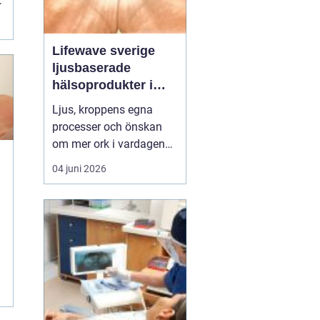
Lifewave sverige
ljusbaserade
hälsoprodukter i
fokus
Ljus, kroppens egna
processer och önskan
om mer ork i vardagen
möts i ett växande
04 juni 2026
intresse för fototerapi
e
och hälsopatchar. I
Sverige söker många
efter skonsamma
metoder som kan stödja
l
återhämtning, energi och
allmänt välbefinnande
utan ingrepp eller...