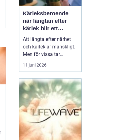
Kärleksberoende
när längtan efter
kärlek blir ett
beroende
Att längta efter närhet
och kärlek är mänskligt.
Men för vissa tar
längtan över helt.
11 juni 2026
Relationer, förälskelser
och fantasier om den
rätta blir viktigare än
jobb, vänner, hälsa och
till och med den egna
säkerheten. Då handlar
n
det inte längre bara om
s...
h