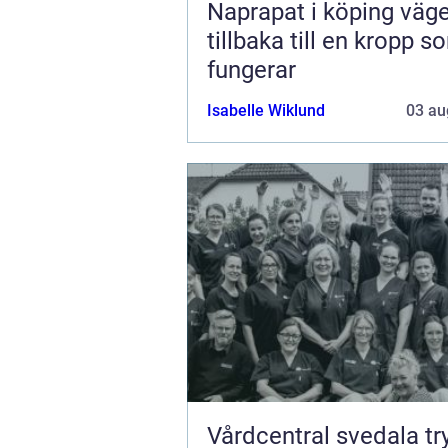
Naprapat i köping vägen
tillbaka till en kropp s
fungerar
Isabelle Wiklund
03 au
Vårdcentral svedala trygg