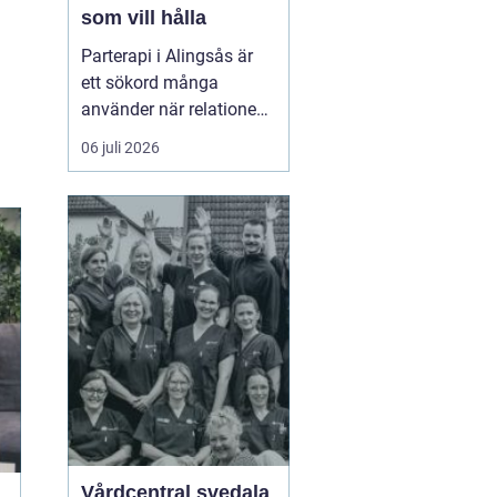
som vill hålla
Parterapi i Alingsås är
ett sökord många
använder när relationen
börjar skava och
06 juli 2026
vardagen känns mer
som kamp än
samarbete. När
konflikter upprepas,
tystnaden växer eller
avståndet kä...
Vårdcentral svedala