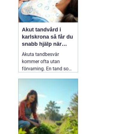
Akut tandvård i
karlskrona så får du
snabb hjälp när
tanden krisar
Akuta tandbesvär
kommer ofta utan
förvarning. En tand som
har känts lite öm kan
plötsligt göra så ont att
du knappt kan sova. En
fyllning kan lossna
lagom till helgen, eller en
tand kan skadas vid en
olycka. I sådana lägen
söker många på
04 juni
2026