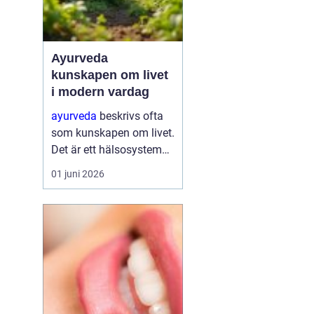
Ayurveda
kunskapen om livet
i modern vardag
ayurveda
beskrivs ofta
som kunskapen om livet.
Det är ett hälsosystem
som betonar balans,
01 juni 2026
helhet och samspelet
mellan kropp, sinne och
omgivning. I stället för
att bara fokusera på
symtom försöker
ayurve...