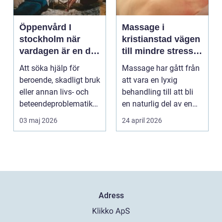
Öppenvård I
Massage i
stockholm när
kristianstad vägen
vardagen är en del
till mindre stress
av behandlingen
och mer energi i
Att söka hjälp för
Massage har gått från
vardagen
beroende, skadligt bruk
att vara en lyxig
eller annan livs- och
behandling till att bli
beteendeproblematik
en naturlig del av en
är ett stort st...
hållbar livsst...
03 maj 2026
24 april 2026
Adress