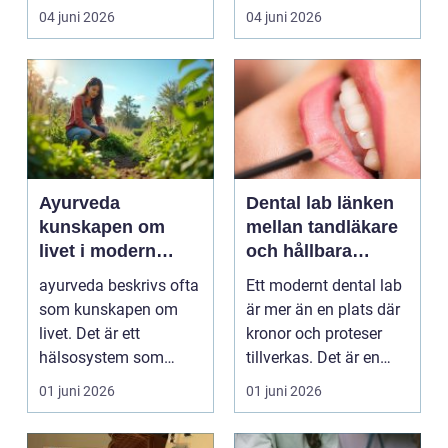
intresse för fotot...
kan plötsligt göra så
04 juni 2026
04 juni 2026
on...
Ayurveda
Dental lab länken
kunskapen om
mellan tandläkare
livet i modern
och hållbara
vardag
leenden
ayurveda beskrivs ofta
Ett modernt dental lab
som kunskapen om
är mer än en plats där
livet. Det är ett
kronor och proteser
hälsosystem som
tillverkas. Det är en
betonar balans, helhet
teknisk och ...
01 juni 2026
01 juni 2026
och...