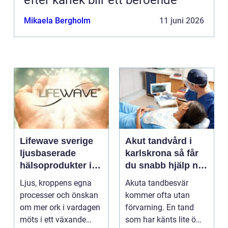
efter kärlek blir ett beroende
Mikaela Bergholm
11 juni 2026
Lifewave sverige
Akut tandvård i
ljusbaserade
karlskrona så får
hälsoprodukter i
du snabb hjälp när
fokus
tanden krisar
Ljus, kroppens egna
Akuta tandbesvär
processer och önskan
kommer ofta utan
om mer ork i vardagen
förvarning. En tand
möts i ett växande
som har känts lite öm