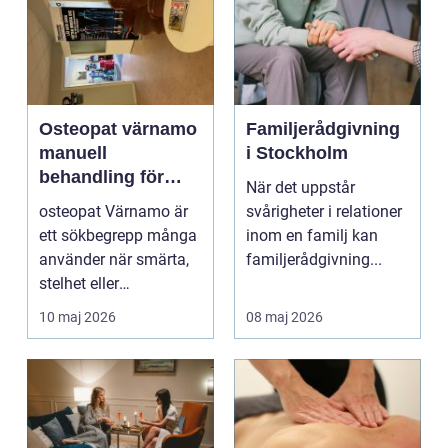
Osteopat värnamo
Familjerådgivning
manuell
i Stockholm
behandling för
När det uppstår
minskad smärta
osteopat Värnamo är
svårigheter i relationer
och Ökad rörlighet
ett sökbegrepp många
inom en familj kan
använder när smärta,
familjerådgivning...
stelhet eller
återkommande värk
10 maj 2026
08 maj 2026
börjar...