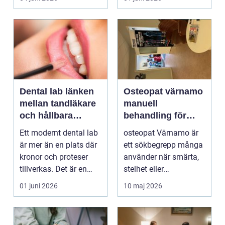
on...
och...
Dental lab länken
Osteopat värnamo
mellan tandläkare
manuell
och hållbara
behandling för
leenden
minskad smärta
Ett modernt dental lab
osteopat Värnamo är
och Ökad rörlighet
är mer än en plats där
ett sökbegrepp många
kronor och proteser
använder när smärta,
tillverkas. Det är en
stelhet eller
teknisk och ...
återkommande värk
01 juni 2026
10 maj 2026
börjar...