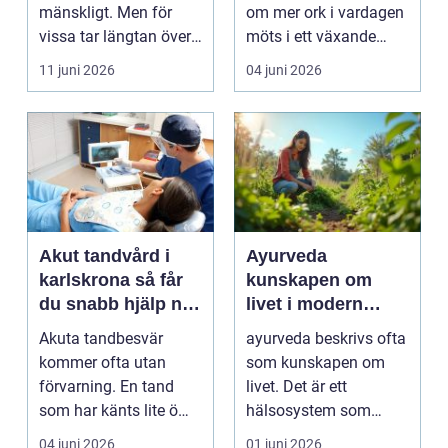
mänskligt. Men för
om mer ork i vardagen
vissa tar längtan över
möts i ett växande
helt. Relationer, fö...
intresse för fotot...
11 juni 2026
04 juni 2026
Akut tandvård i
Ayurveda
karlskrona så får
kunskapen om
du snabb hjälp när
livet i modern
tanden krisar
vardag
Akuta tandbesvär
ayurveda beskrivs ofta
kommer ofta utan
som kunskapen om
förvarning. En tand
livet. Det är ett
som har känts lite öm
hälsosystem som
kan plötsligt göra så
betonar balans, helhet
04 juni 2026
01 juni 2026