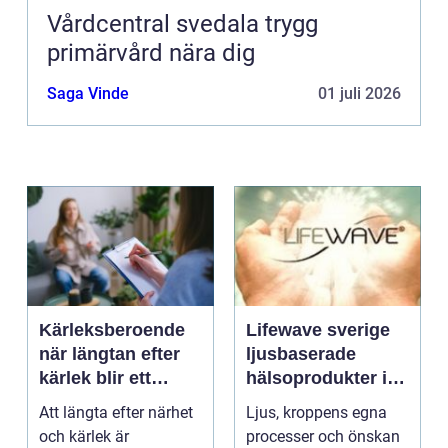
Vårdcentral svedala trygg
primärvård nära dig
Saga Vinde
01 juli 2026
Kärleksberoende
Lifewave sverige
när längtan efter
ljusbaserade
kärlek blir ett
hälsoprodukter i
beroende
fokus
Att längta efter närhet
Ljus, kroppens egna
och kärlek är
processer och önskan