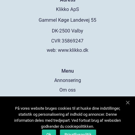
web:
www.klikko.dk
Menu
Annonsering
Om oss
Cookies
På vores website bruges cookies til at huske dine indstillinger,
Kontakta oss
statistik og personalisering af indhold og annoncer. Denne
Sitemap
information deles med tredjepart. Ved fortsat brug af websiden
godkender du cookiepolitikken.
Ok
Privatlivspolitik