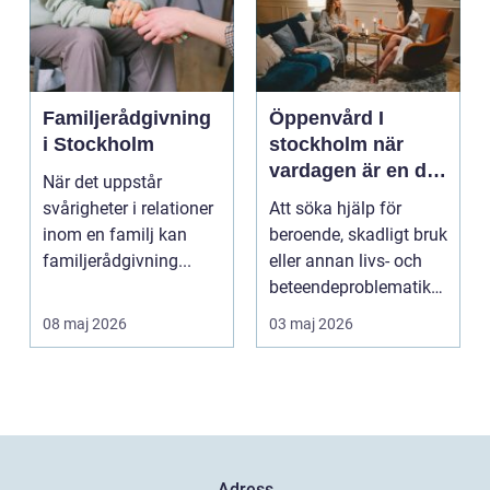
Familjerådgivning
Öppenvård I
i Stockholm
stockholm när
vardagen är en del
När det uppstår
av behandlingen
svårigheter i relationer
Att söka hjälp för
inom en familj kan
beroende, skadligt bruk
familjerådgivning...
eller annan livs- och
beteendeproblematik
är ett stort st...
08 maj 2026
03 maj 2026
Adress