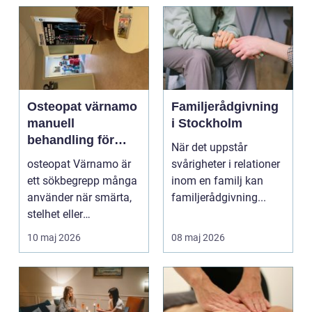
Osteopat värnamo
Familjerådgivning
manuell
i Stockholm
behandling för
När det uppstår
minskad smärta
osteopat Värnamo är
svårigheter i relationer
och Ökad rörlighet
ett sökbegrepp många
inom en familj kan
använder när smärta,
familjerådgivning...
stelhet eller
återkommande värk
10 maj 2026
08 maj 2026
börjar...