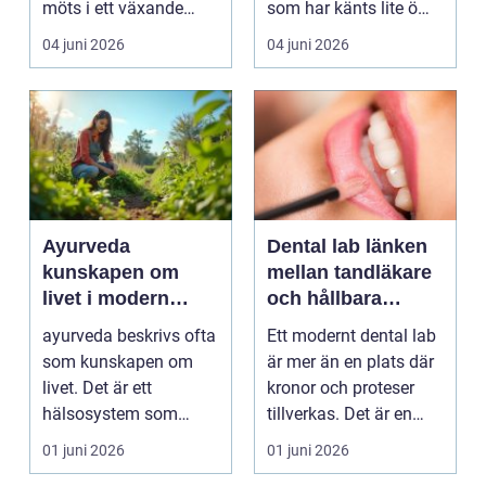
möts i ett växande
som har känts lite öm
intresse för fotot...
kan plötsligt göra så
04 juni 2026
04 juni 2026
on...
Ayurveda
Dental lab länken
kunskapen om
mellan tandläkare
livet i modern
och hållbara
vardag
leenden
ayurveda beskrivs ofta
Ett modernt dental lab
som kunskapen om
är mer än en plats där
livet. Det är ett
kronor och proteser
hälsosystem som
tillverkas. Det är en
betonar balans, helhet
teknisk och ...
01 juni 2026
01 juni 2026
och...