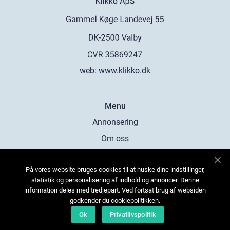
web:
www.klikko.dk
Menu
Annonsering
Om oss
Cookies
På vores website bruges cookies til at huske dine indstillinger,
Kontakta oss
statistik og personalisering af indhold og annoncer. Denne
Sitemap
information deles med tredjepart. Ved fortsat brug af websiden
godkender du cookiepolitikken.
Ok
Privatlivspolitik