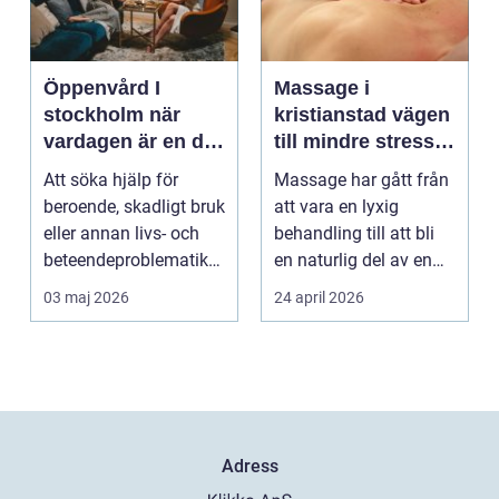
Öppenvård I
Massage i
stockholm när
kristianstad vägen
vardagen är en del
till mindre stress
av behandlingen
och mer energi i
Att söka hjälp för
Massage har gått från
vardagen
beroende, skadligt bruk
att vara en lyxig
eller annan livs- och
behandling till att bli
beteendeproblematik
en naturlig del av en
är ett stort st...
hållbar livsst...
03 maj 2026
24 april 2026
Adress