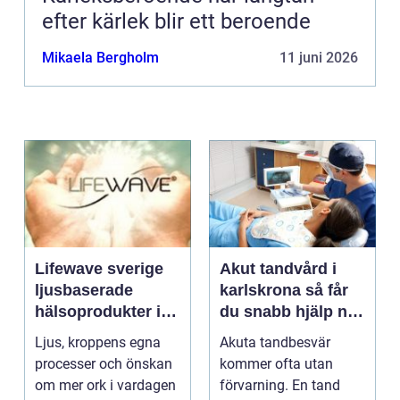
efter kärlek blir ett beroende
Mikaela Bergholm
11 juni 2026
Lifewave sverige
Akut tandvård i
ljusbaserade
karlskrona så får
hälsoprodukter i
du snabb hjälp när
fokus
tanden krisar
Ljus, kroppens egna
Akuta tandbesvär
processer och önskan
kommer ofta utan
om mer ork i vardagen
förvarning. En tand