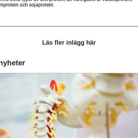
inprotein och sojaprotein.
Läs fler inlägg här
 nyheter