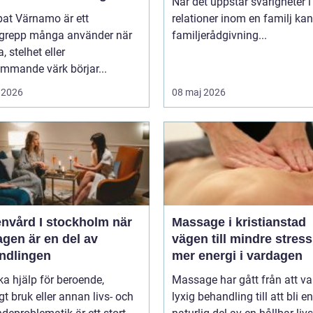
När det uppstår svårigheter i
pat Värnamo är ett
relationer inom en familj kan
grepp många använder när
familjerådgivning...
, stelhet eller
mmande värk börjar...
 2026
08 maj 2026
vård I stockholm när
Massage i kristianstad
gen är en del av
vägen till mindre stres
ndlingen
mer energi i vardagen
ka hjälp för beroende,
Massage har gått från att va
gt bruk eller annan livs- och
lyxig behandling till att bli en