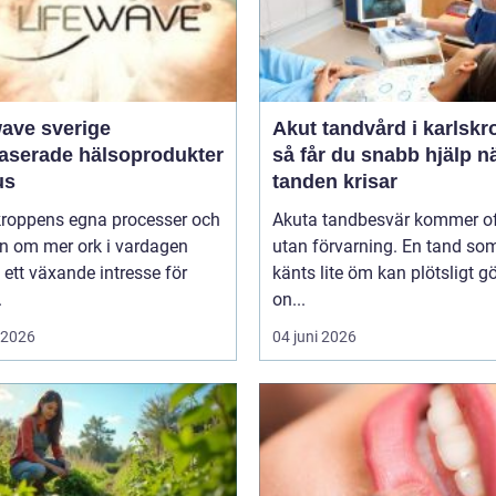
wave sverige
Akut tandvård i karlskr
baserade hälsoprodukter
så får du snabb hjälp n
us
tanden krisar
 kroppens egna processer och
Akuta tandbesvär kommer o
n om mer ork i vardagen
utan förvarning. En tand so
 ett växande intresse för
känts lite öm kan plötsligt g
.
on...
i 2026
04 juni 2026