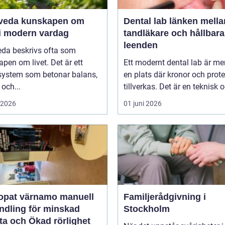
unskapen om
Dental lab länken mellan
 i modern vardag
tandläkare och hållbara
leenden
eda beskrivs ofta som
pen om livet. Det är ett
Ett modernt dental lab är me
system som betonar balans,
en plats där kronor och prot
 och...
tillverkas. Det är en teknisk o
i 2026
01 juni 2026
at värnamo manuell
Familjerådgivning i
ndling för minskad
Stockholm
ta och Ökad rörlighet