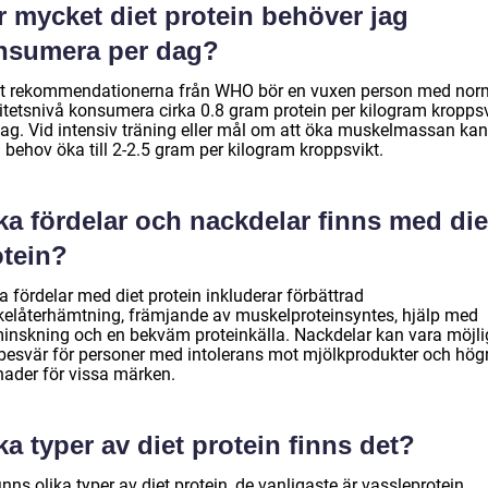
r mycket diet protein behöver jag
nsumera per dag?
gt rekommendationerna från WHO bör en vuxen person med nor
vitetsnivå konsumera cirka 0.8 gram protein per kilogram kroppsv
dag. Vid intensiv träning eller mål om att öka muskelmassan kan
 behov öka till 2-2.5 gram per kilogram kroppsvikt.
ka fördelar och nackdelar finns med die
otein?
 fördelar med diet protein inkluderar förbättrad
elåterhämtning, främjande av muskelproteinsyntes, hjälp med
minskning och en bekväm proteinkälla. Nackdelar kan vara möjl
esvär för personer med intolerans mot mjölkprodukter och hög
nader för vissa märken.
ka typer av diet protein finns det?
inns olika typer av diet protein, de vanligaste är vassleprotein,