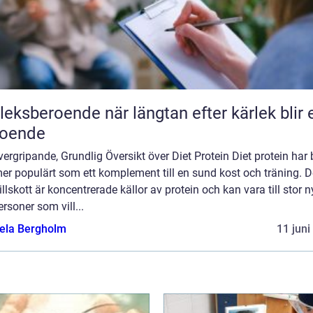
roende när längtan efter kärlek blir ett
roende
ergripande, Grundlig Översikt över Diet Protein Diet protein har b
mer populärt som ett komplement till en sund kost och träning. 
illskott är koncentrerade källor av protein och kan vara till stor n
ersoner som vill...
ela Bergholm
11 juni