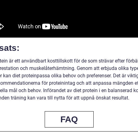
sats:
tein är ett användbart kosttillskott för de som strävar efter förbä
prestation och muskelåterhämtning. Genom att erbjuda olika typ
r kan diet proteinpassa olika behov och preferenser. Det är viktig
ekommendationerna för proteinintag och att anpassa mängden ef
ella mål och behov. Införandet av diet protein i en balanserad k
den träning kan vara till nytta för att uppnå önskat resultat.
FAQ