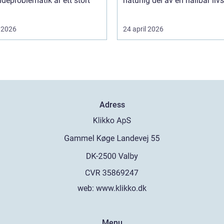
deproblematik är ett stort
naturlig del av en hållbar livss
 2026
24 april 2026
Adress
web:
www.klikko.dk
Menu