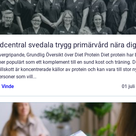
Vårdcentral svedala trygg primärvård nära di
ergripande, Grundlig Översikt över Diet Protein Diet protein har b
mer populärt som ett komplement till en sund kost och träning. 
illskott är koncentrerade källor av protein och kan vara till stor n
ersoner som vill...
 Vinde
01 jul