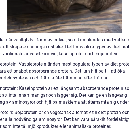
tein är vanligtvis i form av pulver, som kan blandas med vatten e
r att skapa en näringsrik shake. Det finns olika typer av diet prot
 vanligaste är vassleprotein, kaseinprotein och sojaprotein.
leprotein: Vassleprotein är den mest populära typen av diet prot
ra ett snabbt absorberande protein. Det kan hjälpa till att öka
roteinsyntesen och främja återhämtning efter träning.
inprotein: Kaseinprotein är ett långsamt absorberande protein s
t att inta innan man går och lägger sig. Det kan ge en långvarig
ning av aminosyror och hjälpa musklerna att återhämta sig under
rotein: Sojaprotein är en vegetarisk alternativ till diet protein oc
er alla nödvändiga aminosyror. Det kan vara särskilt fördelaktigt
 som inte tål mjölkprodukter eller animaliska proteiner.