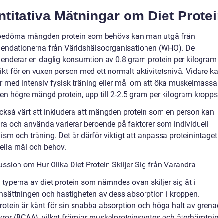
titativa Mätningar om Diet Prote
 bedöma mängden protein som behövs kan man utgå från
ndationerna från Världshälsoorganisationen (WHO). De
nderar en daglig konsumtion av 0.8 gram protein per kilogram
ikt för en vuxen person med ett normalt aktivitetsnivå. Vidare k
r med intensiv fysisk träning eller mål om att öka muskelmassa
en högre mängd protein, upp till 2-2.5 gram per kilogram kroppsv
också värt att inkludera att mängden protein som en person kan
ra och använda varierar beroende på faktorer som individuell
sm och träning. Det är därför viktigt att anpassa proteinintaget 
uella mål och behov.
ussion om Hur Olika Diet Protein Skiljer Sig från Varandra
 typerna av diet protein som nämndes ovan skiljer sig åt i
ättningen och hastigheten av dess absorption i kroppen.
rotein är känt för sin snabba absorption och höga halt av grena
ror (BCAA), vilket främjar muskelproteinsyntes och återhämtnin