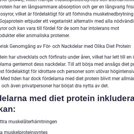
rotein har en långsammare absorption och ger en långvarig fris
syror, vilket är fördelaktigt för att förhindra muskelnedbrytnin
Sojaprotein erbjuder ett vegetariskt alternativ med alla nödvänd
or och kan vara till fördel för de som har intolerans mot
dukter eller animaliska proteiner.
orisk Genomgång av För- och Nackdelar med Olika Diet Protein
tein har utvecklats och förfinats under åren, vilket har lett till en
elarna gentemot dess nackdelar. Till att börja med ansågs diet p
st fördelaktigt för idrottare och personer som utövar högintensi
 Med tiden har dock fördelarna med diet protein blivit mer allmä
och även privatpersoner har börjat dra nytta av det.
elarna med diet protein inkludera
kan:
ttra muskelåterhämtningen
a muskelproteinsyntes