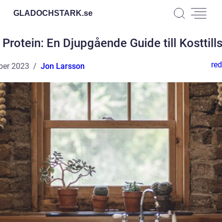
GLADOCHSTARK.
se
 Protein: En Djupgående Guide till Kosttill
red
ber 2023
Jon Larsson