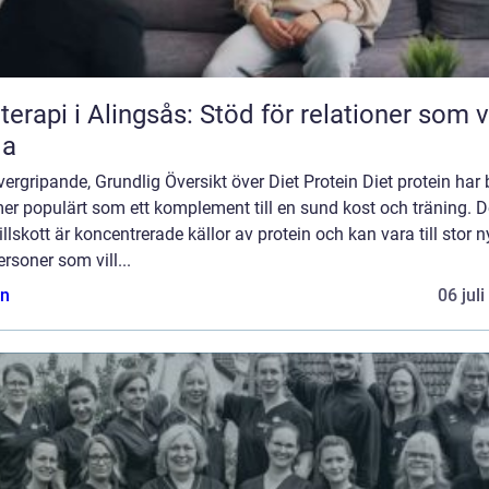
terapi i Alingsås: Stöd för relationer som vi
la
ergripande, Grundlig Översikt över Diet Protein Diet protein har b
mer populärt som ett komplement till en sund kost och träning. 
illskott är koncentrerade källor av protein och kan vara till stor n
ersoner som vill...
n
06 jul