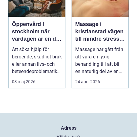
Öppenvård I
Massage i
stockholm när
kristianstad vägen
vardagen är en del
till mindre stress
av behandlingen
och mer energi i
Att söka hjälp för
Massage har gått från
vardagen
beroende, skadligt bruk
att vara en lyxig
eller annan livs- och
behandling till att bli
beteendeproblematik
en naturlig del av en
är ett stort st...
hållbar livsst...
03 maj 2026
24 april 2026
Adress