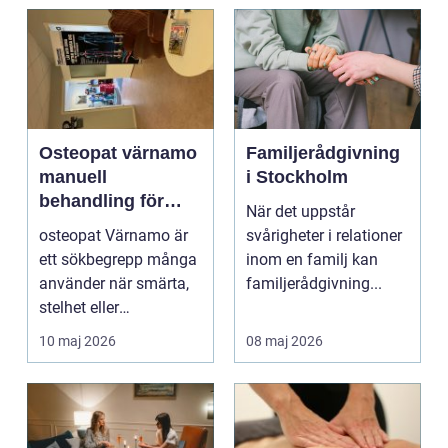
Osteopat värnamo
Familjerådgivning
manuell
i Stockholm
behandling för
När det uppstår
minskad smärta
osteopat Värnamo är
svårigheter i relationer
och Ökad rörlighet
ett sökbegrepp många
inom en familj kan
använder när smärta,
familjerådgivning...
stelhet eller
återkommande värk
10 maj 2026
08 maj 2026
börjar...