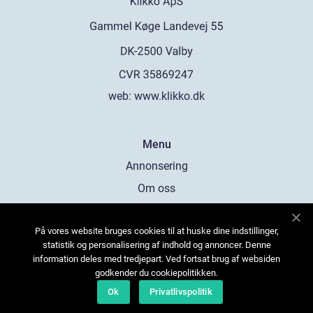
web:
www.klikko.dk
Menu
Annonsering
Om oss
Cookies
På vores website bruges cookies til at huske dine indstillinger,
Kontakta oss
statistik og personalisering af indhold og annoncer. Denne
Sitemap
information deles med tredjepart. Ved fortsat brug af websiden
godkender du cookiepolitikken.
Ok
Privatlivspolitik