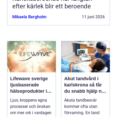
efter kärlek blir ett beroende
Mikaela Bergholm
11 juni 2026
Lifewave sverige
Akut tandvård i
ljusbaserade
karlskrona så får
hälsoprodukter i
du snabb hjälp när
fokus
tanden krisar
Ljus, kroppens egna
Akuta tandbesvär
processer och önskan
kommer ofta utan
om mer ork i vardagen
förvarning. En tand