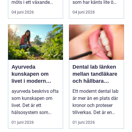
möts i ett växande
som har känts lite öm
intresse för fotot...
kan plötsligt göra så
04 juni 2026
04 juni 2026
on...
Ayurveda
Dental lab länken
kunskapen om
mellan tandläkare
livet i modern
och hållbara
vardag
leenden
ayurveda beskrivs ofta
Ett modernt dental lab
som kunskapen om
är mer än en plats där
livet. Det är ett
kronor och proteser
hälsosystem som
tillverkas. Det är en
betonar balans, helhet
teknisk och ...
01 juni 2026
01 juni 2026
och...