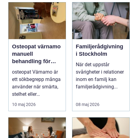
Osteopat värnamo
Familjerådgivning
manuell
i Stockholm
behandling för
När det uppstår
minskad smärta
osteopat Värnamo är
svårigheter i relationer
och Ökad rörlighet
ett sökbegrepp många
inom en familj kan
använder när smärta,
familjerådgivning...
stelhet eller
återkommande värk
10 maj 2026
08 maj 2026
börjar...