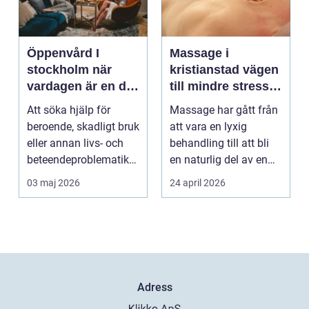
Öppenvård I
Massage i
stockholm när
kristianstad vägen
vardagen är en del
till mindre stress
av behandlingen
och mer energi i
Att söka hjälp för
Massage har gått från
vardagen
beroende, skadligt bruk
att vara en lyxig
eller annan livs- och
behandling till att bli
beteendeproblematik
en naturlig del av en
är ett stort st...
hållbar livsst...
03 maj 2026
24 april 2026
Adress