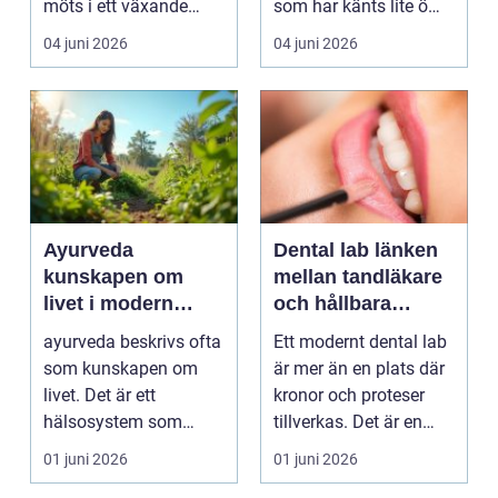
möts i ett växande
som har känts lite öm
intresse för fotot...
kan plötsligt göra så
04 juni 2026
04 juni 2026
on...
Ayurveda
Dental lab länken
kunskapen om
mellan tandläkare
livet i modern
och hållbara
vardag
leenden
ayurveda beskrivs ofta
Ett modernt dental lab
som kunskapen om
är mer än en plats där
livet. Det är ett
kronor och proteser
hälsosystem som
tillverkas. Det är en
betonar balans, helhet
teknisk och ...
01 juni 2026
01 juni 2026
och...