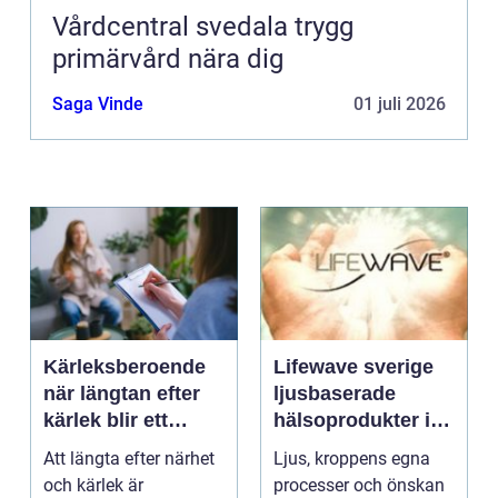
Vårdcentral svedala trygg
primärvård nära dig
Saga Vinde
01 juli 2026
Kärleksberoende
Lifewave sverige
när längtan efter
ljusbaserade
kärlek blir ett
hälsoprodukter i
beroende
fokus
Att längta efter närhet
Ljus, kroppens egna
och kärlek är
processer och önskan