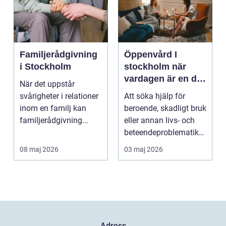
Familjerådgivning
Öppenvård I
i Stockholm
stockholm när
vardagen är en del
När det uppstår
av behandlingen
svårigheter i relationer
Att söka hjälp för
inom en familj kan
beroende, skadligt bruk
familjerådgivning...
eller annan livs- och
beteendeproblematik
är ett stort st...
08 maj 2026
03 maj 2026
Adress