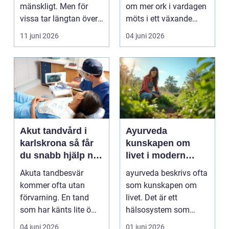
mänskligt. Men för
om mer ork i vardagen
vissa tar längtan över
möts i ett växande
helt. Relationer, fö...
intresse för fotot...
11 juni 2026
04 juni 2026
Akut tandvård i
Ayurveda
karlskrona så får
kunskapen om
du snabb hjälp när
livet i modern
tanden krisar
vardag
Akuta tandbesvär
ayurveda beskrivs ofta
kommer ofta utan
som kunskapen om
förvarning. En tand
livet. Det är ett
som har känts lite öm
hälsosystem som
kan plötsligt göra så
betonar balans, helhet
04 juni 2026
01 juni 2026