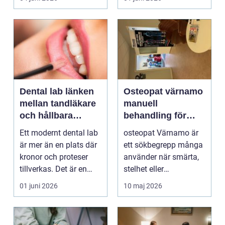
on...
och...
Dental lab länken
Osteopat värnamo
mellan tandläkare
manuell
och hållbara
behandling för
leenden
minskad smärta
Ett modernt dental lab
osteopat Värnamo är
och Ökad rörlighet
är mer än en plats där
ett sökbegrepp många
kronor och proteser
använder när smärta,
tillverkas. Det är en
stelhet eller
teknisk och ...
återkommande värk
01 juni 2026
10 maj 2026
börjar...