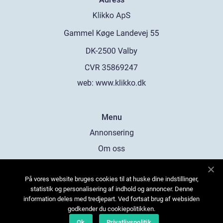
web:
www.klikko.dk
Menu
Annonsering
Om oss
Cookies
På vores website bruges cookies til at huske dine indstillinger,
Kontakta oss
statistik og personalisering af indhold og annoncer. Denne
Sitemap
information deles med tredjepart. Ved fortsat brug af websiden
godkender du cookiepolitikken.
Ok
Privatlivspolitik